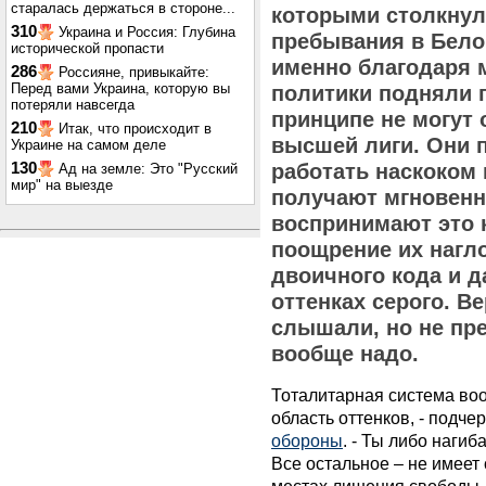
старалась держаться в стороне...
которыми столкнул
310
Украина и Россия: Глубина
пребывания в Белом
исторической пропасти
именно благодаря 
286
Россияне, привыкайте:
Перед вами Украина, которую вы
политики подняли 
потеряли навсегда
принципе не могут
210
Итак, что происходит в
высшей лиги. Они 
Украине на самом деле
130
работать наскоком 
Ад на земле: Это "Русский
мир" на выезде
получают мгновенно
воспринимают это к
поощрение их нагл
двоичного кода и д
оттенках серого. Ве
слышали, но не пре
вообще надо.
Тоталитарная система воо
область оттенков, - подче
обороны
. - Ты либо нагиб
Все остальное – не имеет 