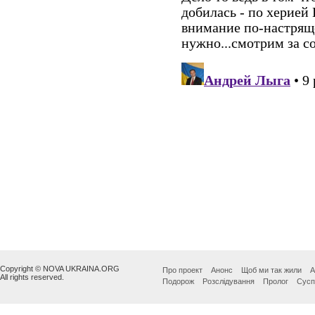
Copyright © NOVA UKRAINA.ORG
Про проект
Анонс
Щоб ми так жили
А
All rights reserved.
Подорож
Розслідування
Пролог
Сусп