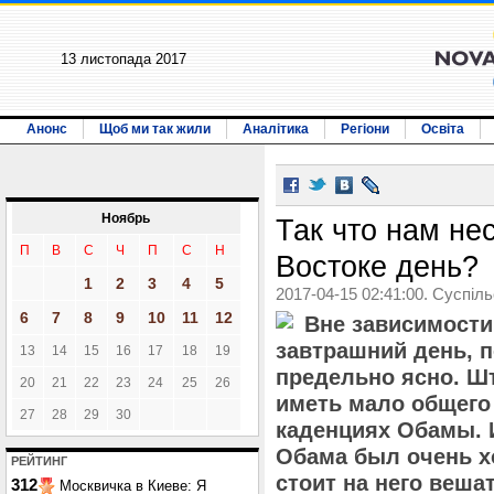
13 листопада 2017
Анонс
Щоб ми так жили
Аналітика
Регіони
Освіта
Ноябрь
Так что нам не
П
В
С
Ч
П
С
Н
Востоке день?
1
2
3
4
5
2017-04-15 02:41:00. Суспіл
6
7
8
9
10
11
12
Вне зависимости 
завтрашний день, п
13
14
15
16
17
18
19
предельно ясно. Ш
20
21
22
23
24
25
26
иметь мало общего
27
28
29
30
каденциях Обамы. 
Обама был очень хо
РЕЙТИНГ
стоит на него веша
312
Москвичка в Киеве: Я