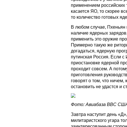
применением российских 
касается ЯО, то скорее вс
то количество готовых яд
В любом случае, Пхеньян
наличие ядерных зарядов,
применить это оружие пр
Примерно такую же ритори
догадаться, ядерную прог
путинская Россия. Если с 
приостановке ядерной про
проходит совсем. А потом
приготовления руководст
говорят о том, что ничем
остановить не удастся и ст
Фото: Авиабаза ВВС США 
Завтра наступит день «Д»
милитаристского угара то
заинтересованным сторон