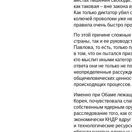
местах лишения свободы, 
как таковая – вне закона 
Как только диктатор убил 
колючей проволоки уже не
правила очень быстро про
По этой причине сложные
страны, так и ее руководс
Павлова, то есть, только
в том, что он пытался при
кто мыслит иными категор
ответа они не только не 
неопределенные рассужде
общечеловеческих ценност
происходящих процессов.
Именно при Обаме лежащ
Корея, почувствовала сла
собственным ядерным ору
расследование того, как о
экономически КНДР вдруг
и технологические ресурс
области ракетно-ядерных 