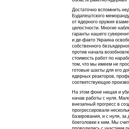
Достаточно вспомнить не
Будапештского меморанду
от ядерного оружия взаме
целостности. Многие набл
гаранты нашего суверенит
и де-факто Украина освоб
собственного безъядерног
против начала возобновл
стоимость работ по нараб
том, что мы имеем не про
готовые шахты для его до
ядерных реакторов, проф
соответствующую произво
На этом фоне нищая и уб
начав работы с нуля. Мало
внезапный прогресс в соз
прогрессировали нескольк
базирования, и с нуля, за
боеголовки к ним. Мы счит
проводились с участием р