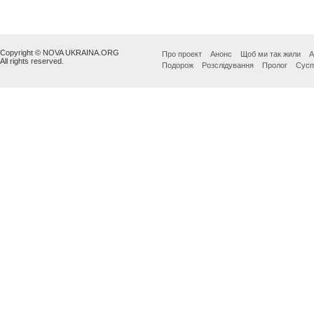
Copyright © NOVA UKRAINA.ORG
Про проект
Анонс
Щоб ми так жили
А
All rights reserved.
Подорож
Розслідування
Пролог
Сусп