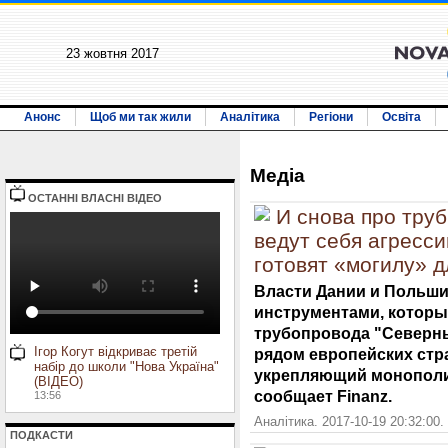
23 жовтня 2017
Анонс
Щоб ми так жили
Аналітика
Регіони
Освіта
Медiа
ОСТАННI ВЛАСНI ВIДЕО
И снова про труб
ведут себя агресс
готовят «могилу» 
Власти Дании и Польши
инструментами, которы
трубопровода "Северн
Ігор Когут відкриває третій
рядом европейских стр
набір до школи "Нова Україна"
укрепляющий монополи
(ВІДЕО)
сообщает Finanz.
13:56
Аналітика. 2017-10-19 20:32:00.
ПОДКАСТИ