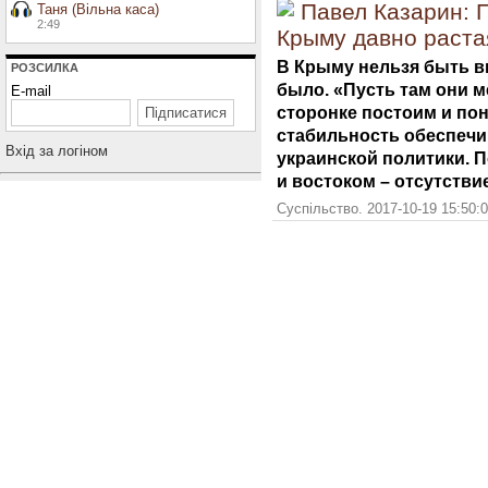
Павел Казарин: 
Таня (Вільна каса)
2:49
Крыму давно раста
В Крыму нельзя быть в
РОЗСИЛКА
было. «Пусть там они м
E-mail
сторонке постоим и по
стабильность обеспеч
Вхiд за логiном
украинской политики. 
и востоком – отсутстви
Суспільство. 2017-10-19 15:50: