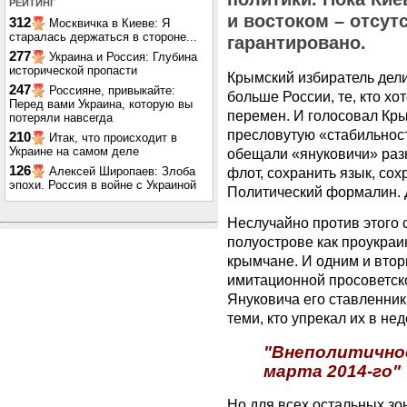
РЕЙТИНГ
и востоком – отсут
312
Москвичка в Киеве: Я
старалась держаться в стороне...
гарантировано.
277
Украина и Россия: Глубина
исторической пропасти
Крымский избиратель делил
247
Россияне, привыкайте:
больше России, те, кто хот
Перед вами Украина, которую вы
перемен. И голосовал Кры
потеряли навсегда
пресловутую «стабильност
210
Итак, что происходит в
Украине на самом деле
обещали «януковичи» раз
126
Алексей Широпаев: Злоба
флот, сохранить язык, сох
эпохи. Россия в войне с Украиной
Политический формалин. Д
Неслучайно против этого 
полуострове как проукраи
крымчане. И одним и втор
имитационной просоветско
Януковича его ставленник
теми, кто упрекал их в не
"Внеполитично
марта 2014-го"
​Но для всех остальных з