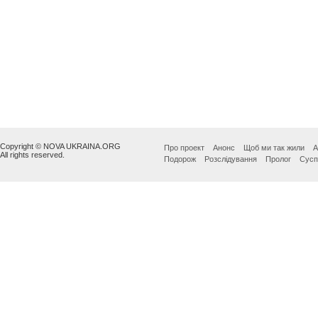
Copyright © NOVA UKRAINA.ORG
Про проект
Анонс
Щоб ми так жили
А
All rights reserved.
Подорож
Розслідування
Пролог
Сусп