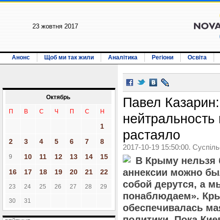
23 жовтня 2017
Анонс
Щоб ми так жили
Аналітика
Регіони
Освіта
Октябрь
Павел Казарин:
П
В
С
Ч
П
С
Н
нейтральность
1
растаяло
2
3
4
5
6
7
8
2017-10-19 15:50:00. Суспіл
10
11
12
13
14
15
9
В Крыму нельзя 
аннексии можно бы
16
17
18
19
20
21
22
собой дерутся, а м
23
24
25
26
27
28
29
понаблюдаем». Кры
30
31
обеспечивалась ма
политики. Пока Ки