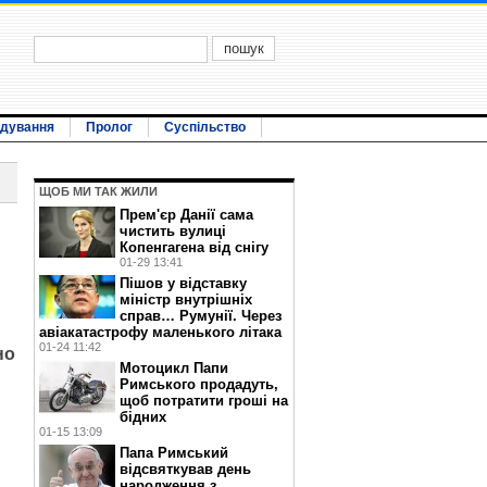
ідування
Пролог
Суспільство
ЩОБ МИ ТАК ЖИЛИ
Прем'єр Данії сама
чистить вулиці
Копенгагена від снігу
01-29 13:41
Пішов у відставку
міністр внутрішніх
справ… Румунії. Через
авіакатастрофу маленького літака
01-24 11:42
но
Мотоцикл Папи
Римського продадуть,
щоб потратити гроші на
бідних
01-15 13:09
Папа Римський
відсвяткував день
народження з