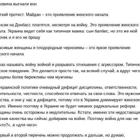
ковича выгнали вон
ягкий протест. Майдан – это проявление женского начала
енсии на Донбасс платятся, несмотря на войну. Это проявление женского
ла. Украина ведет себя как типичная мамка: сын балбес, но это же мой
чек и я его не брошу
расивые женщины и плодородные черноземы – это яркое проявление
ского начала
тказ называть войну войной и разрывать отношения с агрессором. Типичн
кое поведение. Это делается просто так, на всякий случай, а вдруг чего
щины более бережливы чем мужчины
 украинской политике очевидный дефицит дисциплины, ответственности,
ительности, честности, способности отвечать за свои слова. Это мужски
ства, и они у нас в дефиците, потому что в Украине доминирует женское
ало. Именно поэтому в Украине не будет никаких радикальных реформ.
щины очень осторожны и медлительны. Кстати, именно эти недостающи
ские качества мы сейчас добираем на войне. Поэтому война для нас не
что?», а «для чего»
ервый и второй перечень можно продолжать и дальше, но думаю,