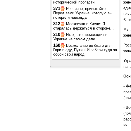
исторической пропасти
жен
еди
371
Россияне, привыкайте:
Перед вами Украина, которую вы
нач
потеряли навсегда
бал
312
Москвичка в Киеве: Я
старалась держаться в стороне...
Мы 
210
Итак, что происходит в
жен
Украине на самом деле
Рос
168
Возжелание во благо дня:
Гори в аду, Путин! И забери туда за
жен
собой свой народ
Укр
нач
Осн
- Же
пре
(пр
- В
(пря
рас
их