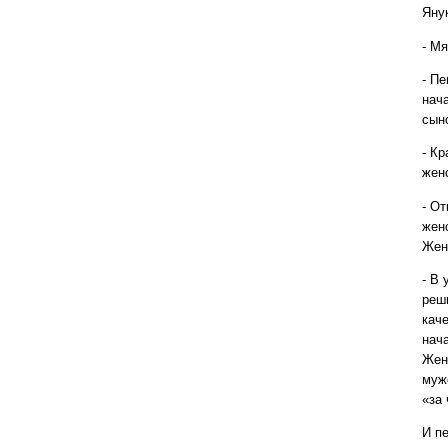
Яну
- М
- П
нача
сыно
- К
жен
- О
женс
Жен
- В
реш
каче
нач
Жен
муж
«за 
И п