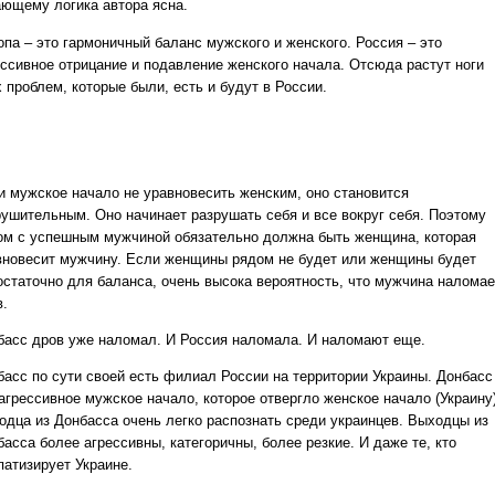
ающему логика автора ясна.
опа – это гармоничный баланс мужского и женского. Россия – это
ессивное отрицание и подавление женского начала. Отсюда растут ноги
 проблем, которые были, есть и будут в России.
и мужское начало не уравновесить женским, оно становится
рушительным. Оно начинает разрушать себя и все вокруг себя. Поэтому
ом с успешным мужчиной обязательно должна быть женщина, которая
вновесит мужчину. Если женщины рядом не будет или женщины будет
остаточно для баланса, очень высока вероятность, что мужчина наломае
в.
басс дров уже наломал. И Россия наломала. И наломают еще.
басс по сути своей есть филиал России на территории Украины. Донбасс
агрессивное мужское начало, которое отвергло женское начало (Украину)
одца из Донбасса очень легко распознать среди украинцев. Выходцы из
асса более агрессивны, категоричны, более резкие. И даже те, кто
патизирует Украине.