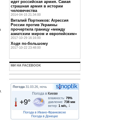
идет российская армия. Самая
страшная армия в истории
человечества
2014-04-15 21:34:00
Виталий Портников: Агрессия
России против Украины
прочертила границу «между
ы
азиатским миром и европейским»
2017-10-29 16:16:00
Ходя по-большому
2017-10-22 23:48:00
МИ НА FACEBOOK
Погода
31.03.26, ночь
.
Погода в
Киеве
влажность:
79%
+9°
давление:
738 мм
ветер:
1 м/с,
Погода в Ивано-Франковске
Погода в Донецке