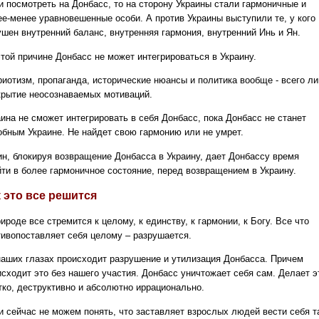
и посмотреть на Донбасс, то на сторону Украины стали гармоничные и
ее-менее уравновешенные особи. А против Украины выступили те, у кого
ушен внутренний баланс, внутренняя гармония, внутренний Инь и Ян.
этой причине Донбасс не может интегрироваться в Украину.
риотизм, пропаганда, исторические нюансы и политика вообще - всего л
крытие неосознаваемых мотиваций.
аина не сможет интегрировать в себя Донбасс, пока Донбасс не станет
обным Украине. Не найдет свою гармонию или не умрет.
ин, блокируя возвращение Донбасса в Украину, дает Донбассу время
йти в более гармоничное состояние, перед возвращением в Украину.
 это все решится
ироде все стремится к целому, к единству, к гармонии, к Богу. Все что
тивопоставляет себя целому – разрушается.
наших глазах происходит разрушение и утилизация Донбасса. Причем
исходит это без нашего участия. Донбасс уничтожает себя сам. Делает э
тко, деструктивно и абсолютно иррационально.
и сейчас не можем понять, что заставляет взрослых людей вести себя т