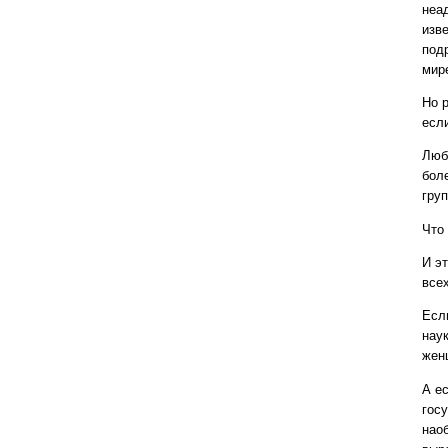
неад
изв
под
мире
Но 
есл
Люб
бол
груп
Что
И э
всех
Есл
наук
жен
А е
госу
нао