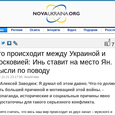
ика
Регіони
Освіта
Інтерв‘ю
Відео
Подорож
Розсл
7
то происходит между Украиной и
осковией: Инь ставит на место Ян.
ысли по поводу
-11-21 23:17:00. Аналітика
Алексей Заводюк: Я думал об этом давно. Что-то долж
ть большей причиной и мотивацией этой войны. -
опаганда, исторические и социальные причины явно
достаточны для такого серьезного конфликта.
нято считать, что весь наш мир происходит из двух начал – мужского и