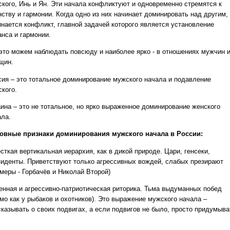
ского, Инь и Ян. Эти начала конфликтуют и одновременно стремятся к
нству и гармонии. Когда одно из них начинает доминировать над другим,
инается конфликт, главной задачей которого является установление
анса и гармонии.
это можем наблюдать повсюду и наиболее ярко - в отношениях мужчин 
щин.
сия – это тотальное доминирование мужского начала и подавление
ского.
аина – это не тотальное, но ярко выраженное доминирование женского
ала.
овные признаки доминирования мужского начала в России:
сткая вертикальная иерархия, как в дикой природе. Цари, генсеки,
зиденты. Приветствуют только агрессивных вождей, слабых презирают
имеры - Горбачёв и Николай Второй)
оенная и агрессивно-патриотическая риторика. Тьма выдуманных побед
мо как у рыбаков и охотников). Это выражение мужского начала –
сказывать о своих подвигах, а если подвигов не было, просто придумыва