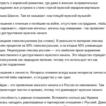
трасть к воровской романтике, где даже в женских исправительных
еждениях все устроено в стиле строгой мужской иерархии-вертикали
узыка Шансон. Там ее называют «настоящей мужской музыкой»
тношение к пленным и погибшим на войне, отсутствие сострадания, «баб
 нарожают», «братские могилы», могилы под номерками - так проявляет
я деструктивное мужское начало
трицание гомосексуализма (на словах). В реальности матерная лексика
сиян процентов на 50% гомосексуальная, а на вторые 50% унижающая
щин. Нецензурная лексика россиян — это наиболее яркое выражение
ежественного и деструктивного мужского начала. Это общество отрицает
осексуализм как природное явление, потому что использует его как
дство подавления
тношение к личности. Интересы племени всегда выше интересов личности
ностей бабы нарожают, а государство у нас одно
айдан – это проявление женского начала и в России он невозможен. Там
 происходит жестко и кроваво, потому что доминирует мужское начало
еспособность к равным отношениям. Вспомните сколько раз Украина
алась наладить равноправные и партнерские отношения с Россией. Даже