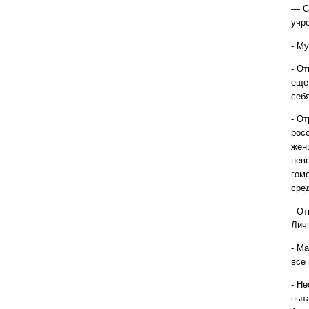
— С
учр
- М
- О
еще
себ
- О
рос
жен
нев
гом
сре
- О
Лич
- М
все
- Н
пыт