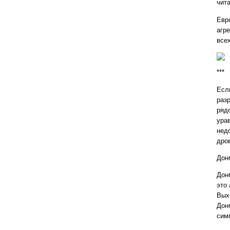
чит
Евр
агр
всех
***
Есл
раз
ряд
ура
нед
дро
Дон
Дон
это 
Вых
Донб
сим