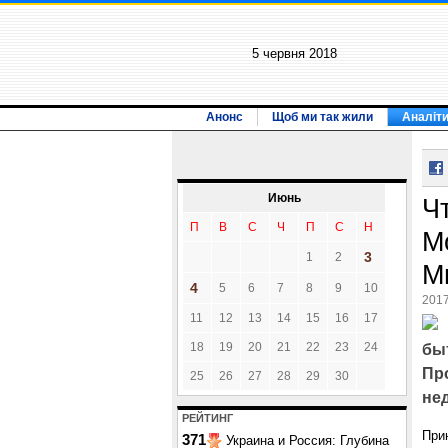
5 червня 2018
Анонс
Щоб ми так жили
Аналіт
Июнь
Ч
П
В
С
Ч
П
С
Н
М
3
1
2
М
4
5
6
7
8
9
10
2017
11
12
13
14
15
16
17
18
19
20
21
22
23
24
бы
Пр
25
26
27
28
29
30
не
РЕЙТИНГ
При
371
Украина и Россия: Глубина