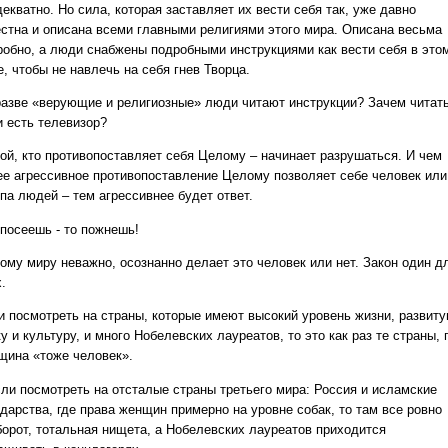
екватно. Но сила, которая заставляет их вести себя так, уже давно
естна и описана всеми главными религиями этого мира. Описана весьма
робно, а люди снабжены подробными инструкциями как вести себя в это
, чтобы не навлечь на себя гнев Творца.
разве «верующие и религиозные» люди читают инструкции? Зачем читать
и есть телевизор?
ой, кто противопоставляет себя Целому – начинает разрушаться. И чем
ее агрессивное противопоставление Целому позволяет себе человек или
па людей – тем агрессивнее будет ответ.
 посеешь - то пожнешь!
тому миру неважно, осознанно делает это человек или нет. Закон один д
.
и посмотреть на страны, которые имеют высокий уровень жизни, развит
у и культуру, и много Нобелевских лауреатов, то это как раз те страны, 
щина «тоже человек».
сли посмотреть на отсталые страны третьего мира: Россия и исламские
дарства, где права женщин примерно на уровне собак, то там все ровно
борот, тотальная нищета, а Нобелевских лауреатов приходится