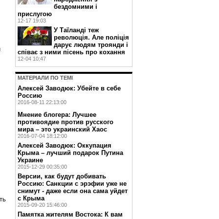
бездомними і
прислугою
12-17 19:03
У Таїланді теж
революція. Але поліція
дарує людям троянди і
и
співає з ними пісень про кохання
12-04 10:47
МАТЕРIАЛИ ПО ТЕМI
Алексей Заводюк: Убейте в себе
Россию
2016-08-11 22:13:00
Мнение блогера: Лучшее
противоядие против русского
мира – это украинский Хаос
2016-07-04 18:12:00
Алексей Заводюк: Оккупация
Крыма – лучший подарок Путина
Украине
2015-12-29 00:35:00
Версии, как будут добивать
Россию: Санкции с эрэфии уже не
снимут - даже если она сама уйдет
с Крыма
ть
2015-09-20 15:46:00
Памятка жителям Востока: К вам