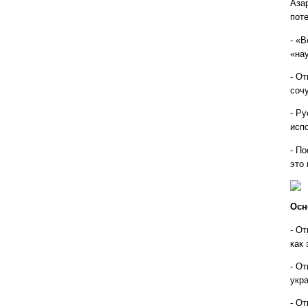
Аза
пот
- «В
«на
- О
соч
- Ру
исп
- П
это
Осн
- О
как
- О
укр
- О