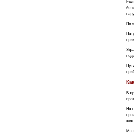
Есл
бол
нар
По 
Пат
при
Укр
под
Пут
при
Как
В пр
про
На 
про
жес
Мы 