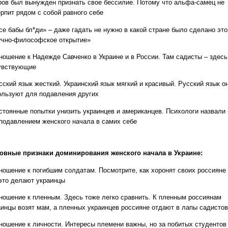
ров был вынужден признать свое бессилие. Потому что альфа-самец не
ерпит рядом с собой равного себе
се бабы бл*ди» – даже гадать не нужно в какой стране было сделано это
учно-философское открытие»
тношение к Надежде Савченко в Украине и в России. Там садисты – здесь
увствующие
сский язык жесткий. Украинский язык мягкий и красивый. Русский язык о
ользуют для подавления других
остоянные попытки унизить украинцев и американцев. Психологи назвали
 подавлением женского начала в самих себе
овные признаки доминирования женского начала в Украине:
тношение к погибшим солдатам. Посмотрите, как хоронят своих россияне
 это делают украинцы
тношение к пленным. Здесь тоже легко сравнить. К пленным россиянам
аинцы возят мам, а пленных украинцев россияне отдают в лапы садистов
тношение к личности. Интересы племени важны, но за побитых студентов