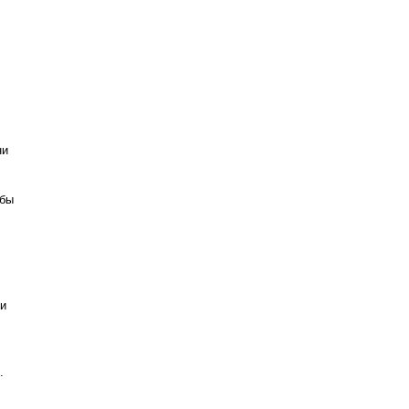
ни
 бы
 и
.