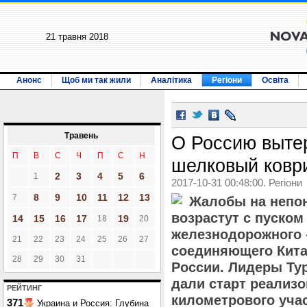
21 травня 2018
Анонс
Щоб ми так жили
Аналітика
Регіони
Освіта
Травень
О Россию вытер
П
В
С
Ч
П
С
Н
шелковый ковр
2
3
4
5
6
1
2017-10-31 00:48:00. Регіони
8
9
10
11
12
13
7
Жалобы на непо
возрастут с пуском
14
15
16
17
19
18
20
железнодорожного 
21
22
23
24
25
26
27
соединяющего Кита
28
29
30
31
России. Лидеры Тур
дали старт реализо
РЕЙТИНГ
километрового учас
371
Украина и Россия: Глубина