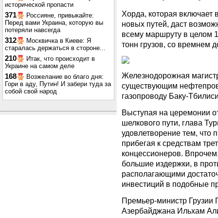
исторической пропасти
Хорда, которая включает 
371
Россияне, привыкайте:
Перед вами Украина, которую вы
новых путей, даст возмож
потеряли навсегда
всему маршруту в целом 
312
Москвичка в Киеве: Я
тонн грузов, со времнем д
старалась держаться в стороне...
210
Итак, что происходит в
Украине на самом деле
Железнодорожная магистр
168
Возжелание во благо дня:
Гори в аду, Путин! И забери туда за
существующим нефтепров
собой свой народ
газопроводу Баку-Тбилис
Выступая на церемонии о
шелкового пути, глава Ту
удовлетворение тем, что 
прибегая к средствам тре
концессионеров. Впрочем,
большие издержки, в про
располагающими достато
инвестиций в подобные п
Премьер-министр Грузии Г
Азербайджана Ильхам Али