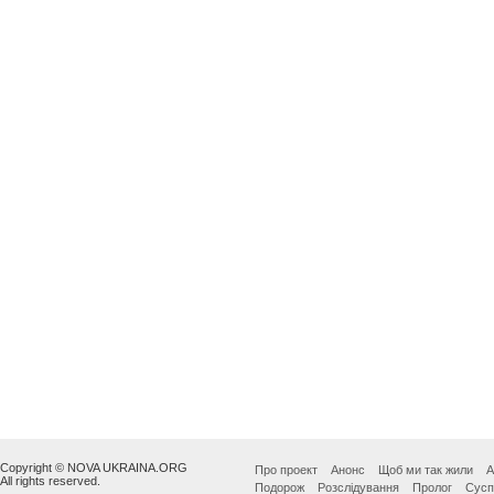
Copyright © NOVA UKRAINA.ORG
Про проект
Анонс
Щоб ми так жили
А
All rights reserved.
Подорож
Розслідування
Пролог
Сусп