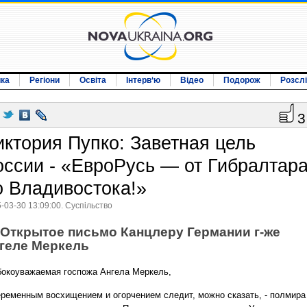
ика
Регіони
Освіта
Інтерв‘ю
Відео
Подорож
Розсл
3
иктория Пупко: Заветная цель
оссии - «ЕвроРусь — от Гибралтар
о Владивостока!»
-03-30 13:09:00. Суспільство
Открытое письмо Канцлеру Германии г-же
геле Меркель
бокоуважаемая госпожа Ангела Меркель,
еременным восхищением и огорчением следит, можно сказать, - полмира 