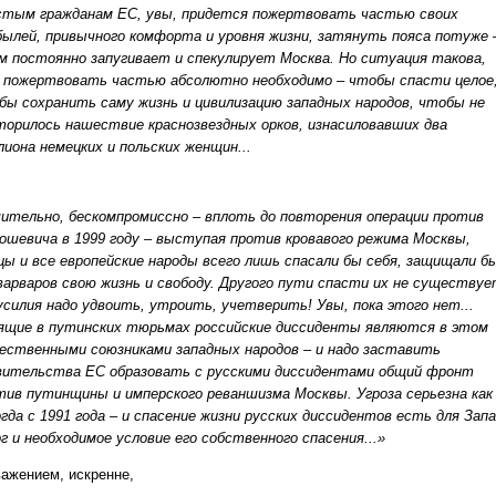
стым гражданам ЕС, увы, придется пожертвовать частью своих
былей, привычного комфорта и уровня жизни, затянуть пояса потуже 
м постоянно запугивает и спекулирует Москва. Но ситуация такова,
 пожертвовать частью абсолютно необходимо – чтобы спасти целое
бы сохранить саму жизнь и цивилизацию западных народов, чтобы не
торилось нашествие краснозвездных орков, изнасиловавших два
лиона немецких и польских женщин...
ительно, бескомпромиссно – вплоть до повторения операции против
ошевича в 1999 году – выступая против кровавого режима Москвы,
цы и все европейские народы всего лишь спасали бы себя, защищали б
варваров свою жизнь и свободу. Другого пути спасти их не существу
 усилия надо удвоить, утроить, учетверить! Увы, пока этого нет...
ящие в путинских тюрьмах российские диссиденты являются в этом
ественными союзниками западных народов – и надо заставить
вительства ЕС образовать с русскими диссидентами общий фронт
тив путинщины и имперского реваншизма Москвы. Угроза серьезна как
огда с 1991 года – и спасение жизни русских диссидентов есть для Зап
ог и необходимое условие его собственного спасения...»
важением, искренне,