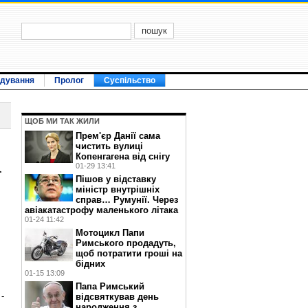
ідування
Пролог
Суспільство
ЩОБ МИ ТАК ЖИЛИ
Прем'єр Данії сама
чистить вулиці
Копенгагена від снігу
а
01-29 13:41
Пішов у відставку
міністр внутрішніх
справ… Румунії. Через
авіакатастрофу маленького літака
01-24 11:42
Мотоцикл Папи
Римського продадуть,
щоб потратити гроші на
бідних
01-15 13:09
Папа Римський
-
відсвяткував день
народження з