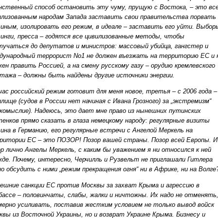
нственный способ остановить эту чуму, прущую с Востока, – это вс
илизованным народам Запада заставить свои правительства порвать 
иным, изолировать его режим, в идеале – заставить его уйти. Выбор
инги, пресса – годятся все цивилизованные методы, чтобы
тучаться до депутатов и министров: массовый убийца, гангстер и
дународный террорист No1 не должен въезжать на территорию ЕС и 
жен править Россией, а на смену русскому газу – орудию кремлевского
тажа – должны быть найдены другие источники энергии.
час российский режим готовит для меня новое, третья – с 2006 года –
илище (судов в России нет начиная с Ивана Грозного) за „экстремизм“
акомыслие). Надеюсь, это дает мне право из нынешних путинских
тенков прямо сказать в глаза немецкому народу: регулярные визиты
ина в Германию, его регулярные встречи с Ангелой Меркель на
ритории ЕС – это ПОЗОР! Позор вашей страны. Позор всей Европы. И
ор лично Ангелы Меркель, с каким бы уважением я ни относился к ней
жде. Почему, интересно, Черчилль и Рузвельт не приглашали Гитлера
но обсудить с ними „режим прекращения огня“ ни в Африке, ни на Волге?
ешние санкции ЕС против Москвы за захват Крыма и агрессию в
бассе – половинчаты, слабы, жалки и ничтожны. Их надо не отменять,
мерно усиливать, поставив жестким условием не только вывод войск
квы из Восточной Украины, но и возврат Украине Крыма. Бизнесу и