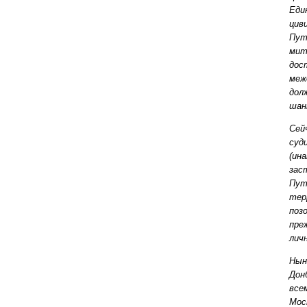
Eди
цив
Пут
мит
дос
меж
дол
шан
Сей
суд
(ин
зас
Пут
тер
поз
пре
лич
Нын
Дон
все
Мос