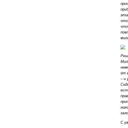
про
при
эти
что
что
пов
мил
Реш
Мил
нем
от 
– и
Сид
ест
пра
про
ник
зал
С у