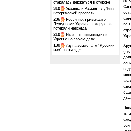
за 
старалась держаться в стороне...
Сан
310
Украина и Россия: Глубина
ост
исторической пропасти
Сан
286
Россияне, привыкайте:
Перед вами Украина, которую вы
по 
потеряли навсегда
стр
210
Итак, что происходит в
Укра
Украине на самом деле
130
Ад на земле: Это "Русский
Хру
мир" на выезде
(чт
дол
сан
вед
мес
«за
Сно
буд
даж
Пос
тот
Сое
уси