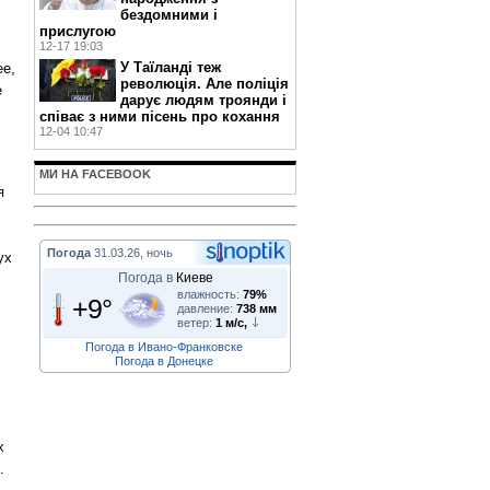
бездомними і
прислугою
.
12-17 19:03
У Таїланді теж
ее,
революція. Але поліція
е
дарує людям троянди і
співає з ними пісень про кохання
12-04 10:47
МИ НА FACEBOOK
я
Погода
31.03.26, ночь
ух
Погода в
Киеве
влажность:
79%
+9°
давление:
738 мм
ветер:
1 м/с,
Погода в Ивано-Франковске
Погода в Донецке
х
.