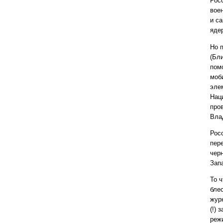
Рос
вое
и с
яде
Но 
(Бл
пом
моб
эле
Наци
про
Вла
Рос
пер
чер
Зап
То 
бле
жур
(!) 
реж