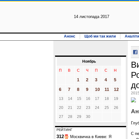
14 листопада 2017
Анонс
Щоб ми так жили
Аналіт
Ноябрь
В
П
В
С
Ч
П
С
Н
Р
1
2
3
4
5
д
6
7
8
9
10
11
12
2015
13
14
15
16
17
18
19
20
21
22
23
24
25
26
Ан
27
28
29
30
Глу
РЕЙТИНГ
С п
312
Москвичка в Киеве: Я