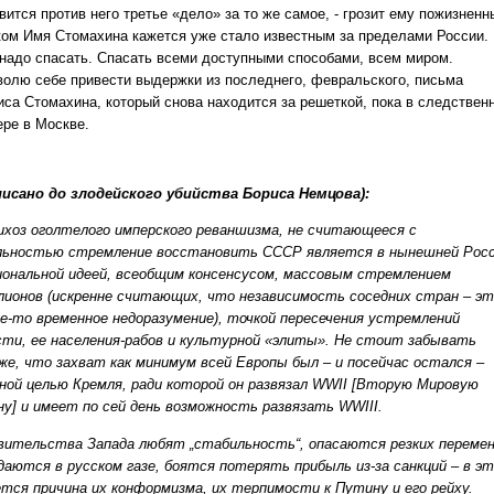
вится против него третье «дело» за то же самое, - грозит ему пожизнен
ком Имя Стомахина кажется уже стало известным за пределами России.
 надо спасать. Спасать всеми доступными способами, всем миром.
волю себе привести выдержки из последнего, февральского, письма
иса Стомахина, который снова находится за решеткой, пока в следствен
ере в Москве.
писано до злодейского убийства Бориса Немцова):
ихоз оголтелого имперского реваншизма, не считающееся с
льностью стремление восстановить СССР является в нынешней Рос
иональной идеей, всеобщим консенсусом, массовым стремлением
лионов (искренне считающих, что независимость соседних стран – э
ое-то временное недоразумение), точкой пересечения устремлений
сти, ее населения-рабов и культурной «элиты». Не стоит забывать
же, что захват как минимум всей Европы был – и посейчас остался –
ной целью Кремля, ради которой он развязал WWII [Вторую Мировую
ну] и имеет по сей день возможность развязать WWIII.
вительства Запада любят „стабильность“, опасаются резких перемен
даются в русском газе, боятся потерять прибыль из-за санкций – в э
ется причина их конформизма, их терпимости к Путину и его рейху.