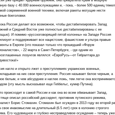
сия уже бряцает ядерным оружием, она превратила Крым в мощную
нную базу с 40.000 военнослужащими и, - пока, - более 500 единиц тяже
амой современной военной техники, включая ракеты могущие нести
рные боеголовки.
пока Россия делает все возможное, чтобы дестабилизировать Запад
ижний и Средний Восток уже полностью дестабилизированы с ее
ощью). И помимо «русскоговорящей пятой колонны» на Западе Россия
илизует и поддерживает все нацистские, фашистские и ультра правые
менты в Европе (это показал только что прошедший «Форум
оналистов», - 22 марта в Санкт-Петербурге, - где одним из
возглашенных лозунгов являлся: «ЕвроРусь—от Гибралтара до
дивостока!»
сия нагло и открыто лжет о преступлемиях украинских военных,
екладывая на них свои преступления. Россия называет белое черным, а
ное белым, и чем абсурднее и наглее ложь, тем легче она воспринимает
адом (эту мысль высказывал еще Геббельс, кумир Путина).
что происходит в самой России и как она во всем обманывает Запад,
стяще описал российский диссидент, противник путинского режима,
налист Борис Стомахин. Стомахин был осужден в 2013 году во второй р
за свое инакомыслие на длительный (6.5 лет) срок в колонию строгого
има. Его чудовищное и глубоко несправедливое осуждение – теперь уже