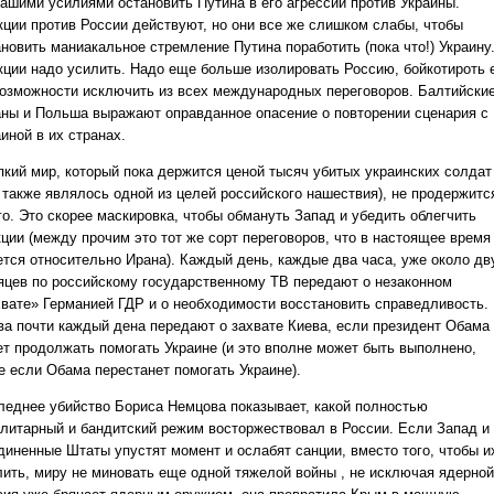
Вашими усилиями остановить Путина в его агрессии против Украины.
кции против России действуют, но они все же слишком слабы, чтобы
ановить маниакальное стремление Путина поработить (пока что!) Украину
кции надо усилить. Надо еще больше изолировать Россию, бойкотироть 
возможности исключить из всех международных переговоров. Балтийски
аны и Польша выражают оправданное опасение о повторении сценария с
иной в их странах.
пкий мир, который пока держится ценой тысяч убитых украинских солдат
о также являлось одной из целей российского нашествия), не продержитс
го. Это скорее маскировка, чтобы обмануть Запад и убедить облегчить
кции (между прочим это тот же сорт переговоров, что в настоящее время
ется относительно Ирана). Каждый день, каждые два часа, уже около дв
яцев по российскому государственному ТВ передают о незаконном
хвате» Германией ГДР и о необходимости восстановить справедливость.
ва почти каждый дена передают о захвате Киева, если президент Обама
ет продолжать помогать Украине (и это вполне может быть выполнено,
е если Обама перестанет помогать Украине).
леднее убийство Бориса Немцова показывает, какой полностью
алитарный и бандитский режим восторжествовал в России. Если Запад и
диненные Штаты упустят момент и ослабят санции, вместо того, чтобы и
лить, миру не миновать еще одной тяжелой войны , не исключая ядерной