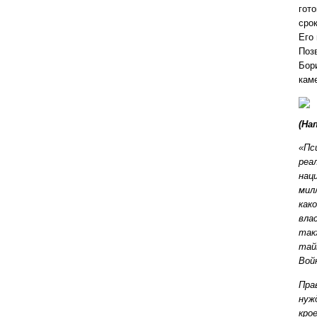
гото
сро
Его
Поз
Бор
кам
(На
«Пс
реа
нац
мил
как
вла
так
тай
Вой
Пра
нуж
кро