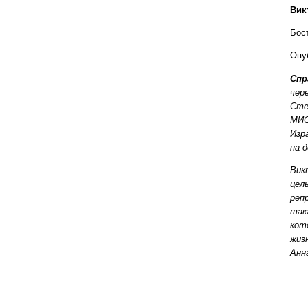
Вик
Бос
Опу
Спр
чер
Сте
МИС
Изр
на 
Вик
цел
реп
так
кот
жиз
Анн