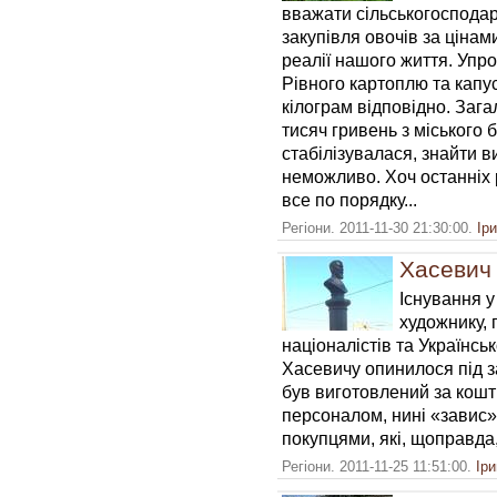
вважати сільськогосподар
закупівля овочів за цінами
реалії нашого життя. Упро
Рівного картоплю та капус
кілограм відповідно. Заг
тисяч гривень з міського б
стабілізувалася, знайти ви
неможливо. Хоч останніх 
все по порядку...
Регіони. 2011-11-30 21:30:00.
Ір
Хасевич
Існування у
художнику, 
націоналістів та Українсь
Хасевичу опинилося під з
був виготовлений за кошт
персоналом, нині «завис»
покупцями, які, щоправда
Регіони. 2011-11-25 11:51:00.
Ір