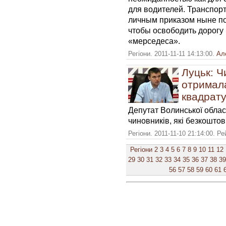
для водителей. Транспор
личным приказом ныне п
чтобы освободить дорогу 
«мерседеса».
Регіони. 2011-11-11 14:13:00.
Ал
Луцьк: Ч
отримал
квадрату
Депутат Волинської облас
чиновників, які безкошто
Регіони. 2011-11-10 21:14:00. Р
Регіони
2
3
4
5
6
7
8
9
10
11
12
29
30
31
32
33
34
35
36
37
38
39
56
57
58
59
60
61