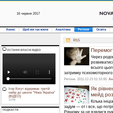
16 червня 2017
Анонс
Щоб ми так жили
Аналітика
Регіони
Освіта
RSS
Перемог
ОСТАННI ВЛАСНI ВIДЕО
Через родо
розвиватис
всього цьог
затримку психомоторного р
Регіони. 2011-12-23 01:53:00.
Ан
Як рівне
Ігор Когут відкриває третій
набір до школи "Нова Україна"
мейд ро
(ВІДЕО)
13:56
Кілька ініц
задум — от і все, що потр
ПОДКАСТИ
Рівному за це взялися рук