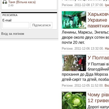
Таня (Вільна каса)
Регіони. 2011-12-08 17:37:00.
Ір
2:49
Харьков
РОЗСИЛКА
Украине 
E-mail
памятни
Ленины, Марксы, Энгельс
Вхiд за логiном
дворе около двух сотен 
почти 20 лет.
Регіони. 2011-12-06 13:32:00.
На
У Полтав
У Полтаві в
благодійний
прохання до Діда Мороза 
дітей-сиріт та дітей, позб
Регіони. 2011-12-05 11:52:00.
Ві
Чому рів
12 гриве
Дорогі капу