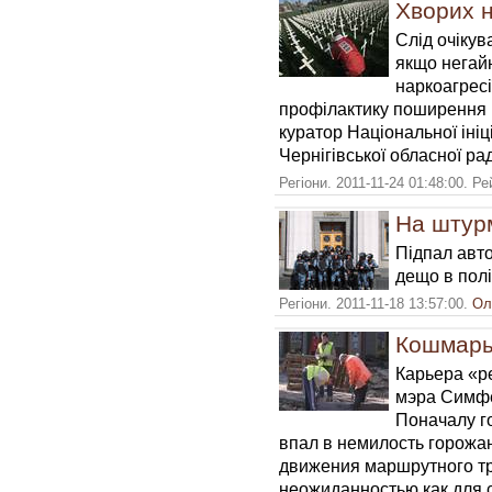
Хворих н
Слід очікув
якщо негайн
наркоагресі
профілактику поширення 
куратор Національної ініц
Чернігівської обласної ра
Регіони. 2011-11-24 01:48:00. Р
На штур
Підпал авто
дещо в полі
Регіони. 2011-11-18 13:57:00.
Ол
Кошмары
Карьера «р
мэра Симфе
Поначалу г
впал в немилость горожа
движения маршрутного тр
неожиданностью как для 