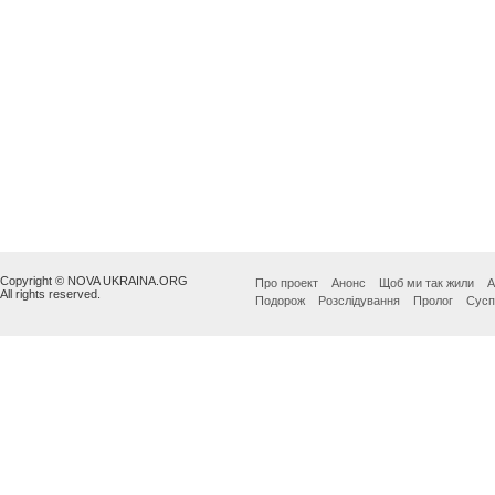
Copyright © NOVA UKRAINA.ORG
Про проект
Анонс
Щоб ми так жили
А
All rights reserved.
Подорож
Розслідування
Пролог
Сусп