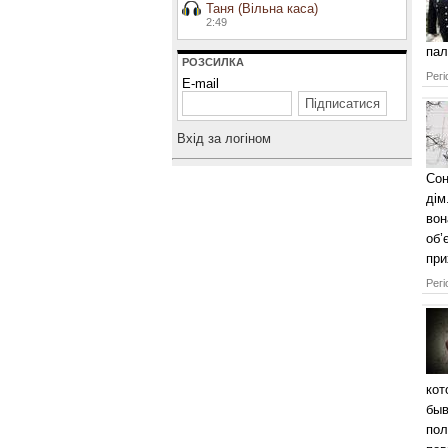
Таня (Вільна каса)
2:49
пал
РОЗСИЛКА
Регі
E-mail
Вхiд за логiном
Сон
дім
вон
об’
при
Регі
кот
быв
пол