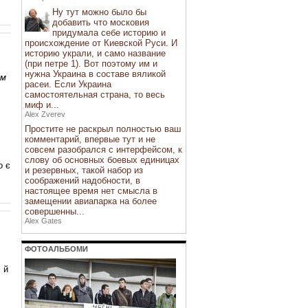
Ну тут можно было бы
добавить что московия
придумала себе историю и
происхождение от Киевской Руси. И
историю украли, и само название
(при петре 1). Вот поэтому им и
нужна Украина в составе вяликой
ом
расеи. Если Украина
самостоятельная страна, то весь
миф и...
Alex Zverev
Простите не раскрыл полностью ваш
комментарий, впервые тут и не
совсем разобрался с интерфейсом, к
слову об основных боевых единицах
о є
и резервных, такой набор из
соображений надобности, в
настоящее время нет смысла в
замещении авиапарка на более
совершенны...
Alex Gates
ФОТОАЛЬБОМИ
 й