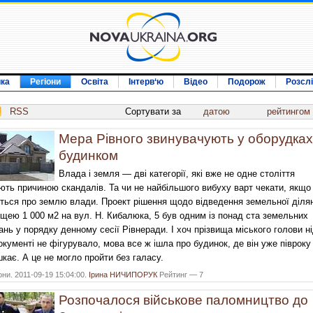
ика
Регіони
Освіта
Інтерв‘ю
Відео
Подорож
Розсл
RSS
Сортувати за
датою
рейтингом
Мера Рівного звинувачують у оборудках
будинком
Влада і земля — дві категорії, які вже не одне століття
ють причиною скандалів. Та чи не найбільшого вибуху варт чекати, якщо
ться про землю влади. Проект рішення щодо відведення земельної діля
щею 1 000 м2 на вул. Н. Кибалюка, 5 був одним із понад ста земельних
ань у порядку денному сесії Рівнеради. І хоч прізвища міського голови н
окументі не фігурувало, мова все ж ішла про будинок, де він уже півроку
кає. А це не могло пройти без галасу.
они. 2011-09-19 15:04:00.
Ірина НИЧИПОРУК
Рейтинг — 7
Розпочалося військове паломництво до