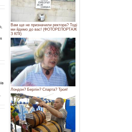
Вам ще не призначили ректора? Тоді
р,
ми йдемо до вас! (ФОТОРЕПОРТАЖ
З КПІ)
ыл
ів
Лондон? Берлін? Спарта? Троя!
.