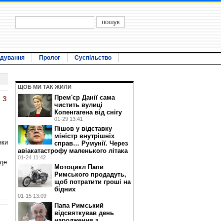
ідування
Пролог
Суспільство
ЩОБ МИ ТАК ЖИЛИ
 з
Прем'єр Данії сама
чистить вулиці
Копенгагена від снігу
01-29 13:41
Пішов у відставку
міністр внутрішніх
нки
справ… Румунії. Через
авіакатастрофу маленького літака
01-24 11:42
іде
Мотоцикл Папи
Римського продадуть,
щоб потратити гроші на
бідних
01-15 13:09
Папа Римський
відсвяткував день
народження з