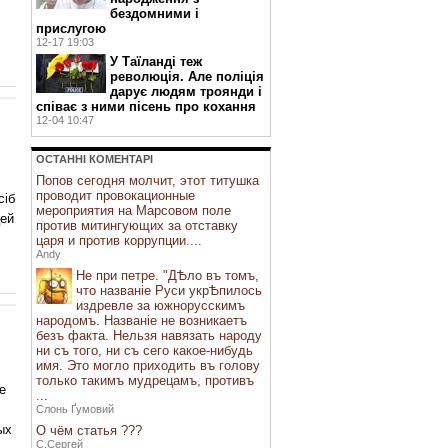
бездомними і
прислугою
12-17 19:03
У Таїланді теж
революція. Але поліція
дарує людям троянди і
співає з ними пісень про кохання
12-04 10:47
ОСТАННI КОМЕНТАРI
Попов сегодня молчит, этот титушка
проводит провокационные
сіб
мероприятия на Марсовом поле
цей
против митингующих за отставку
царя и против коррупции....
Andy
Не при петре. "ДѢло въ томъ,
что названіе Руси укрѢпилось
издревле за южнорусскимъ
народомъ. Названіе не возникаетъ
безъ факта. Нельзя навязать народу
ни съ того, ни съ сего какое-нибудь
имя. Это могло приходить въ голову
только такимъ мудрецамъ, противъ
е
...
Слонь Ґумовий
ых
О чём статья ???
С.Сергей