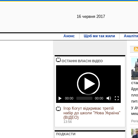
16 червня 2017
Анонс
Щоб ми так жили
Аналіт
ОСТАННI ВЛАСНI ВIДЕО
ста
йде
пло
00:00
00:00
пит
у д
Ігор Когут відкриває третій
набір до школи "Нова Україна"
меш
(ВІДЕО)
Регі
13:56
ПОДКАСТИ