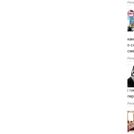
Регі
как
о с
сме
Регі
і г
пер
Регі