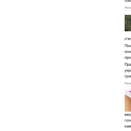
пов
Регі
п’я
Піз
поз
про
Пра
укр
гро
Регі
вве
гол
кам