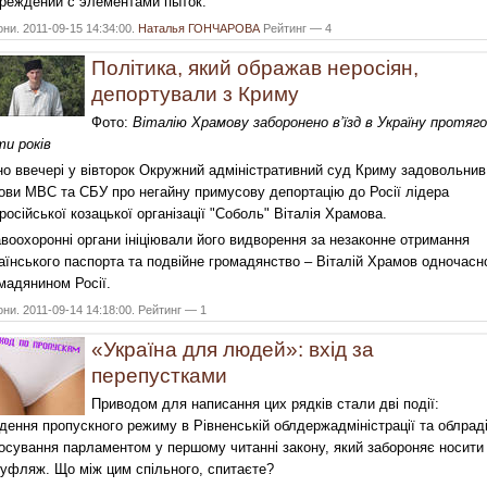
реждений с элементами пыток.
они. 2011-09-15 14:34:00.
Наталья ГОНЧАРОВА
Рейтинг — 4
Політика, який ображав неросіян,
депортували з Криму
Фото:
Віталію Храмову заборонено в’їзд в Україну протяг
ти років
но ввечері у вівторок Окружний адміністративний суд Криму задовольнив
ови МВС та СБУ про негайну примусову депортацію до Росії лідера
російської козацької організації "Соболь" Віталія Храмова.
воохоронні органи ініціювали його видворення за незаконне отримання
аїнського паспорта та подвійне громадянство – Віталій Храмов одночасн
мадянином Росії.
они. 2011-09-14 14:18:00. Рейтинг — 1
«Україна для людей»: вхід за
перепустками
Приводом для написання цих рядків стали дві події:
дення пропускного режиму в Рівненській облдержадміністрації та облраді
осування парламентом у першому читанні закону, який забороняє носити
уфляж. Що між цим спільного, спитаєте?