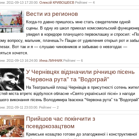
они. 2011-09-13 17:20:00.
Олексій КРИВОШЕЄВ
Рейтинг — 4
Вести из регионов
Когда-то давно пришлось мне стать свидетелем одной
сцены. В одну из школ приехал комсомольский функционе
увидел в коридоре плачущего первоклашку и спросил: «По
ому вопросу, мальчик, плачешь?» Пацан от удивления открыл рот и заб
лезах. Вот так и я — слушаю чиновников и забываю о невзгодах —
яться хочется.
они. 2011-09-13 16:24:00.
Инна ЛИННИК
Рейтинг — 6
У Чернівцях відзначили річницю пісень
"Червона рута" та "Водограй"
На Театральній площі Чернівців в присутності сотень жител
остей міста втретє відбулося обласне «Свято української пісні» з нагоди
шого виконання пісень Володимира Івасюка “Червона рута” та “Водограй”
они. 2011-09-11 23:03:00. Рейтинг — 2
Прийшов час покінчити з
псевдокозацтвом
Кримське козацтво готове до злагодженої і конструктивної