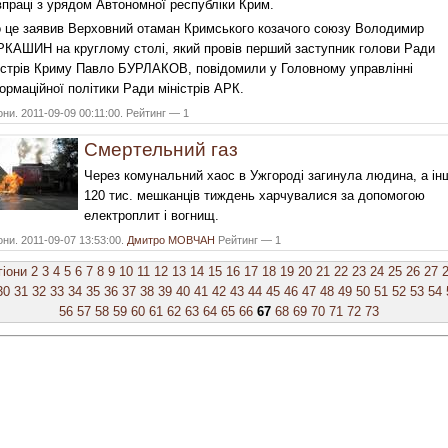
впраці з урядом Автономної республіки Крим.
 це заявив Верховний отаман Кримського козачого союзу Володимир
КАШИН на круглому столі, який провів перший заступник голови Ради
істрів Криму Павло БУРЛАКОВ, повідомили у Головному управлінні
ормаційної політики Ради міністрів АРК.
они. 2011-09-09 00:11:00. Рейтинг — 1
Смертельний газ
Через комунальний хаос в Ужгороді загинула людина, а ін
120 тис. мешканців тиждень харчувалися за допомогою
електроплит і вогнищ.
они. 2011-09-07 13:53:00.
Дмитро МОВЧАН
Рейтинг — 1
гіони
2
3
4
5
6
7
8
9
10
11
12
13
14
15
16
17
18
19
20
21
22
23
24
25
26
27
30
31
32
33
34
35
36
37
38
39
40
41
42
43
44
45
46
47
48
49
50
51
52
53
54
56
57
58
59
60
61
62
63
64
65
66
67
68
69
70
71
72
73