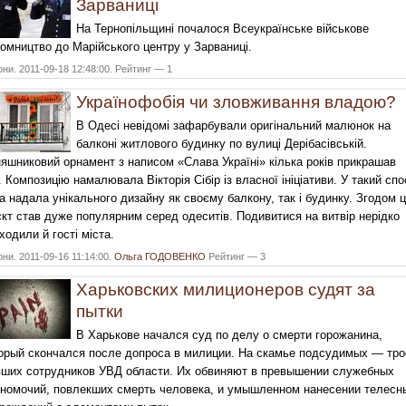
Зарваниці
На Тернопільщині почалося Всеукраїнське військове
омництво до Марійського центру у Зарваниці.
они. 2011-09-18 12:48:00. Рейтинг — 1
Українофобія чи зловживання владою?
В Одесі невідомі зафарбували оригінальний малюнок на
балконі житлового будинку по вулиці Дерібасівській.
яшниковий орнамент з написом «Слава Україні» кілька років прикрашав
. Композицію намалювала Вікторія Сібір із власної ініціативи. У такий спо
а надала унікального дизайну як своєму балкону, так і будинку. Згодом 
єкт став дуже популярним серед одеситів. Подивитися на витвір нерідко
ходили й гості міста.
они. 2011-09-16 11:14:00.
Ольга ГОДОВЕНКО
Рейтинг — 3
Харьковских милиционеров судят за
пытки
В Харькове начался суд по делу о смерти горожанина,
орый скончался после допроса в милиции. На скамье подсудимых — тро
ших сотрудников УВД области. Их обвиняют в превышении служебных
номочий, повлекших смерть человека, и умышленном нанесении телесн