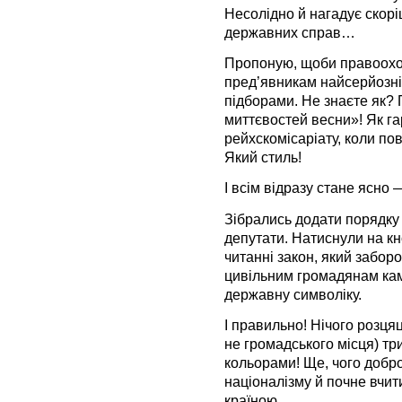
Несолідно й нагадує скор
державних справ…
Пропоную, щоби правоохор
пред’явникам найсерйозні
підборами. Не знаєте як?
миттєвостей весни»! Як га
рейхскомісаріату, коли пов
Який стиль!
І всім відразу стане ясно
Зібрались додати порядку в
депутати. Натиснули на к
читанні закон, який забор
цивільним громадянам ка
державну символіку.
І правильно! Нічого розцяц
не громадського місця) т
кольорами! Ще, чого добр
націоналізму й почне вчит
країною.