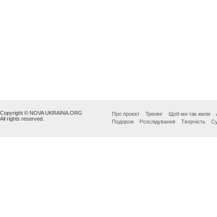
Copyright © NOVA UKRAINA.ORG
Про проект
Тренінг
Щоб ми так жили
All rights reserved.
Подорож
Розслідування
Творчість
Су