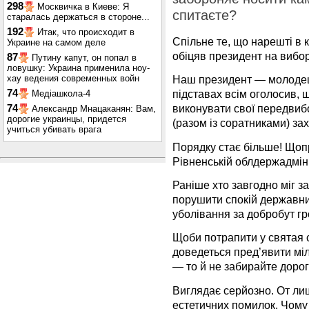
298
Москвичка в Киеве: Я
спитаєте?
старалась держаться в стороне...
192
Итак, что происходит в
Спільне те, що нарешті в 
Украине на самом деле
обіцяв президент на виб
87
Путину капут, он попал в
ловушку: Украина применила ноу-
хау ведения современных войн
Наш президент — молодець
74
підставах всім оголосив, 
Медіашкола-4
виконувати свої передвибо
74
Александр Мнацаканян: Вам,
дорогие украинцы, придется
(разом із соратниками) зах
учиться убивать врага
Порядку стає більше! Щопра
Рівненській облдержадміні
Раніше хто завгодно міг з
порушити спокій державних
уболівання за добробут гр
Щоби потрапити у святая 
доведеться пред’явити міл
— то й не забирайте дорог
Виглядає серйозно. От лиш
естетичних помилок. Чому 