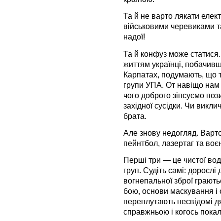
Та й не варто лякати елек
військовими черевиками 
надої!
Та й конфуз може статися
життям українці, побачивш
Карпатах, подумають, що то
групи УПА. От навіщо нам 
чого доброго зіпсуємо поз
західної сусідки. Чи викл
брата.
Але знову недогляд. Варт
пейнтбол, лазертаг та воєн
Перші три — це чистої вод
груп. Судіть самі: дорослі
вогнепальної зброї грають
бою, основи маскування і с
переплутають несвідомі дя
справжньою і когось пока