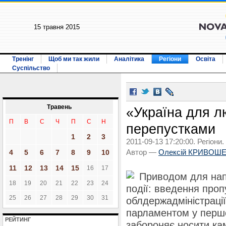
15 травня 2015
Тренінг
Щоб ми так жили
Аналітика
Регіони
Освіта
Суспільство
Травень
«Україна для л
П
В
С
Ч
П
С
Н
перепустками
1
2
3
2011-09-13 17:20:00. Регіони.
4
5
6
7
8
9
10
Автор —
Олексій КРИВОШ
11
12
13
14
15
16
17
Приводом для напи
18
19
20
21
22
23
24
події: введення проп
25
26
27
28
29
30
31
облдержадміністрації
парламентом у першо
РЕЙТИНГ
забороняє носити ка