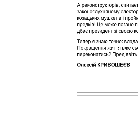
А реконструкторів, спитає
законослухняному електора
козацьких мушкетів і прой
предків! Це може погано п
дбає президент зі своєю 
Тепер я знаю точно: влада 
Покращення життя вже сьо
переконатись? Пред’явіт
Олексій КРИВОШЕЄВ