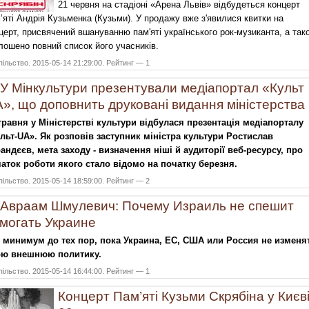
21 червня на стадіоні «Арена Львів» відбудеться концерт
’яті Андрія Кузьменка (Кузьми). У продажу вже з'явилися квитки на
церт, присвячений вшануванню пам'яті українського рок-музиканта, а так
лошено повний список його учасників.
ільство. 2015-05-14 21:29:00. Рейтинг — 1
У Мінкультури презентували медіапортал «Культ
», що доповнить друковані видання міністерства
травня у Міністерстві культури відбулася презентація медіапорталу
льт-UA». Як розповів заступник міністра культури Ростислав
андєєв, мета заходу - визначення ніші й аудиторії веб-ресурсу, про
аток роботи якого стало відомо на початку березня.
ільство. 2015-05-14 18:59:00. Рейтинг — 2
Авраам Шмулевич: Почему Израиль не спешит
могать Украине
 минимум до тех пор, пока Украина, ЕС, США или Россия не изменя
ою внешнюю политику.
ільство. 2015-05-14 16:44:00. Рейтинг — 1
Концерт Пам’яті Кузьми Cкрябіна у Києв