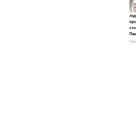
лід
про
сто
Пам
Сусп