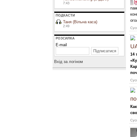
7:43
пам
кон
ПОДКАСТИ
ого
Таня (Вільна каса)
2:49
Сусп
РОЗСИЛКА
E-mail
UA
14 
«Ку
Вхiд за логiном
Кар
поч
Сусп
по
Как
св
Сусп