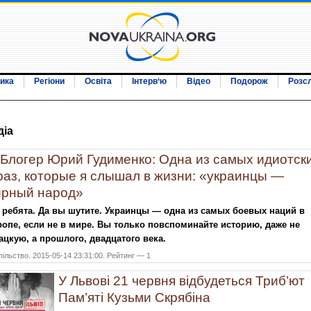
ика
Регіони
Освіта
Інтерв‘ю
Відео
Подорож
Розс
дiа
Блогер Юрий Гудименко: Одна из самых идиотск
аз, которые я слышал в жизни: «украинцы —
рный народ»
 ребята. Да вы шутите. Украинцы — одна из самых боевых наций в
опе, если не в мире. Вы только повспоминайте историю, даже не
ацкую, а прошлого, двадцатого века.
ільство. 2015-05-14 23:31:00. Рейтинг — 1
У Львові 21 червня відбудеться Триб’ют
Пам’яті Кузьми Cкрябіна