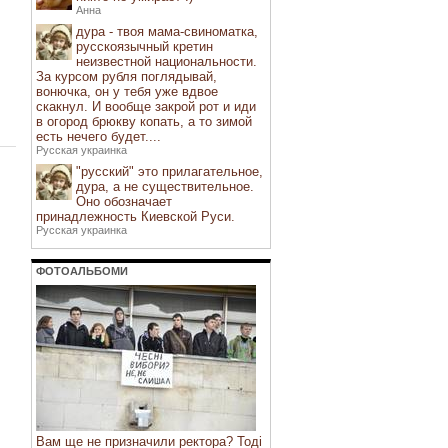
Анна
дура - твоя мама-свиноматка,
русскоязычный кретин
неизвестной национальности.
За курсом рубля поглядывай,
вонючка, он у тебя уже вдвое
скакнул. И вообще закрой рот и иди
в огород брюкву копать, а то зимой
есть нечего будет....
Русская украинка
"русский" это прилагательное,
дура, а не существительное.
Оно обозначает
принадлежность Киевской Руси.
Русская украинка
ФОТОАЛЬБОМИ
Вам ще не призначили ректора? Тоді