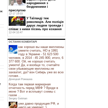
народження з
бездомними і
прислугою
ож
12-17 19:03
У Таїланді теж
революція. Але поліція
дарує людям троянди і
співає з ними пісень про кохання
12-04 10:47
ОСТАННI КОМЕНТАРI
как хорошо вы наши миллионы
умеете считать, НО в 1991
году в Украине - 51 623 500
человек, в 2014 - 45 245 900, итого, 6
377 600. Ой, не хорошо считать
умеете! Да, и вообще то, считайте
свои убывающие миллионы.не
захватит, да? вон Сибирь уже во всю
готовя...
Донецкая Ромашка
т
Когда там первая маркерная
отчетность перед МВФ ? Вроде в
июне ? Вот и всплывут схемы с
газом ...
Sergey Getman
і
уже давно продукция РФ, и
никто не умирает :)