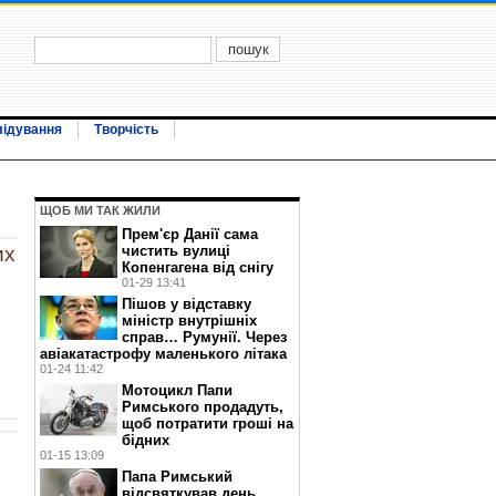
лідування
Творчість
ЩОБ МИ ТАК ЖИЛИ
Прем'єр Данії сама
чистить вулиці
их
Копенгагена від снігу
01-29 13:41
Пішов у відставку
міністр внутрішніх
справ… Румунії. Через
авіакатастрофу маленького літака
01-24 11:42
Мотоцикл Папи
Римського продадуть,
щоб потратити гроші на
бідних
01-15 13:09
Папа Римський
відсвяткував день