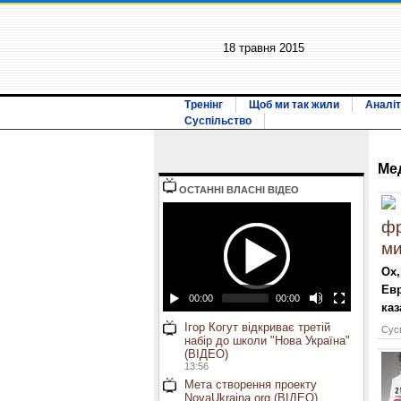
18 травня 2015
Тренінг
Щоб ми так жили
Аналіт
Суспільство
Ме
ОСТАННI ВЛАСНI ВIДЕО
фр
ми
Ох,
Евр
00:00
00:00
каз
Ігор Когут відкриває третій
Сусп
набір до школи "Нова Україна"
(ВІДЕО)
13:56
Мета створення проекту
NovaUkraina.org (ВІДЕО)