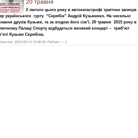
20 травня
2 лютого цього року в автокатастрофі трагічно загинув
ер українського гурту “Скрябін” Андрій Кузьменко. На чисельні
хання друзів Кузьми, та за згодою його сім’ї, 20 травня 2015 року в
личному Палаці Спорту відбудеться великий концерт – триб’ют
’яті Кузьми Скрябіна.
ільство. 2015-05-14 16:08:00. Рейтинг — 1