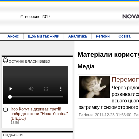
21 вересня 2017
Анонс
Щоб ми так жили
Аналітика
Регіони
Освіта
Матерiали корист
ОСТАННI ВЛАСНI ВIДЕО
Медiа
Перемог
Через родо
розвиватис
всього цьог
затримку психомоторного р
Ігор Когут відкриває третій
набір до школи "Нова Україна"
Регіони. 2011-12-23 01:53:00. Р
(ВІДЕО)
13:56
ПОДКАСТИ