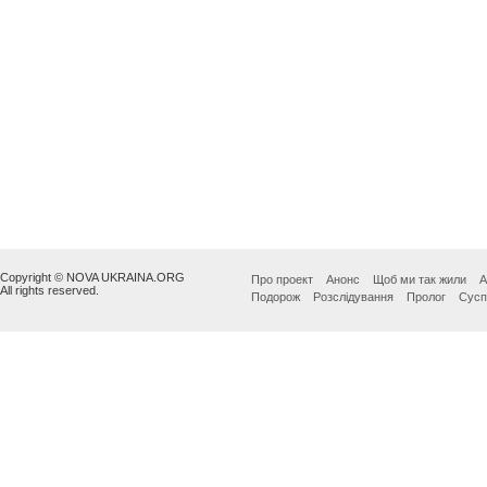
Copyright © NOVA UKRAINA.ORG
Про проект
Анонс
Щоб ми так жили
А
All rights reserved.
Подорож
Розслідування
Пролог
Сусп