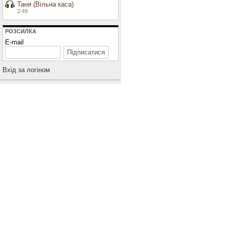
Таня (Вільна каса)
2:49
РОЗСИЛКА
E-mail
Вхiд за логiном