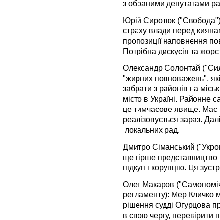
з обраними депутатами ра
Юрій Сиротюк ("Свобода"):
страху влади перед кияна
пропозиції наповнення пов
Потрібна дискусія та жорс
Олександр Солонтай ("Сил
"жирних повноважень", як
забрати з районів на міськ
місто в Україні. Районне
це тимчасове явище. Має 
реалізовується зараз. Далі 
локальних рад.
Дмитро Сіманський ("Укроп
ще гірше представництво в
підкуп і корупцію. Ця зуст
Олег Макаров ("Самопоміч"
регламенту): Мер Кличко 
рішення судді Огурцова п
в свою чергу, перевірити 