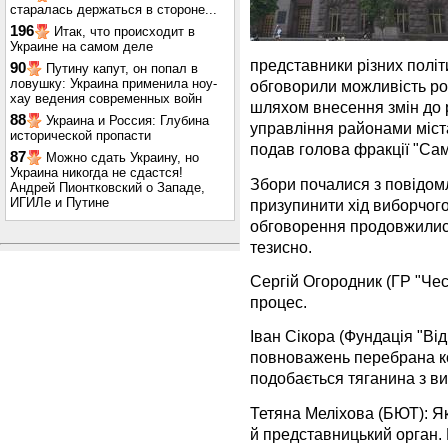
старалась держаться в стороне...
196
Итак, что происходит в
Украине на самом деле
представники різних політ
90
Путину капут, он попал в
ловушку: Украина применила ноу-
обговорили можливість р
хау ведения современных войн
шляхом внесення змін до
88
Украина и Россия: Глубина
управління районами міст
исторической пропасти
подав голова фракції "Са
87
Можно сдать Украину, но
Украина никогда не сдастся!
Збори почалися з повідом
Андрей Пионтковский о Западе,
ИГИЛе и Путине
призупинити хід виборчог
обговорення продовжились
тезисно.
Сергій Огородник (ГР "Че
процес.
Іван Сікора (Фундація "Від
повноважень перебрана к
подобається тяганина з в
Тетяна Меліхова (БЮТ): Я
й представницький орган.