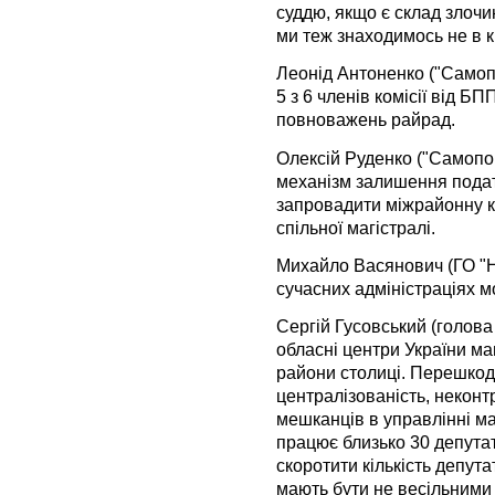
суддю, якщо є склад злочи
ми теж знаходимось не в 
Леонід Антоненко ("Самопом
5 з 6 членів комісії від 
повноважень райрад.
Олексій Руденко ("Самопом
механізм залишення податк
запровадити міжрайонну 
спільної магістралі.
Михайло Васянович (ГО "Н
сучасних адміністраціях 
Сергій Гусовський (голова 
обласні центри України ма
райони столиці. Перешкод
централізованість, некон
мешканців в управлінні м
працює близько 30 депута
скоротити кількість депут
мають бути не весільними