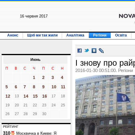
16 червня 2017
Анонс
Щоб ми так жили
Аналітика
Регіони
Освіта
Июнь
І знову про ра
П
В
С
Ч
П
С
Н
2016-01-30 00:51:00. Регіони
1
2
3
4
5
6
7
8
9
10
11
12
14
15
16
13
17
18
19
20
21
22
23
24
25
26
27
28
29
30
РЕЙТИНГ
310
Москвичка в Киеве: Я