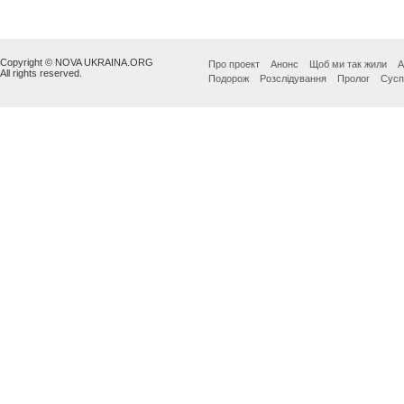
Copyright © NOVA UKRAINA.ORG
Про проект
Анонс
Щоб ми так жили
А
All rights reserved.
Подорож
Розслідування
Пролог
Сусп