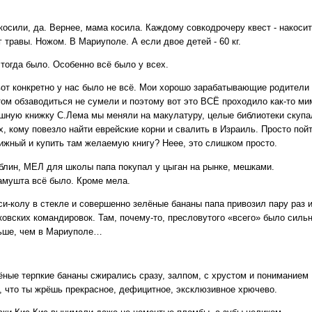
косили, да. Вернее, мама косила. Каждому совкодрочеру квест - накоси
г травы. Ножом. В Мариуполе. А если двое детей - 60 кг.
 тогда было. Особенно всё было у всех.
вот конкретно у нас было не всё. Мои хорошо зарабатывающие родители
том обзаводиться не сумели и поэтому вот это ВСЁ проходило как-то ми
-шную книжку С.Лема мы меняли на макулатуру, целые библиотеки скупа
х, кому повезло найти еврейские корни и свалить в Израиль. Просто пой
нижный и купить там желаемую книгу? Неее, это слишком просто.
 блин, МЕЛ для школы папа покупал у цыган на рынке, мешками.
амушта всё было. Кроме мела.
си-колу в стекле и совершенно зелёные бананы папа привозил пару раз 
ковских командировок. Там, почему-то, пресловутого «всего» было силь
ьше, чем в Мариуполе…
ёные терпкие бананы сжирались сразу, залпом, с хрустом и пониманием
о, что ты жрёшь прекрасное, дефицитное, эксклюзивное хрючево.