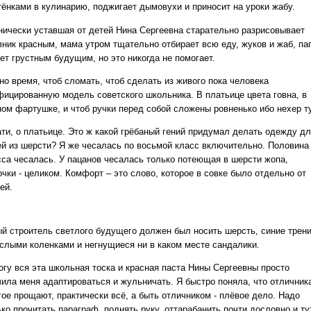
тёнками в кулинарию, поджигает дымовухи и приносит на уроки жабу.
нически уставшая от детей Нина Сергеевна старательно разрисовывает
вник красным, мама утром тщательно отбирает всю еду, жуков и жаб, па
ет грустным будущим, но это никогда не помогает.
но время, чтоб сломать, чтоб сделать из живого пока человека
фицированную модель советского школьника. В платьице цвета говна, в
ном фартушке, и чтоб ручки перед собой сложены ровненько ибо нехер ту
ати, о платьице. Это ж какой грёбаный гений придумал делать одежду д
ей из шерсти? Я же чесалась по восьмой класс включительно. Половина
сса чесалась. У пацанов чесалась только потеющая в шерсти жопа,
чки - целиком. Комфорт – это слово, которое в совке было отдельно от
ей.
й строитель светлого будущего должен был носить шерсть, синие трен
ислыми коленками и негнущиеся ни в каком месте сандалики.
тогу вся эта школьная тоска и красная паста Нины Сергеевны просто
чила меня адаптироваться и жульничать. Я быстро поняла, что отличник
гое прощают, практически всё, а быть отличником - плёвое дело. Надо
ко прочитать параграф, поднять руку, оттарабанить почти дословно и ту