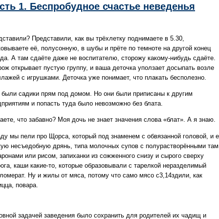
сть 1. Беспробудное счастье неведенья
дставили? Представили, как вы трёхлетку поднимаете в 5.30,
ковываете её, полусонную, в шубы и прёте по темноте на другой конец
ода. А там сдаёте даже не воспитателю, сторожу какому-нибудь сдаёте.
рож открывает пустую группу, и ваша деточка уползает досыпать возле
ллажей с игрушками. Деточка уже понимает, что плакать бесполезно.
, были садики прям под домом. Но они были приписаны к другим
дприятиям и попасть туда было невозможно без блата.
аете, что забавно? Моя дочь не знает значения слова «блат». А я знаю.
аду мы пели про Щорса, который под знаменем с обвязанной головой, и 
кую несъедобную дрянь, типа молочных супов с полурастворёнными там
аронами или рисом, запиханки из сожженного снизу и сырого сверху
рога, каши какие-то, которые образовывали с тарелкой неразделимый
ломерат. Ну и жилы от мяса, потому что само мясо с3,14здили, как
цца, повара.
овной задачей заведения было сохранить для родителей их чадищ и