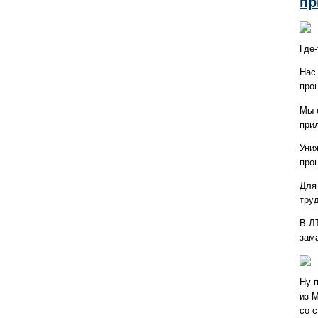
пр
Где-
Нас
про
Мы 
при
Уни
про
Для
тру
В Л
зам
Ну 
из 
со с