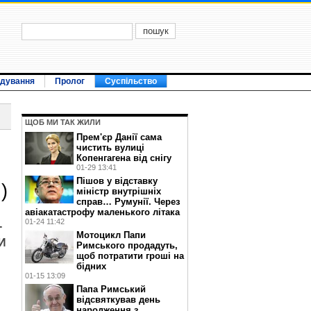
ідування
Пролог
Суспільство
ЩОБ МИ ТАК ЖИЛИ
Прем'єр Данії сама
чистить вулиці
Копенгагена від снігу
01-29 13:41
Пішов у відставку
)
міністр внутрішніх
справ… Румунії. Через
авіакатастрофу маленького літака
01-24 11:42
-
Мотоцикл Папи
 И
Римського продадуть,
щоб потратити гроші на
бідних
01-15 13:09
Папа Римський
відсвяткував день
народження з