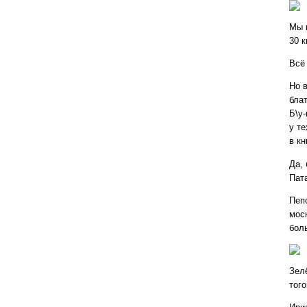
Мы 
30 к
Всё
Но 
бла
Б\у
у те
в к
Да,
Пат
Пеп
мос
бол
Зел
тог