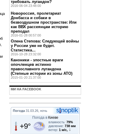
требовать лугандон?
2016-06-04 23:48:00
Новороссия, пролетариат
нца
Донбасса и собаки в
безвоздушном пространстве: Или
как ВВХ рассеянцам историю
преподал
2016-01-28 00:57:00
об
Олена Степова: Следующей войны
,
у России уже не будет.
Статистика...
2016-10-28 23:32:00
ни
Каноники - злостные враги
опочленцев истинно
православного лугандона
(Степные истории из зоны АТО)
2015-01-20 21:37:00
МИ НА FACEBOOK
Погода
31.03.26, ночь
Погода в
Киеве
влажность:
79%
+9°
давление:
738 мм
ветер:
1 м/с,