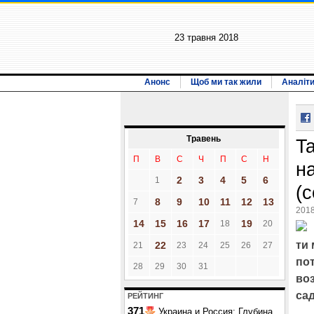
23 травня 2018
Анонс
Щоб ми так жили
Аналіт
Травень
T
П
В
С
Ч
П
С
Н
н
2
3
4
5
6
1
(
8
9
10
11
12
13
7
2018
14
15
16
17
19
18
20
ти 
22
21
23
24
25
26
27
пот
28
29
30
31
воз
сад
РЕЙТИНГ
371
Украина и Россия: Глубина