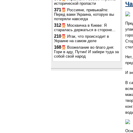
Ча
исторической пропасти
371
Россияне, привыкайте:
Перед вами Украина, которую вы
потеряли навсегда
Пре
312
Москвичка в Киеве: Я
упа
старалась держаться в стороне...
гор
210
Итак, что происходит в
Украине на самом деле
Сто
сте
168
Возжелание во благо дня:
Гори в аду, Путин! И забери туда за
собой свой народ
Нет
пре
И зн
В с
вся
мак
тво
конг
води
Осн