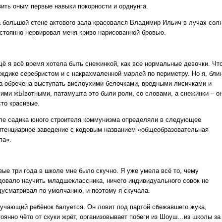
вить оным первые навыки покорности и орднунга.
а большой стене актового зала красовался Владимир Ильич в лучах сол
остоянно нервировал меня криво нарисованной бровью.
щё я всё время хотела быть снежинкой, как все нормальные девочки. Чт
ождике серебристом и с накрахмаленной марлей по периметру. Но я, блин
а обречена выступать вислоухими белочками, вредными лисичками и
гими жЫвотными, патамушта это были роли, со словами, а снежинки – о
сто красивые.
ле садика юного строителя коммунизма определяли в следующее
итенциарное заведение с кодовым названием «общеобразовательная
ла».
вые три года в школе мне было скучно. Я уже умела всё то, чему
довало научить младшеклассника, ничего индивидуального совок не
дусматривал по умолчанию, и поэтому я скучала.
кучающий ребёнок балуется. Он ловит под партой сбежавшего жука,
тоянно чёто от скуки жрёт, организовывает побеги из Шоуш…из школы за