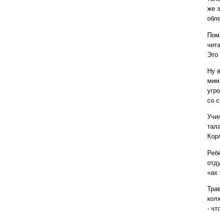
же 
обл
Пом
чит
Это
Ну 
мим
угр
со 
Учи
тал
Кор
Реб
отд
«ах
Тра
колх
- чт