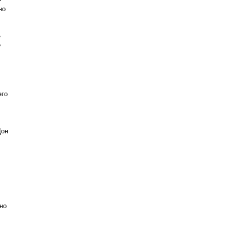
но
е
?
его
Дон
оно