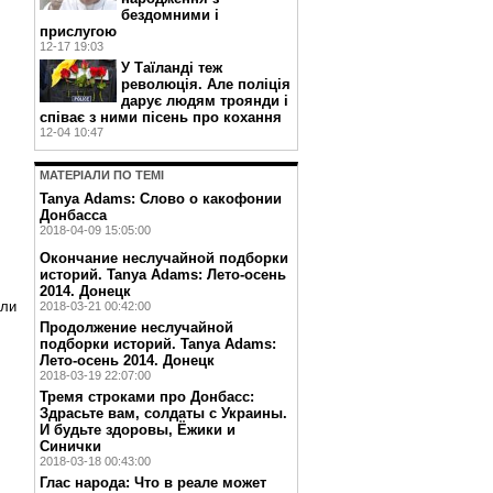
бездомними і
прислугою
12-17 19:03
У Таїланді теж
революція. Але поліція
дарує людям троянди і
співає з ними пісень про кохання
12-04 10:47
МАТЕРIАЛИ ПО ТЕМI
Tanya Adams: Слово о какофонии
Донбасса
2018-04-09 15:05:00
Окончание неслучайной подборки
историй. Tanya Adams: Лето-осень
2014. Донецк
ели
2018-03-21 00:42:00
Продолжение неслучайной
подборки историй. Tanya Adams: ​
Лето-осень 2014. Донецк
2018-03-19 22:07:00
Тремя строками про Донбасс:
Здрасьте вам, солдаты с Украины.
И будьте здоровы, Ёжики и
Синички
2018-03-18 00:43:00
Глас народа: Что в реале может