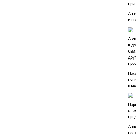
при
А н
и п
А е
в д
был
дру
про
Пос
пен
шко
Пер
сле
пре
А с
пос