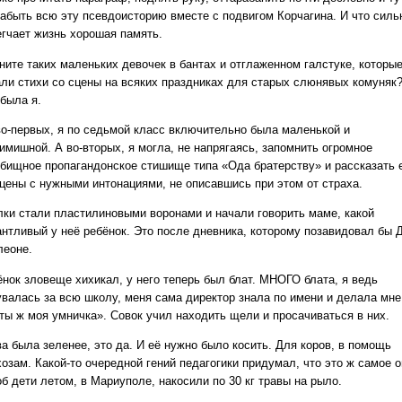
забыть всю эту псевдоисторию вместе с подвигом Корчагина. И что силь
егчает жизнь хорошая память.
ните таких маленьких девочек в бантах и отглаженном галстуке, которы
али стихи со сцены на всяких праздниках для старых слюнявых комуняк
 была я.
во-первых, я по седьмой класс включительно была маленькой и
имишной. А во-вторых, я могла, не напрягаясь, запомнить огромное
обищное пропагандонское стишище типа «Ода братерству» и рассказать 
сцены с нужными интонациями, не описавшись при этом от страха.
лки стали пластилиновыми воронами и начали говорить маме, какой
антливый у неё ребёнок. Это после дневника, которому позавидовал бы 
леоне.
ёнок зловеще хихикал, у него теперь был блат. МНОГО блата, я ведь
увалась за всю школу, меня сама директор знала по имени и делала мне
 ты ж моя умничка». Совок учил находить щели и просачиваться в них.
ва была зеленее, это да. И её нужно было косить. Для коров, в помощь
озам. Какой-то очередной гений педагогики придумал, что это ж самое 
об дети летом, в Мариуполе, накосили по 30 кг травы на рыло.