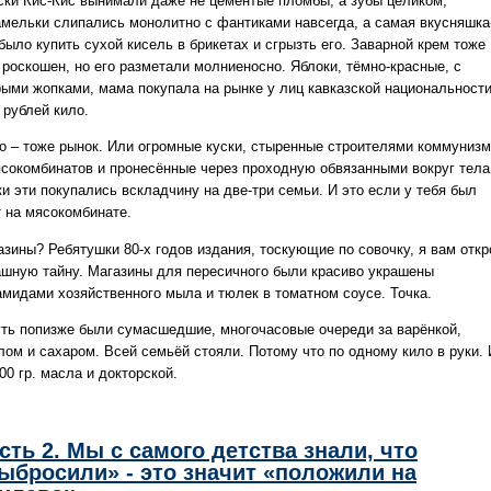
ски Кис-Кис вынимали даже не цементые пломбы, а зубы целиком,
амельки слипались монолитно с фантиками навсегда, а самая вкусняшка
было купить сухой кисель в брикетах и сгрызть его. Заварной крем тоже
 роскошен, но его разметали молниеносно. Яблоки, тёмно-красные, с
рыми жопками, мама покупала на рынке у лиц кавказской национальности
 рублей кило.
о – тоже рынок. Или огромные куски, стыренные строителями коммуниз
ясокомбинатов и пронесённые через проходную обвязанными вокруг тела
и эти покупались вскладчину на две-три семьи. И это если у тебя был
т на мясокомбинате.
азины? Ребятушки 80-х годов издания, тоскующие по совочку, я вам отк
ашную тайну. Магазины для пересичного были красиво украшены
амидами хозяйственного мыла и тюлек в томатном соусе. Точка.
уть попизже были сумасшедшие, многочасовые очереди за варёнкой,
лом и сахаром. Всей семьёй стояли. Потому что по одному кило в руки. 
00 гр. масла и докторской.
сть 2. Мы с самого детства знали, что
ыбросили» - это значит «положили на