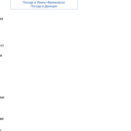
Погода в Ивано-Франковске
Погода в Донецке
па
т!
ля
ики
ам
т