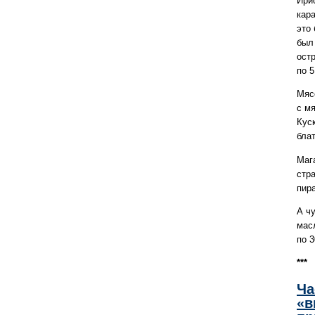
Ири
кар
это 
был
ост
по 5
Мяс
с м
Куск
бла
Маг
стр
пир
А ч
мас
по 3
***
Ча
«в