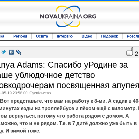
ика
Регіони
Освіта
Інтерв‘ю
Відео
Подорож
Розсл
2
anya Adams: Спасибо уРодине за
аше ублюдочное детство
совкодрочерам посвященная апупея
-05-19 23:58:00. Суспільство
Вот представьте, что вам на работу к 8-ми. А садик в 40
минутах езды на троллейбусе и пёхом ещё с километр.
ом вернуться, потому что работа рядом с домом. А
можно, что и не рядом. Т.е. в 7 дитё должно уже быть в
у. И зимой тоже.