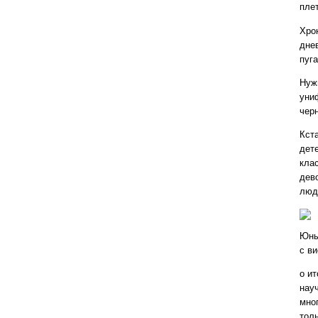
пле
Хро
дне
пуга
Нуж
уни
чер
Кст
дет
кла
дево
люд
Юны
с в
о и
нау
мно
толь