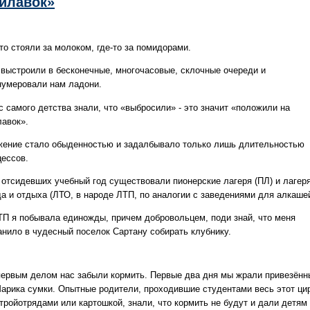
илавок»
то стояли за молоком, где-то за помидорами.
 выстроили в бесконечные, многочасовые, склочные очереди и
нумеровали нам ладони.
с самого детства знали, что «выбросили» - это значит «положили на
лавок».
жение стало обыденностью и задалбывало только лишь длительностью
цессов.
 отсидевших учебный год существовали пионерские лагеря (ПЛ) и лагер
да и отдыха (ЛТО, в народе ЛТП, по аналогии с заведениями для алкашей
ТП я побывала единожды, причем добровольцем, поди знай, что меня
анило в чудесный поселок Сартану собирать клубнику.
первым делом нас забыли кормить. Первые два дня мы жрали привезённ
Марика сумки. Опытные родители, проходившие студентами весь этот ци
тройотрядами или картошкой, знали, что кормить не будут и дали детям