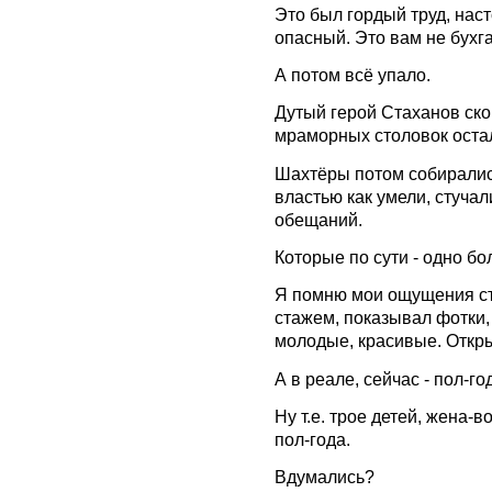
Это был гордый труд, нас
опасный. Это вам не бухг
А потом всё упало.
Дутый герой Стаханов скон
мраморных столовок остал
Шахтёры потом собирались
властью как умели, стуча
обещаний.
Которые по сути - одно бо
Я помню мои ощущения стр
стажем, показывал фотки, 
молодые, красивые. Откры
А в реале, сейчас - пол-го
Ну т.е. трое детей, жена-
пол-года.
Вдумались?