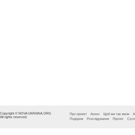
Copyright © NOVA UKRAINA.ORG
Про проект
Анонс
Щоб ми так жили
А
All rights reserved.
Подорож
Розслідування
Пролог
Сусп