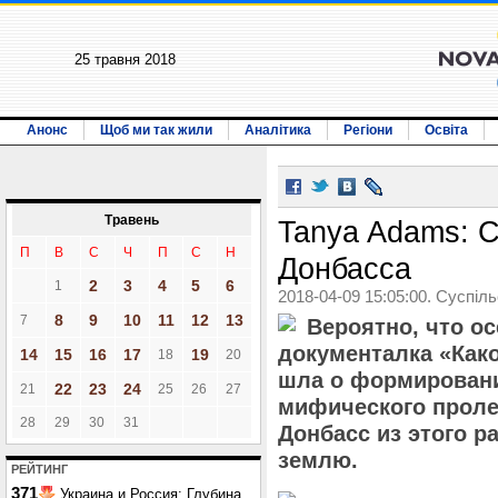
25 травня 2018
Анонс
Щоб ми так жили
Аналітика
Регіони
Освіта
Травень
Tanya Adams: 
П
В
С
Ч
П
С
Н
Донбасса
2
3
4
5
6
1
2018-04-09 15:05:00. Суспіл
8
9
10
11
12
13
7
Вероятно, что о
документалка «Как
14
15
16
17
19
18
20
шла о формировани
22
23
24
21
25
26
27
мифического пролет
28
29
30
31
Донбасс из этого р
землю.
РЕЙТИНГ
371
Украина и Россия: Глубина