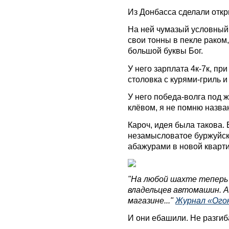
Из Донбасса сделали откр
На ней чумазый условный
свои тонны в пекле раком, 
большой буквы Бог.
У него зарплата 4к-7к, при
столовка с курями-гриль
У него победа-волга под 
клёвом, я не помню назва
Кароч, идея была такова. 
незамысловатое буржуйск
абажурами в новой кварти
"На любой шахте теперь
владельцев автомашин. А
магазине..."
Журнал «Огон
И они ебашили. Не разгиб