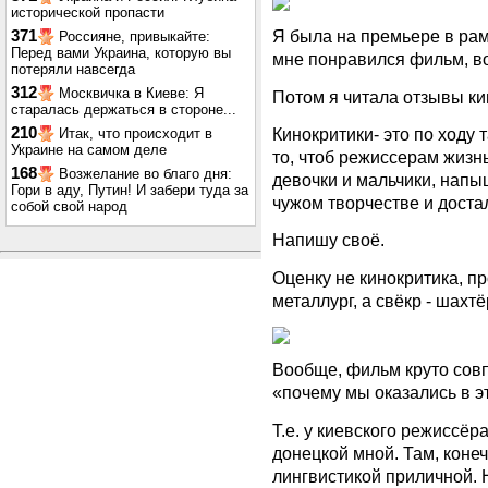
исторической пропасти
Я была на премьере в ра
371
Россияне, привыкайте:
Перед вами Украина, которую вы
мне понравился фильм, во
потеряли навсегда
312
Москвичка в Киеве: Я
Потом я читала отзывы к
старалась держаться в стороне...
Кинокритики- это по ходу 
210
Итак, что происходит в
Украине на самом деле
то, чтоб режиссерам жизн
168
Возжелание во благо дня:
девочки и мальчики, напы
Гори в аду, Путин! И забери туда за
чужом творчестве и доста
собой свой народ
Напишу своё.
Оценку не кинокритика, пр
металлург, а свёкр - шахтё
Вообще, фильм круто совп
«почему мы оказались в э
Т.е. у киевского режиссёр
донецкой мной. Там, конеч
лингвистикой приличной. Н