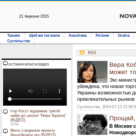
21 березня 2015
Тренінг
Щоб ми так жили
Аналітика
Регіони
Освіта
Суспільство
RSS
Вера Коб
ОСТАННI ВЛАСНI ВIДЕО
может то
Экс-минист
убеждена, что новая торг
Украины возможностью дл
привлекательных рынков 
Суспільство. 2014-07-12 23:56:
Ігор Когут відкриває третій
набір до школи "Нова Україна"
Прощай, 
(ВІДЕО)
13:56
В Москве 
Мета створення проекту
Новодворс
NovaUkraina.org (ВІДЕО)