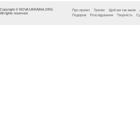
Copyright © NOVA UKRAINA.ORG
Про проект
Тренінг
Щоб ми так жили
All rights reserved.
Подорож
Розслідування
Творчість
Су