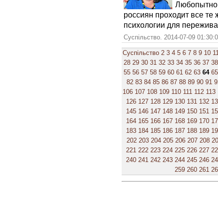
Любопытно 
россиян проходит все те 
психологии для пережива
Суспільство. 2014-07-09 01:30:
Суспільство
2
3
4
5
6
7
8
9
10
1
28
29
30
31
32
33
34
35
36
37
38
55
56
57
58
59
60
61
62
63
64
65
82
83
84
85
86
87
88
89
90
91
9
106
107
108
109
110
111
112
113
126
127
128
129
130
131
132
1
145
146
147
148
149
150
151
1
164
165
166
167
168
169
170
1
183
184
185
186
187
188
189
1
202
203
204
205
206
207
208
2
221
222
223
224
225
226
227
2
240
241
242
243
244
245
246
2
259
260
261
2