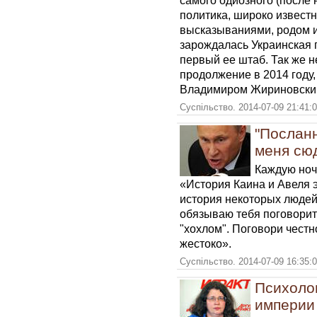
самого одиозного (после
политика, широко извест
высказываниями, родом из
зарождалась Украинская 
первый ее штаб. Так же 
продолжение в 2014 году,
Владимиром Жириновски
Суспільство. 2014-07-09 21:41:
"Послан
меня сю
Каждую ночь
«История Каина и Авеля э
история некоторых людей,
обязываю тебя поговорит
"хохлом". Поговори честн
жестоко».
Суспільство. 2014-07-09 16:35:
Психолог
империи 