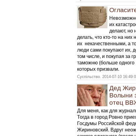
Огласите
Невозможно
их катастро
делают, но
делать, что кто-то на них
их некачественными, а т
люди сами покупают их, 
том числе, и покупая за 
таможню (больше одного н
которых призвали.
Суспільство. 2014-07-10 16:49:
Дед Жир
Волыни з
отец ВВЖ
Для меня, как для журнали
Тогда в город Ровно прие
Госдумы Российской фед
Жириновский. Вдруг неож