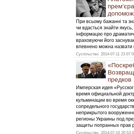
прем’єра
допоможи
При всьому бажанні та зн
чи вдасться знайти якусь,
інформацію про драматичн
враховуючи його заснуван
впевнено можна назвати
Суспільство. 2014-07-11 23:07:
«Поскреб
Возвращ
предков
Имперская идея «Русског
время официальной доктр
кульминации во время ок
сопредельного государст
неприкрытого вооруженно
регионы Украины под пре
защиты попранных прав р
Суспільство. 2014-07-10 20:53: