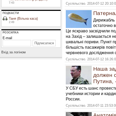
7:43
Суспільство. 2014-07-12 20:10:
Патерна
ПОДКАСТИ
Таня (Вільна каса)
Дирижабль «
2:49
остаточно в
Це яскраво засвідчили под
РОЗСИЛКА
на Захід – залишається не
E-mail
шквальні пориви. Пункт п
більшість пасажирів повіт
Вхiд за логiном
червневого дослідження с
Суспільство. 2014-07-12 16:26:
Наша зад
должен 
Путина, 
У СБУ есть шанс провест
учебники истории и кард
России.
Суспільство. 2014-07-11 23:53:
Анатомія