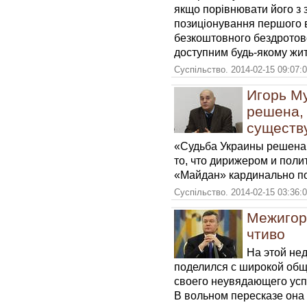
якщо порівнювати його з 
позиціонування першого в
безкоштовного бездротово
доступним будь-якому жи
Суспільство. 2014-02-15 09:07:
Игорь М
решена,
существ
«Судьба Украины решена. 
то, что дирижером и пол
«Майдан» кардинально п
Суспільство. 2014-02-15 03:36:
Межигор
чтиво
На этой не
поделился с широкой об
своего неувядающего усп
В вольном пересказе она 