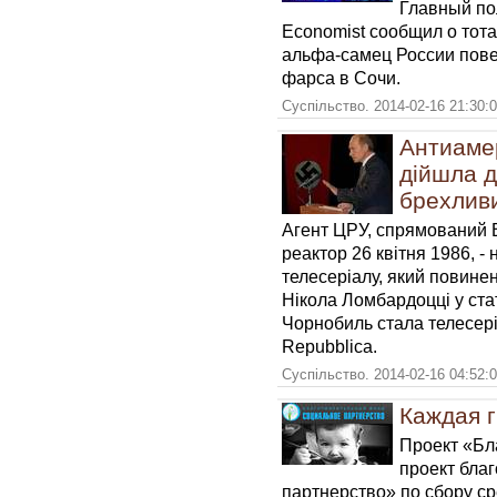
Главный по
Economist сообщил о тота
альфа-самец России пове
фарса в Сочи.
Суспільство. 2014-02-16 21:30:
Антиамер
дійшла 
брехлив
Агент ЦРУ, спрямований 
реактор 26 квітня 1986, 
телесеріалу, який повинен
Нікола Ломбардоцці у ста
Чорнобиль стала телесер
Repubblica.
Суспільство. 2014-02-16 04:52:
Каждая г
Проект «Бл
проект бла
партнерство» по сбору с