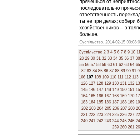
прячешься от неприятнос
последовательно прячься 
ответственность переклад
ты не при делах; собери 
хозяйственников – в толп
больше.
Суспільство. 2014-02-15 00:08:
Суспільство
2
3
4
5
6
7
8
9
10
1
28
29
30
31
32
33
34
35
36
37
38
55
56
57
58
59
60
61
62
63
64
65
82
83
84
85
86
87
88
89
90
91
9
106
107
108
109
110
111
112
113
126
127
128
129
130
131
132
1
145
146
147
148
149
150
151
1
164
165
166
167
168
169
170
1
183
184
185
186
187
188
189
1
202
203
204
205
206
207
208
2
221
222
223
224
225
226
227
2
240
241
242
243
244
245
246
2
259
260
261
2