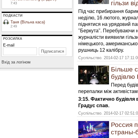
гільзи в
7:43
Під час прибирання барик
ПОДКАСТИ
неділю, 16 лютого, журна
Таня (Вільна каса)
піднятися на урядовий па
2:49
"Беркута". Перебуваючи на
журналісти виявили гільзи
РОЗСИЛКА
німецького, американсько
E-mail
рушниць 12 калібру.
Суспільство. 2014-02-17 17:11:
Вхiд за логiном
Більше с
будівл
Перед буді
перепалки між активістам
3:15.
Фактично будівля
Градус спав.
Суспільство. 2014-02-17 02:51:
Россия п
страны-