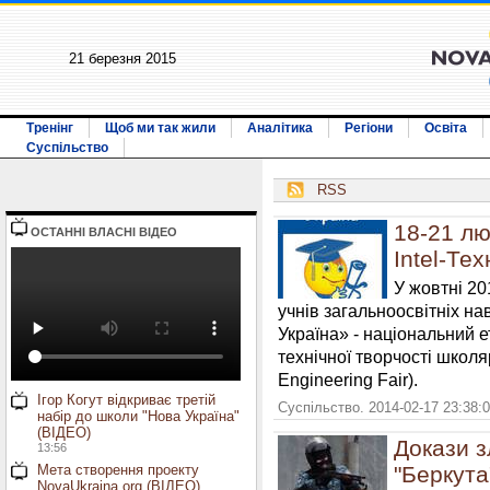
21 березня 2015
Тренінг
Щоб ми так жили
Аналітика
Регіони
Освіта
Суспільство
RSS
18-21 лю
ОСТАННI ВЛАСНI ВIДЕО
Intel-Те
У жовтні 20
учнів загальноосвітніх на
Україна» - національний 
технічної творчості школяр
Engineering Fair).
Ігор Когут відкриває третій
Суспільство. 2014-02-17 23:38:
набір до школи "Нова Україна"
(ВІДЕО)
Докази з
13:56
Мета створення проекту
"Беркута
NovaUkraina.org (ВІДЕО)