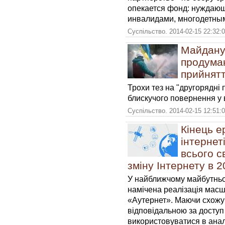
опекается фонд: нуждаю
инвалидами, многодетны
Суспільство. 2014-02-15 22:32:
Майдану 
продуман
прийнятт
Трохи тез на "другорядні 
блискучого повернення у 
Суспільство. 2014-02-15 12:51:
Кінець е
інтернет
всього с
зміну Інтернету в 2
У найближчому майбутньом
намічена реалізація масш
«Аутернет». Маючи схожу 
відповідальною за доступ 
використовуватися в анал