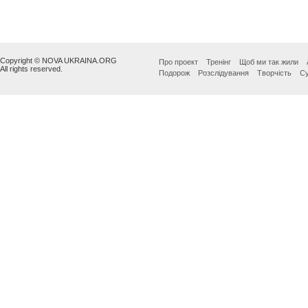
Copyright © NOVA UKRAINA.ORG
Про проект
Тренінг
Щоб ми так жили
All rights reserved.
Подорож
Розслідування
Творчість
Су