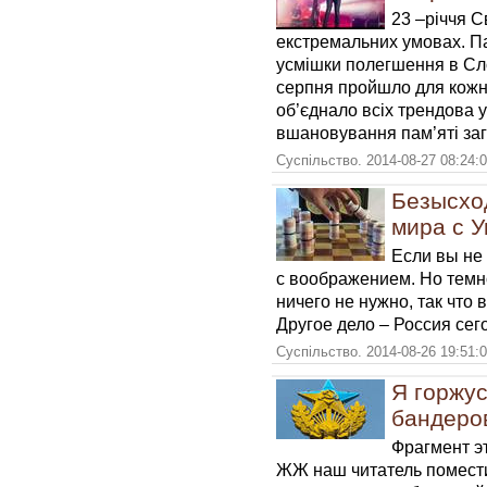
23 –річчя С
екстремальних умовах. Па
усмішки полегшення в Сло
серпня пройшло для кожно
об’єднало всіх трендова у
вшановування пам’яті заги
Суспільство. 2014-08-27 08:24:
Безысход
мира с У
Если вы не 
с воображением. Но темно
ничего не нужно, так что 
Другое дело – Россия сег
Суспільство. 2014-08-26 19:51:
Я горжус
бандеро
Фрагмент э
ЖЖ наш читатель помести