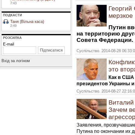
7:43
Георгий 
мерзкое
ПОДКАСТИ
Таня (Вільна каса)
2:49
Путин в
на территорию друг
РОЗСИЛКА
Совета Федерации.
E-mail
Суспільство. 2014-08-28 06:33:
Вхiд за логiном
Конфликт
это втор
Как в США
президентов Украины и
Суспільство. 2014-08-27 22:16:
Виталий 
Зачем ве
агрессо
Заявления, прозвучавши
Путина по окончании их д