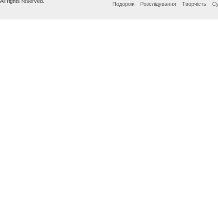
All rights reserved.
Подорож
Розслідування
Творчість
Су