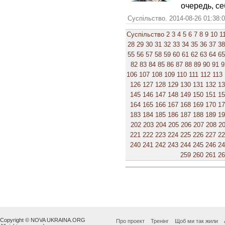
очередь, се
Суспільство. 2014-08-26 01:38:
Суспільство
2
3
4
5
6
7
8
9
10
1
28
29
30
31
32
33
34
35
36
37
38
55
56
57
58
59
60
61
62
63
64
65
82
83
84
85
86
87
88
89
90
91
9
106
107
108
109
110
111
112
113
126
127
128
129
130
131
132
1
145
146
147
148
149
150
151
1
164
165
166
167
168
169
170
1
183
184
185
186
187
188
189
1
202
203
204
205
206
207
208
2
221
222
223
224
225
226
227
2
240
241
242
243
244
245
246
2
259
260
261
2
Copyright © NOVA UKRAINA.ORG
Про проект
Тренінг
Щоб ми так жили