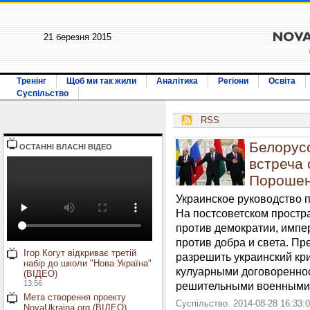
21 березня 2015
Тренінг
Щоб ми так жили
Аналітика
Регіони
Освіта
Суспільство
RSS
Белорус
ОСТАННI ВЛАСНI ВIДЕО
встреча 
Порошен
Украинское руководство п
На постсоветском простр
против демократии, импе
против добра и света. Пр
Ігор Когут відкриває третій
разрешить украинский кр
набір до школи "Нова Україна"
кулуарными договореннос
(ВІДЕО)
13:56
решительными военными 
Мета створення проекту
Суспільство. 2014-08-28 16:33:
NovaUkraina.org (ВІДЕО)