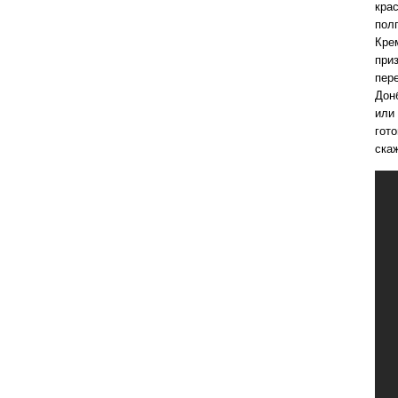
кра
пол
Кре
при
пер
Дон
или
гото
ска