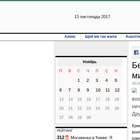
13 листопада 2017
Анонс
Щоб ми так жили
Аналіт
Ноябрь
Б
П
В
С
Ч
П
С
Н
м
1
2
3
4
5
2014
6
7
8
9
10
11
12
воо
13
14
15
16
17
18
19
нич
20
21
22
23
24
25
26
Дру
27
28
29
30
Кре
РЕЙТИНГ
воо
312
Москвичка в Киеве: Я
ком