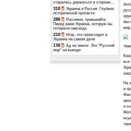
старалась держаться в стороне...
Акт
310
Украина и Россия: Глубина
рус
исторической пропасти
ору
286
Россияне, привыкайте:
бес
Перед вами Украина, которую вы
мир
потеряли навсегда
210
Итак, что происходит в
Украине на самом деле
130
Ад на земле: Это "Русский
Чем
мир" на выезде
Каз
все
Укр
зав
На 
и п
Фак
цен
и с
Мот
осу
таки