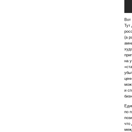
Вот
Тут
рос
(а 
амни
худ
прип
на 
«ст
убы
ценн
мож
и с
бизн
Еди
по 
поз
что 
меж