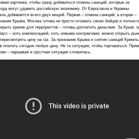
сивая картинка, чтобы сразу добиваться отмены санкций, которые за
года могут удавить российскую экономику. От Евросоюза и Украины
мль добивается всего двух вещей. Первая – отмена санкций, а вторая –
знание Крыма. Москва готова не просто отозвать своих бойцов и полнос
екрыть краник для террористов – готовы доплатить деньгами. За Крым, з
басс – хоть компенсацией, хоть новыми контрактами, можно открыть рын
 пересмотреть цену на газ. За признание Крыма и снятие санкций Кремль
в платить сегодня любую цену. Не та ситуация, чтобы торговаться. Пря
жем – паршивая и грустная ситуация сложилась.