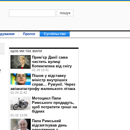
ідування
Пролог
Суспільство
ЩОБ МИ ТАК ЖИЛИ
Прем'єр Данії сама
чистить вулиці
Копенгагена від снігу
е
01-29 13:41
Пішов у відставку
міністр внутрішніх
справ… Румунії. Через
авіакатастрофу маленького літака
01-24 11:42
Мотоцикл Папи
Римського продадуть,
щоб потратити гроші на
бідних
01-15 13:09
Папа Римський
відсвяткував день
народження з