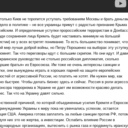
 только Киев не торопится уступать требованиям Москвы и брать деньга
 дело в политике – не все украинцы примут с радостью признание Крыма
сийским. И определенные уступки пророссийским террористам в Донбас
ради сохранения лица Кремль будет настаивать минимум на большой
стии) не у всех встретят понимание. То есть большинство понимает, что
ой мир лучше доброй войны, но Петру Порошенко на выборах эту уступк
омнят. Так что переговоры идут с большим скрипом. Но они идут. И дав
украинское руководство не столько российская дипломатия, сколько
аршие братья» из Евросоюза. Им тоже не очень интересны санкции и
тки, они вынуждены играть в хороших парней на защите европейских
остей от агрессивной России, но платить не хотят. Им нужен мир, как
но быстрее. Чтобы делать бизнес здесь и сейчас. Россия в роли агрессо
понсора терроризма в Украине не дает им возможности красиво делать
ес. Так что на Украину давят сильно.
нственной причиной, по которой объединенные усилия Кремля и Евросо
принуждению Украины к миру пока не увенчались успехом, остается
иция США. Америка готова заплатить за любые санкции против РФ, пото
для них это не жертва, а инвестиции. Ослабить влияние России в
дународных организациях, вытеснить с рынка газа и продвинуть иранск