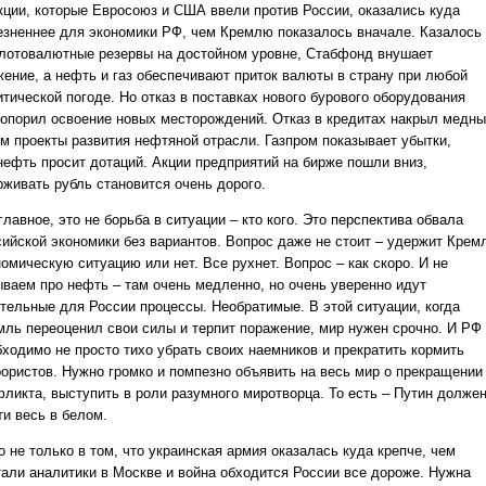
кции, которые Евросоюз и США ввели против России, оказались куда
езненнее для экономики РФ, чем Кремлю показалось вначале. Казалось
олотовалютные резервы на достойном уровне, Стабфонд внушает
жение, а нефть и газ обеспечивают приток валюты в страну при любой
тической погоде. Но отказ в поставках нового бурового оборудования
топорил освоение новых месторождений. Отказ в кредитах накрыл медн
ом проекты развития нефтяной отрасли. Газпром показывает убытки,
нефть просит дотаций. Акции предприятий на бирже пошли вниз,
рживать рубль становится очень дорого.
главное, это не борьба в ситуации – кто кого. Это перспектива обвала
сийской экономики без вариантов. Вопрос даже не стоит – удержит Крем
омическую ситуацию или нет. Все рухнет. Вопрос – как скоро. И не
ываем про нефть – там очень медленно, но очень уверенно идут
ительные для России процессы. Необратимые. В этой ситуации, когда
мль переоценил свои силы и терпит поражение, мир нужен срочно. И РФ
бходимо не просто тихо убрать своих наемников и прекратить кормить
рористов. Нужно громко и помпезно объявить на весь мир о прекращении
фликта, выступить в роли разумного миротворца. То есть – Путин долже
ти весь в белом.
 не только в том, что украинская армия оказалась куда крепче, чем
тали аналитики в Москве и война обходится России все дороже. Нужна