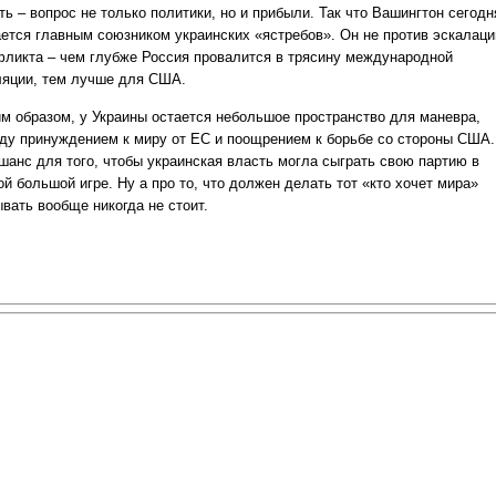
ь – вопрос не только политики, но и прибыли. Так что Вашингтон сегодн
ается главным союзником украинских «ястребов». Он не против эскалаци
фликта – чем глубже Россия провалится в трясину международной
ляции, тем лучше для США.
им образом, у Украины остается небольшое пространство для маневра,
ду принуждением к миру от ЕС и поощрением к борьбе со стороны США.
 шанс для того, чтобы украинская власть могла сыграть свою партию в
й большой игре. Ну а про то, что должен делать тот «кто хочет мира»
вать вообще никогда не стоит.