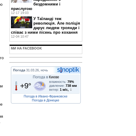
бездомними і
ро
прислугою
12-17 19:03
У Таїланді теж
революція. Але поліція
дарує людям троянди і
співає з ними пісень про кохання
12-04 10:47
МИ НА FACEBOOK
го
Погода
31.03.26, ночь
Погода в
Киеве
влажность:
79%
+9°
давление:
738 мм
ии
ветер:
1 м/с,
Погода в Ивано-Франковске
Погода в Донецке
не
ия
-