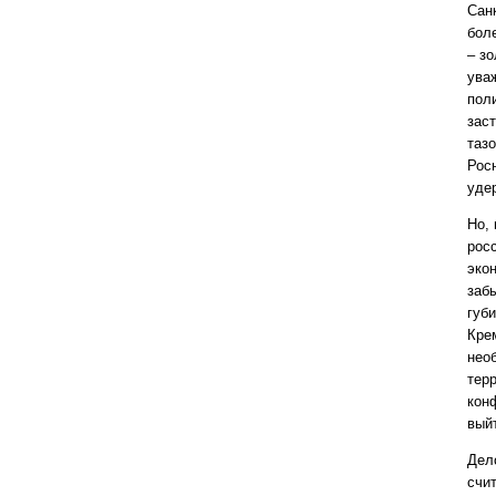
Сан
бол
– з
ува
поли
зас
таз
Рос
уде
Но, 
рос
экон
заб
губ
Кре
нео
тер
кон
вый
Дело
счи