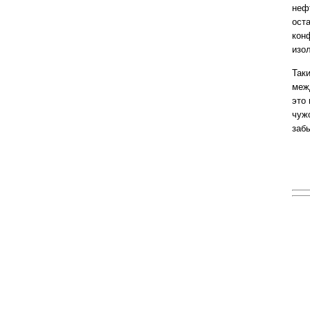
нефт
ост
кон
изо
Так
меж
это
чужо
забы