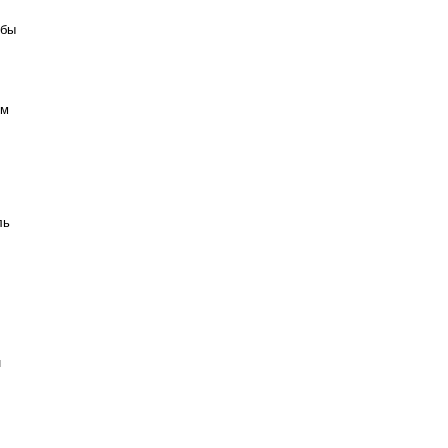
 бы
ым
ль
н