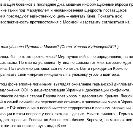
ивизация боевиков в последние дни, мощные информационные вбросы п
ские танки под Мариуполем и необыкновенная щедрость поставщиков
жия преследуют единственную цель – напугать Киев. Показать всю
перспективность противостояния с Москвой и заставить согласиться на
.
 так удивили Путина в Минске? (Фото: Кирилл Кудрявцев/AFP )
алось бы – кто же против мира? Мир лучше войны по определению, на не
 согласны. Но мир на условиях Путина не совсем тот мир, которого ждет
аина. На такой мир соглашаться не хочется. Вот и приходится Кремлю
орачивать свои «мирные инициативы» в упаковку угроз и шантажа.
этом фоне вполне логичными выглядят оживление германской дипломат
редложения ООН о децентрализации Украины и деэскалации конфликта.
тически сегодня старая Европа поет хором с идеологами Кремля. Любой
ой в самой ближайшей перспективе объявить о заключении мира в Украи
нять с РФ обвинения в пособничестве террористам и военном вторжении.
ивация в этом вопросе у всех схожая – деньги. Ничего личного – Герман
ждает агрессию России, но бизнес есть бизнес. Впрочем, на мотивах все
 стоит остановиться чуть подробнее.