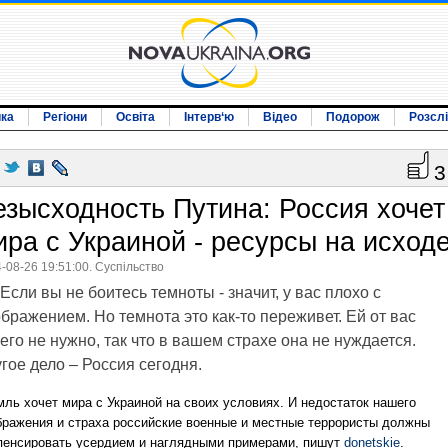
ика
Регіони
Освіта
Інтерв‘ю
Відео
Подорож
Розсл
3
езысходность Путина: Россия хочет
ира с Украиной - ресурсы на исход
-08-26 19:51:00. Суспільство
Если вы не боитесь темноты - значит, у вас плохо с
бражением. Но темнота это как-то переживет. Ей от вас
его не нужно, так что в вашем страхе она не нуждается.
гое дело – Россия сегодня.
мль хочет мира с Украиной на своих условиях. И недостаток нашего
бражения и страха российские военные и местные террористы должны
пенсировать усердием и наглядными примерами, пишут
donetskie
.