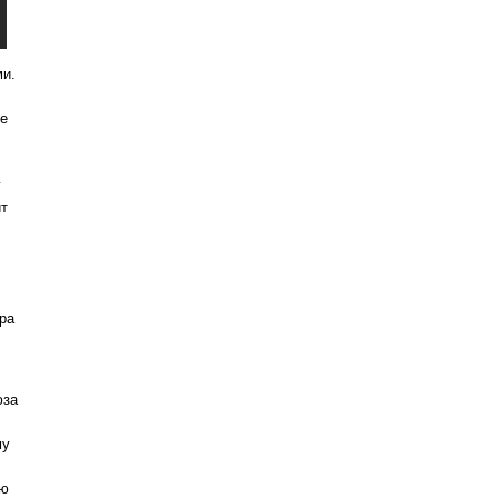
ми.
се
у
ит
ра
юза
му
ую