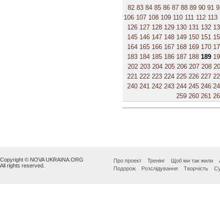
82
83
84
85
86
87
88
89
90
91
9
106
107
108
109
110
111
112
113
126
127
128
129
130
131
132
1
145
146
147
148
149
150
151
1
164
165
166
167
168
169
170
1
183
184
185
186
187
188
189
1
202
203
204
205
206
207
208
2
221
222
223
224
225
226
227
2
240
241
242
243
244
245
246
2
259
260
261
2
Copyright © NOVA UKRAINA.ORG
Про проект
Тренінг
Щоб ми так жили
All rights reserved.
Подорож
Розслідування
Творчість
Су