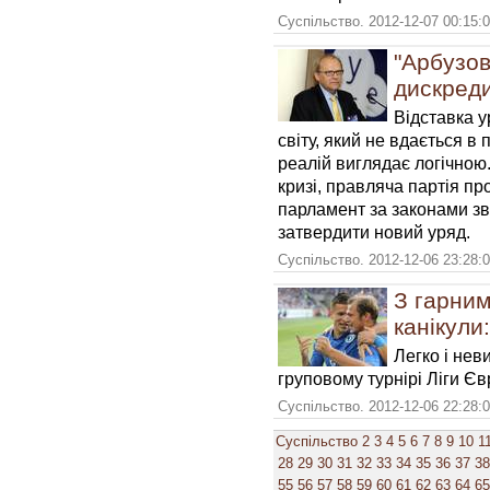
Суспільство. 2012-12-07 00:15:
"Арбузов
дискреди
Відставка 
світу, який не вдається в
реалій виглядає логічною
кризі, правляча партія пр
парламент за законами зви
затвердити новий уряд.
Суспільство. 2012-12-06 23:28:
З гарним
канікули:
Легко і не
груповому турнірі Ліги Єв
Суспільство. 2012-12-06 22:28:
Суспільство
2
3
4
5
6
7
8
9
10
1
28
29
30
31
32
33
34
35
36
37
38
55
56
57
58
59
60
61
62
63
64
65