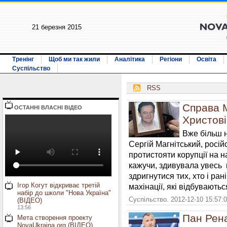
21 березня 2015
Тренінг
Щоб ми так жили
Аналітика
Регіони
Освіта
Суспільство
RSS
Справа М
ОСТАННI ВЛАСНI ВIДЕО
Христові
Вже більш н
Сергій Магнітський, росі
протистояти корупції на н
кажучи, здивувала увесь ц
здригнутися тих, хто і ра
Ігор Когут відкриває третій
махінації, які відбувають
набір до школи "Нова Україна"
Суспільство. 2012-12-10 15:57:
(ВІДЕО)
13:56
Пан Рена
Мета створення проекту
NovaUkraina.org (ВІДЕО)