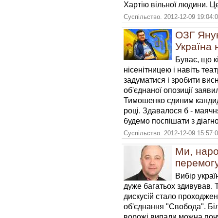
Хартію вільної людини. Це
Суспільство. 2012-12-09 19:04:
ОЗГ Янук
Україна н
Буває, що к
нісенітницею і навіть теа
задуматися і зробити вис
об'єднаної опозиції заяв
Тимошенко єдиним кандид
році. Здавалося б - маячн
будемо поспішати з діагн
Суспільство. 2012-12-09 15:57:
Ми, наро
перемогу
Вибір украї
дуже багатьох здивував. 
дискусій стало проходжен
об'єднання "Свобода". Біл
ворожі випади можна почу