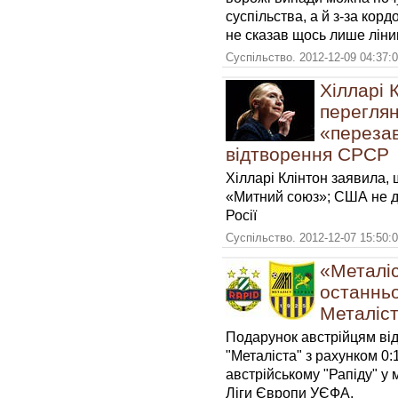
суспільства, а й з-за кор
не сказав щось лише ліни
Суспільство. 2012-12-09 04:37:
Хілларі 
переглян
«перезав
відтворення СРСР
Хілларі Клінтон заявила,
«Митний союз»; США не д
Росії
Суспільство. 2012-12-07 15:50:
«Металіс
останньої
Металіст
Подарунок австрійцям від 
"Металіста" з рахунком 0:1
австрійському "Рапіду" у 
Ліги Європи УЄФА.