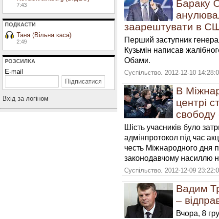
Бараку О
7:43
анулювал
заарештувати в С
ПОДКАСТИ
Таня (Вільна каса)
Перший заступник генера
2:49
Кузьмін написав жалібно
Обами.
РОЗСИЛКА
E-mail
Суспільство. 2012-12-10 14:28:
В Міжна
Вхiд за логiном
центрi с
свободу
Шість учасників було затр
адмінпротокол під час акці
честь Міжнародного дня 
законодавчому насиллю 
Суспільство. 2012-12-09 23:22:
Вадим Тр
– відпра
Вчора, 8 гр