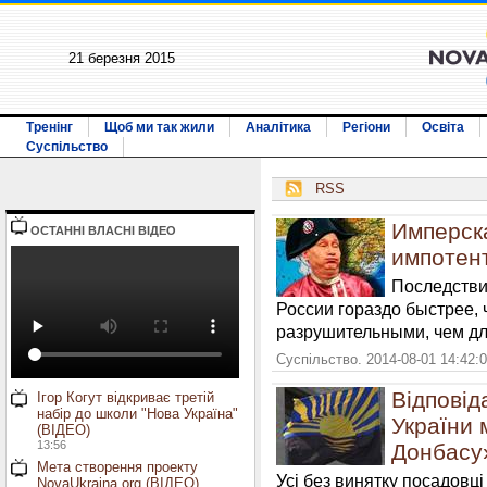
21 березня 2015
Тренінг
Щоб ми так жили
Аналітика
Регіони
Освіта
Суспільство
RSS
Имперск
ОСТАННI ВЛАСНI ВIДЕО
импотен
Последстви
России гораздо быстрее,
разрушительными, чем дл
Суспільство. 2014-08-01 14:42:
Відповід
Ігор Когут відкриває третій
набір до школи "Нова Україна"
України 
(ВІДЕО)
13:56
Донбасу
Мета створення проекту
Усі без винятку посадовц
NovaUkraina.org (ВІДЕО)