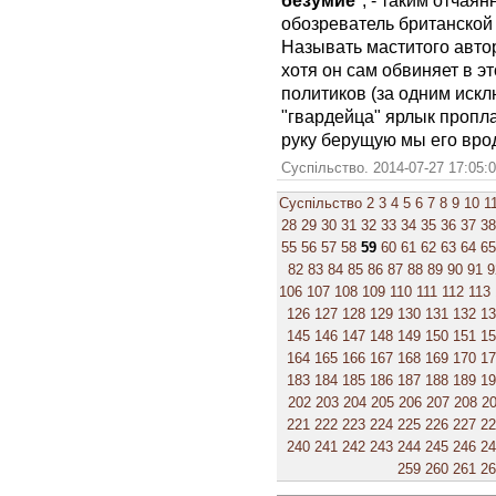
безумие
", - таким отчая
обозреватель британской
Называть маститого авто
хотя он сам обвиняет в э
политиков (за одним искл
"гвардейца" ярлык пропла
руку берущую мы его врод
Суспільство. 2014-07-27 17:05:
Суспільство
2
3
4
5
6
7
8
9
10
1
28
29
30
31
32
33
34
35
36
37
38
55
56
57
58
59
60
61
62
63
64
65
82
83
84
85
86
87
88
89
90
91
9
106
107
108
109
110
111
112
113
126
127
128
129
130
131
132
1
145
146
147
148
149
150
151
1
164
165
166
167
168
169
170
1
183
184
185
186
187
188
189
1
202
203
204
205
206
207
208
2
221
222
223
224
225
226
227
2
240
241
242
243
244
245
246
2
259
260
261
2