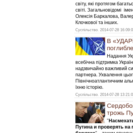
світу, які протягом багать
світі. Загальновідомі ім
Олексія Баркалова, Валер
Клочкової та інших.
Суспільство. 2014-07-28 16:09:
В «УДАРі
поглибле
Надання Ук
всебічна підтримка Україн
надзвичайно важливий сиг
партнера. Ухвалення цьог
Північноатлантичним алья
їхню історію.
Суспільство. 2014-07-28 13:21:
Сердобо
трожь Пу
"
Насмехать
Путина и проверять на 