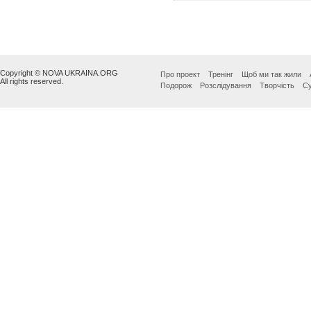
Copyright © NOVA UKRAINA.ORG
Про проект
Тренінг
Щоб ми так жили
All rights reserved.
Подорож
Розслідування
Творчість
Су