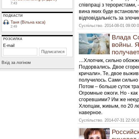
7:43
співпраці з терористами,
вина яких буде встановле
ПОДКАСТИ
відповідальність за злоч
Таня (Вільна каса)
Суспільство. 2014-08-01 09:00:
2:49
Влада С
РОЗСИЛКА
войны. Я
E-mail
получает
…Хлопчик, сильно обожже
Вхiд за логiном
Подорвались. Двое сгорел
кричали». Те, двое выжив
получилось. Сами сильно 
Потом – больше суток тр
Огромные ожоги. Но - как
сгоревшими? Им же некуда
Хлопцам, живым, по 20 ле
наверное.
Суспільство. 2014-07-31 22:06:
Российск