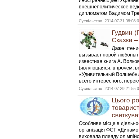
иностранных дел Украины
внешнеполитическое ведо
дипломатом Вадимом Тр
Суспільство. 2014-07-31 08:08:
Гудвин (
Сказка –
Даже чтени
вызывает порой любопытн
известная книга А. Волк
(являющаяся, впрочем, в
«Удивительный Волшебник
всего интересного, пере
Суспільство. 2014-07-29 21:55:
Цього ро
товарис
святкува
Особливе місце в діяльнос
організація ФСТ «Динамо»
виховала плеяду олімпійс