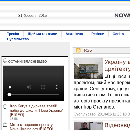
21 березня 2015
Тренінг
Щоб ми так жили
Аналітика
Регіони
Освіта
Суспільство
RSS
Україну 
ОСТАННI ВЛАСНI ВIДЕО
архітект
«В ці часи 
проектом, який має перек
країни. Сенс у тому, що у 
пишатися всім. І є що пок
авторів проекту презентац
Ігор Когут відкриває третій
міст Ігор Степанов.
набір до школи "Нова Україна"
Суспільство. 2014-02-11 23:10:
(ВІДЕО)
13:56
Відеовві
Мета створення проекту
NovaUkraina.org (ВІДЕО)