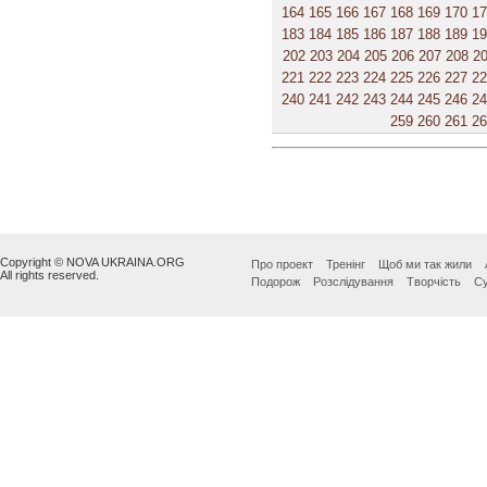
164
165
166
167
168
169
170
1
183
184
185
186
187
188
189
1
202
203
204
205
206
207
208
2
221
222
223
224
225
226
227
2
240
241
242
243
244
245
246
2
259
260
261
2
Copyright © NOVA UKRAINA.ORG
Про проект
Тренінг
Щоб ми так жили
All rights reserved.
Подорож
Розслідування
Творчість
Су