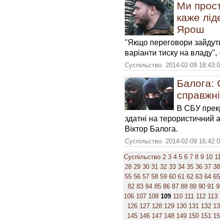
Ми прост
каже лід
Ярош
"Якщо переговори зайдуть 
варіанти тиску на владу",
Суспільство. 2014-02-09 18:43:
Балога: 
справжні
В СБУ прекр
здатні на терористичний ак
Віктор Балога.
Суспільство. 2014-02-09 16:42:
Суспільство
2
3
4
5
6
7
8
9
10
1
28
29
30
31
32
33
34
35
36
37
38
55
56
57
58
59
60
61
62
63
64
65
82
83
84
85
86
87
88
89
90
91
9
106
107
108
109
110
111
112
113
126
127
128
129
130
131
132
1
145
146
147
148
149
150
151
1