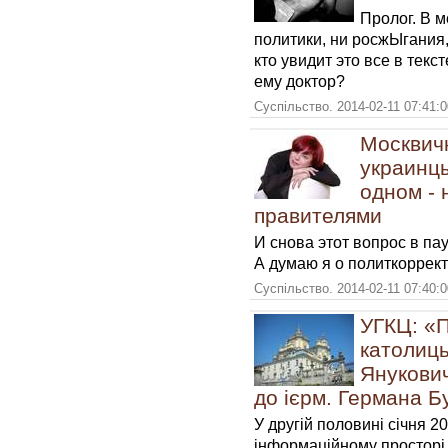
Пролог. В 
политики, ни росжЫгания
кто увидит это все в текст
ему доктор?
Суспільство. 2014-02-11 07:41:
Москвичк
украинцы
одном - 
правителями
И снова этот вопрос в пау
А думаю я о политкорректн
Суспільство. 2014-02-11 07:40:
УГКЦ: «П
католиць
Янукович
до ієрм. Германа Б
У другій половині січня 2
інформаційному просторі