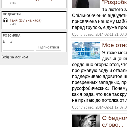
"Розробк
7:43
16 лютого з
ПОДКАСТИ
Спільнобачення відбудетьс
Таня (Вільна каса)
присвячена нашому майбу
2:49
перед групою, є дуже про
Суспільство. 2014-02-11 21:03:
РОЗСИЛКА
E-mail
Мое отн
Я тоже мос
Вхiд за логiном
друзья (оч
сердешно огорчаются, что
про ржавую воду и отвал
поддерживаю ядовитое ши
презренных западных, п
русофобических»! Почему я
как я рада, что все так кр
не прыгаю до потолка от 
Суспільство. 2014-02-11 17:37:
О бедно
слово...