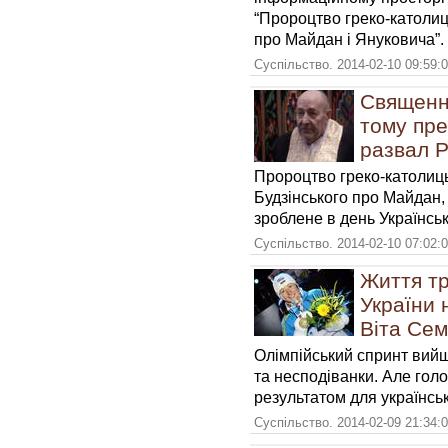
“Пророцтво греко-католи
про Майдан і Януковича”.
Суспільство. 2014-02-10 09:59:
Священни
тому пр
развал 
Пророцтво греко-католиц
Будзінського про Майдан
зроблене в день Українськ
Суспільство. 2014-02-10 07:02:
Життя т
України 
Віта Сем
Олімпійський спринт вийш
та несподіванки. Але гол
результатом для українсь
Суспільство. 2014-02-09 21:34: