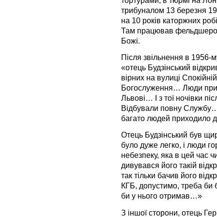
трибуналом 13 березня 19
на 10 років каторжних робіт
Там працював фельдшером
Божі.
Після звільнення в 1956-му
«отець Будзінський відкри
вірних на вулиці Спокійні
Богослуження… Люди приїж
Львові… І з тої ночівки пі
Відбували повну Службу… 
багато людей приходило д
Отець Будзінський був щи
було дуже легко, і люди г
небезпеку, яка в цей час ч
дивувався його такій відк
так тільки бачив його відкр
КГБ, допустимо, треба би б
би у нього отримав…»
З іншої сторони, отець Гер