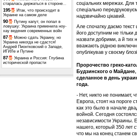
соціальних мережах. Для т
старалась держаться в стороне...
спеціально передруковуєм
195
Итак, что происходит в
Украине на самом деле
надзвичайно цікавий.
90
Путину капут, он попал в
Але спочатку даємо текст 
ловушку: Украина применила ноу-
хау ведения современных войн
його доступним не тільки д
87
Можно сдать Украину, но
назвати добрими, а й тих н
Украина никогда не сдастся!
вважають рідною виключно
Андрей Пионтковский о Западе,
ИГИЛе и Путине
опублікував у своєму блоз
87
Украина и Россия: Глубина
исторической пропасти
Пророчество греко-като
Будзинского о Майдане,
сделанное в день украи
года.
- Нет, никто не понимает, 
Европа, стоят на пороге 
как это было в начале дв
войной. Сегодня состоял
независимости Украины. 
нашего, который 350 лет с
что мы на конец станем с