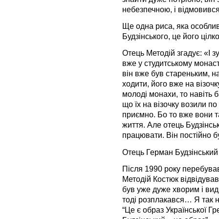
небезпечною, і відмовився
Ще одна риса, яка особли
Будзінського, це його цілк
Отець Методій згадує: «І з
вже у студитському монасти
він вже був стареньким, на
ходити, його вже на візочк
молоді монахи, то навіть б
що їх на візочку возили по
приємно. Бо то вже вони т
життя. Але отець Будзінсь
працювати. Він постійно б
Отець Герман Будзінський
Після 1990 року перебував
Методій Костюк відвідував 
був уже дуже хворим і вид
тоді розплакався… Я так н
“Це є образ Української Г