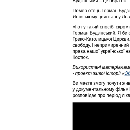
Будзінський – це образ”».
Помер отець Герман Будзі
Янівському цвинтарі у Льв
«І от у такий спосіб, скро
Герман Будзінський. Я би с
Греко-Католицької Церкви,
свободу. І непримиренний 
права нашої української на
Костюк.
Використані матеріалам
- проект живої історії «
Об
Ви маєте змогу почути жив
у документальному фільмі
розповідає про період лікв