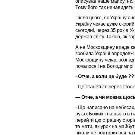
описував наше майбутнє. Ті
Тому його так ненавидять 
Після цього, як Україну оч
Україну чекає дуже скорий
сьогодні, через 35 років У
держав світу. Такою, як за
А на Московщину впаде ка
зробила Україні впродовж 
Московщину чекає розпад
почалося і на Володимирі 
- Отче, а коли це буде ??
- Це станеться через стол
—
Отче, а чи можна щос
- Що написано на небесах,
руках Божих і на нього в н
перейти цю страшну сторінк
та мати, як урок на майбу
ніколи не повторилося на 