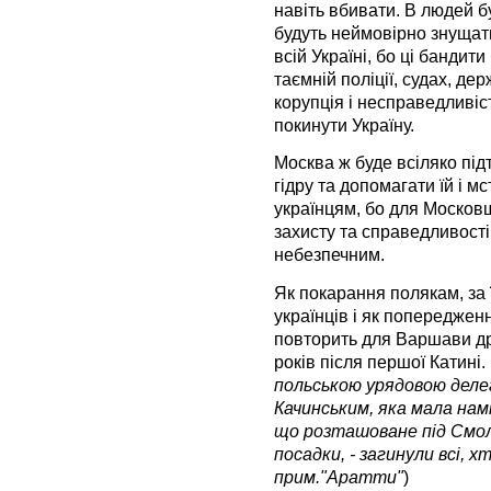
навіть вбивати. В людей б
будуть неймовірно знущати
всій Україні, бо ці бандити 
таємній поліції, судах, д
корупція і несправедливіс
покинути Україну.
Москва ж буде всіляко пі
гідру та допомагати їй і м
українцям, бо для Московщ
захисту та справедливості
небезпечним.
Як покарання полякам, за 
українців і як попереджен
повторить для Варшави др
років після першої Катині. 
польською урядовою деле
Качинським, яка мала нам
що розташоване під Смол
посадки, - загинули всі, 
прим."Аратти"
)