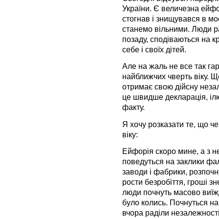
України. Є величезна ейфо
стогнав і знищувався в мо
станемо вільними. Люди ра
позаду, сподіваються на к
себе і своїх дітей.
Але на жаль не все так гар
найближчих чверть віку. Щ
отримає свою дійсну незал
це швидше декларація, ілю
факту.
Я хочу розказати те, що ч
віку:
Ейфорія скоро мине, а з н
поведуться на заклики фа
заводи і фабрики, розпочн
рости безробіття, гроші зн
люди почнуть масово виїжд
було колись. Почнуться на
вчора раділи незалежності