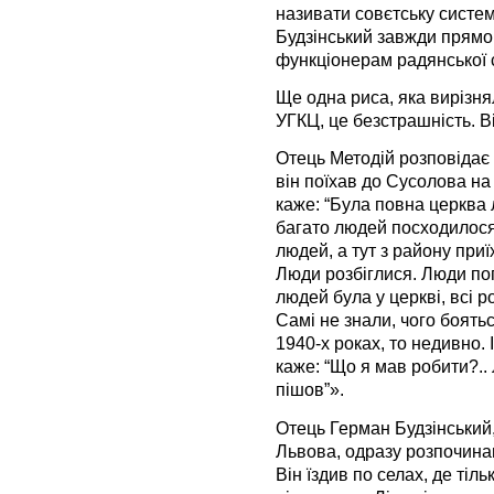
називати совєтську сист
Будзінський завжди прямо 
функціонерам радянської 
Ще одна риса, яка вирізня
УГКЦ, це безстрашність. В
Отець Методій розповідає 
він поїхав до Сусолова на 
каже: “Була повна церква 
багато людей посходилося і
людей, а тут з району приї
Люди розбіглися. Люди поп
людей була у церкві, всі р
Самі не знали, чого боят
1940-х роках, то недивно. 
каже: “Що я мав робити?..
пішов”».
Отець Герман Будзінський,
Львова, одразу розпочина
Він їздив по селах, де тіл