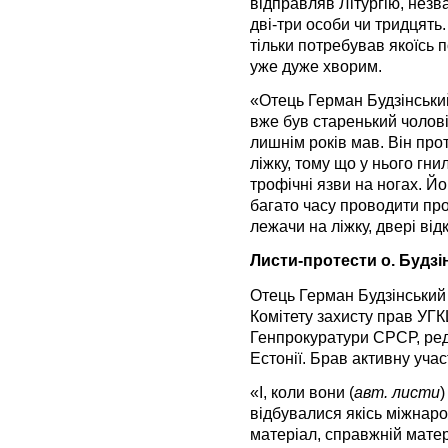
відправляв Літургію, незв
дві-три особи чи тридцять.
тільки потребував якоїсь п
уже дуже хворим.
«Отець Герман Будзінський
вже був старенький чоловік
лишнім років мав. Він пр
ліжку, тому що у нього гни
трофічні язви на ногах. Йо
багато часу проводити про
лежачи на ліжку, двері від
Листи-протести о. Будз
Отець Герман Будзінський 
Комітету захисту прав УГК
Генпрокуратури СРСР, реда
Естонії. Брав активну учас
«І, коли вони (
авт. листи
)
відбувалися якісь міжнарод
матеріал, справжній мате