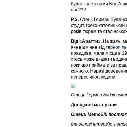
буває, але з нами Бог. А я
нас???
P.S.
Отець Герман Будзінськи
студит, греко-католицький
років тюрем та сталінськи
Від «Аратти»
. На жаль, 
яке відмінне від
тернопіль
правдива, мала місце в 19
хтось може вказати виданн
поки що приймати за прав
кожного. Наразі доведеним
непересічної людини.
Отець Герман Будзінський
Довідкові матеріали
Отець Методій Костюк 
(на основі інтерв’ю з о