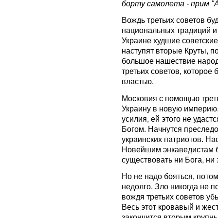
борту самолета - прим 
Вождь третьих советов буд
национальных традиций и 
Украине худшие советски
наступят вторые Круты, п
большое нашествие народа
третьих советов, которое
властью.
Московия с помощью треть
Украину в новую империю. 
усилия, ей этого не удастс
Богом. Начнутся преследо
украинских патриотов. На
Новейшим энкаведистам бу
существовать ни Бога, ни 
Но не надо бояться, потом
недолго. Зло никогда не п
вождя третьих советов убь
Весь этот кровавый и жес
закончится вторым крупн