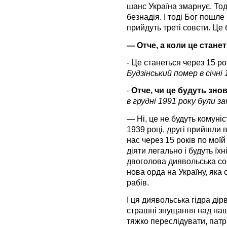
шанс Україна змарнує. Тод
безнадія. І тоді Бог пошле
прийдуть треті совєти. Це
— Отче, а коли це стане
- Це станеться через 15 рок
Будзінський помер в січні
-
Отче, чи це будуть зно
в грудні 1991 року були з
— Ні, це не будуть комуні
1939 році, другі прийшли в
нас через 15 років по моїй
діяти легально і будуть їх
двоголова диявольська со
нова орда на Україну, яка
рабів.
І ця диявольська гідра ді
страшні знущання над на
тяжко переслідувати, патр