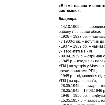
«Він міг називати совє
системою».
Біографія
- 14.10.1905 р. – народив
району Львівської області
- 1926 – 1927 рр. – навчав
- у 1930-х рр. – вступив д
- 1937 – 1939 рр. – навча
університеті в Римі
- 09.04.1939 р. – отримав
- 1945 р. – входив як пере
УГКЦ на зустріч у Москві 
представниками РПЦ
- 1945 р. – відмовився від 
УГКЦ на православ’я;
- 28.05.1945 р. – заарешт
- 28.05.1945 – 13.03.1946
- 1946 – 1956 рр. – відбув
- 15.05.1957 р. – заарешт