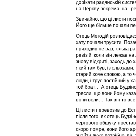
дорікати радянській систе
на Церкву, зокрема, на Г
Звичайно, що ці листи пос
Його ще більше почали пе
Отець Методій розповідає:
хату почали трусити. Позаб
приходив не раз, кілька раз
ревізій, коли він лежав на
знову відкриті, заходь до 
який там був, із сльозами,
старий хоче спокою, а то ч
люди, і трус постійний у ха
той брат… А отець Будзінс
трясли, що вони йому каза
вони вели… Так він то вс
Ці листи перевозив до Есто
після того, як отець Будзі
чергового обшуку, престав
скоро помре, вони його ар
знайти дуже потрібно, він з