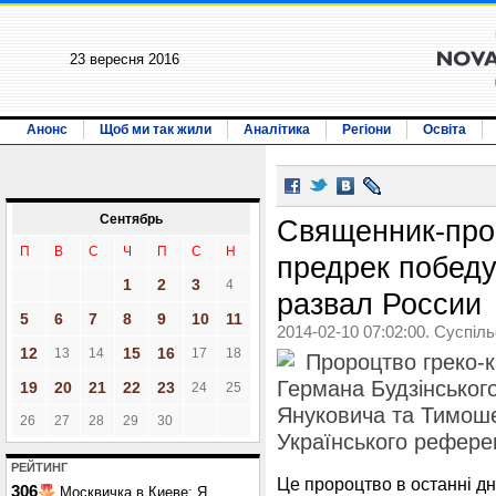
23 вересня 2016
Анонс
Щоб ми так жили
Аналітика
Регіони
Освіта
Сентябрь
Священник-прор
П
В
С
Ч
П
С
Н
предрек побед
1
2
3
4
развал России
5
6
7
8
9
10
11
2014-02-10 07:02:00. Суспіл
12
15
16
13
14
17
18
Пророцтво греко-
Германа Будзінськог
19
20
21
22
23
24
25
Януковича та Тимоше
26
27
28
29
30
Українського референ
РЕЙТИНГ
Це пророцтво в останні дн
306
Москвичка в Киеве: Я