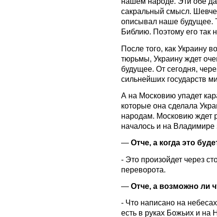
нашем народе. Эти обе д
сакральный смысл. Шевче
описывал наше будущее. Т
Библию. Поэтому его так 
После того, как Украину в
тюрьмы, Украину ждет оче
будущее. От сегодня, чере
сильнейших государств ми
А на Московию упадет кар
которые она сделала Украи
народам. Московию ждет 
началось и на Владимире 
—
Отче, а когда это буд
- Это произойдет через с
переворота.
—
Отче, а возможно ли 
- Что написано на небесах
есть в руках Божьих и на 