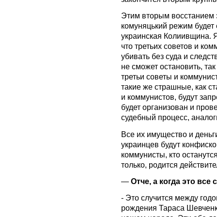
Этим вторым восстанием э
комуняцький режим будет 
украинская Колиивщина. Я
что третьих советов и ком
убивать без суда и следст
не сможет остановить, так
третьи советы и коммунис
такие же страшные, как ст
и коммунистов, будут зап
будет организован и про
судебный процесс, анало
Все их имущество и деньг
украинцев будут конфисков
коммунисты, кто останутс
только, родится действит
—
Отче, а когда это все
- Это случится между го
рождения Тараса Шевченк