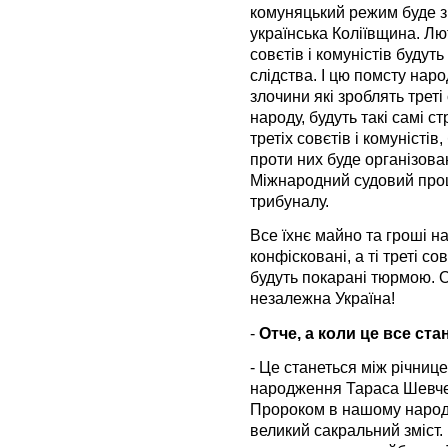
комуняцький режим буде з
українська Коліївщина. Лю
совєтів і комуністів будуть
слідства. І цю помсту нар
злочини які зроблять треті
народу, будуть такі самі ст
третіх совєтів і комуністів
проти них буде організов
Міжнародний судовий про
трибуналу.
Все їхнє майно та гроші на
конфісковані, а ті треті со
будуть покарані тюрмою. О
незалежна Україна!
-
Отче, а коли це все ст
- Це станеться між річниц
народження Тараса Шевче
Пророком в нашому народі
великий сакральний зміст