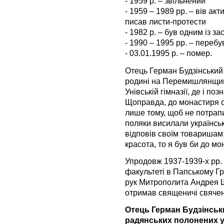
- 1959 р. – звільнений
- 1959 – 1989 рр. – вів ак
писав листи-протести
- 1982 р. – був одним із з
- 1990 – 1995 рр. – перебу
- 03.01.1995 р. – помер.
Отець Герман Будзінський
родині на Перемишлянщині
Унівській гімназії, де і п
Щоправда, до монастиря ст
лише тому, щоб не потрапи
поляки висилали українськ
відповів своїм товаришам:
красота, то я був би до м
Упродовж 1937-1939-х рр.
факультеті в Папському Гр
рук Митрополита Андрея Ш
отримав священичі свяче
Отець Герман Будзінськи
радянських полонених у