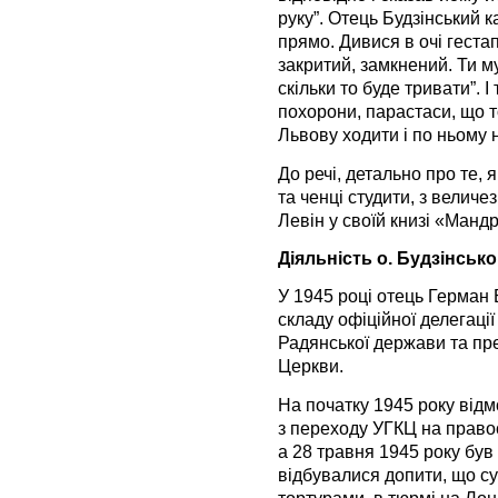
руку”. Отець Будзінський ка
прямо. Дивися в очі гестап
закритий, замкнений. Ти м
скільки то буде тривати”. І
похорони, парастаси, що т
Львову ходити і по ньому 
До речі, детально про те,
та ченці студити, з величе
Левін у своїй книзі «Мандрі
Діяльність о. Будзінсько
У 1945 році отець Герман 
складу офіційної делегації
Радянської держави та пр
Церкви.
На початку 1945 року відмо
з переходу УГКЦ на правос
а 28 травня 1945 року бу
відбувалися допити, що 
тортурами, в тюрмі на Лон