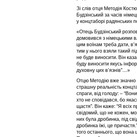
Зі слів отця Методія Кост
Будзінський за часів німец
у концтаборі радянських п
«Отець Будзінський розпо
домовився з німецькими вл
цим воїнам треба дати, в’я
тим у нього взяли такий пі
не буде виносити. Він казав
буду виносити якусь інфор
духовну цих в’язнів”…»
Отцю Методію вже значно п
страшну реальність концта
спраги, від голоду: – “Вони
хто не сповідався, бо яка
щастя”. Він каже: “Я всіх
свідомий, що не кожен, мож
них була дробинка, під сві
дробинка їжі, це причастя.
того останнього, що вона 