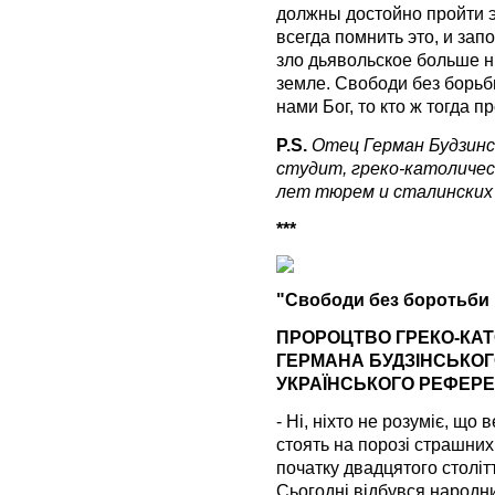
должны достойно пройти э
всегда помнить это, и зап
зло дьявольское больше н
земле. Свободи без борьбы
нами Бог, то кто ж тогда п
P.S.
Отец Герман Будзински
студит, греко-католичес
лет тюрем и сталинских 
***
"Свободи без боротьби н
ПРОРОЦТВО ГРЕКО-КА
ГЕРМАНА БУДЗІНСЬКОГ
УКРАЇНСЬКОГО РЕФЕРЕ
- Ні, ніхто не розуміє, що 
стоять на порозі страшних
початку двадцятого столі
Сьогодні відбувся народн