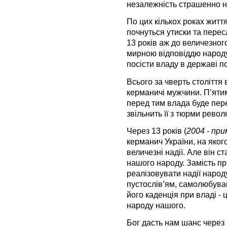
незалежність страшенно нар
По цих кількох роках житт
почнуться утиски та пересл
13 років аж до величезног
мирною відповіддю народу 
посісти владу в державі п
Всього за чверть століття 
керманичі мужчини. П’ятим
перед тим влада буде пер
звільнить її з тюрми револ
Через 13 років (
2004 - пр
керманич України, на якого
величезні надії. Але він 
нашого народу. Замість пр
реалізовувати надії народу
пустослів’ям, самолюбува
його каденція при владі -
народу нашого.
Бог дасть нам шанс через 