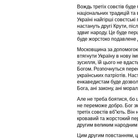
Вождь третіх совєтів буде
національних традицій та
Україні найгірші совєтські
настануть другі Крути, піс
здвиг народу. Це буде пер
буде жорстоко подавлене
Московщина за допомогою 
втягнути Україну в нову імп
зусилля, їй цього не вдаст
Богом. Розпочнуться перес
українських патріотів. Нас
енкаведистам буде дозволе
Бога, ані закону, ані моралі
Але не треба боятися, бо 
не переможе добро. Бог з
третіх совєтів вб”ють. Він 
кровавий та жорстокий пер
другим великим народним
Цим другим повстанням, ц