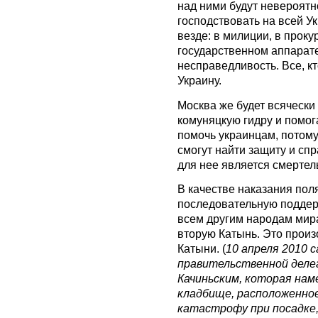
над ними будут невероятн
господствовать на всей Ук
везде: в милиции, в проку
государственном аппарате
несправедливость. Все, кт
Украину.
Москва же будет всячески
комуняцкую гидру и помога
помочь украинцам, потому
смогут найти защиту и сп
для нее является смертел
В качестве наказания поля
последовательную поддер
всем другим народам мир
вторую Катынь. Это произ
Катыни. (
10 апреля 2010 
правительственной делег
Качиньским, которая на
кладбище, расположенно
катастрофу при посадке, 