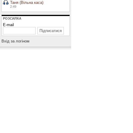
Таня (Вільна каса)
2:49
РОЗСИЛКА
E-mail
Вхiд за логiном