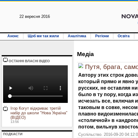
22 вересня 2016
Анонс
Щоб ми так жили
Аналітика
Регіони
Освіта
Медiа
ОСТАННI ВЛАСНI ВIДЕО
Путя, брага, са
Автору этих строк дов
который прямо и явно у
русских, не оставляя н
было в ту пору, когда 
исчезать все, включая 
таковым в совке, несом
Ігор Когут відкриває третій
набір до школи "Нова Україна"
плавно видоизменилась
(ВІДЕО)
«столичной» в «андропо
13:56
потом, вильнув хвостом
ПОДКАСТИ
Суспільство. 2016-09-20 04:12: