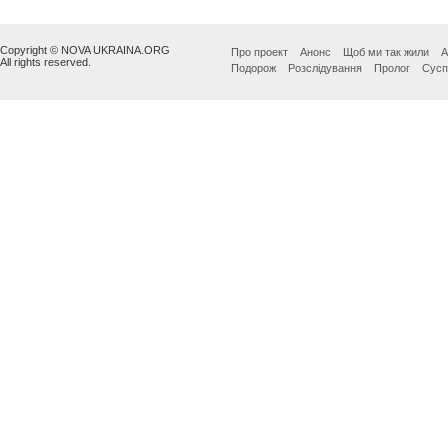
Copyright © NOVA UKRAINA.ORG
Про проект
Анонс
Щоб ми так жили
А
All rights reserved.
Подорож
Розслідування
Пролог
Сусп