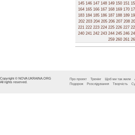
145
146
147
148
149
150
151
1
164
165
166
167
168
169
170
1
183
184
185
186
187
188
189
1
202
203
204
205
206
207
208
2
221
222
223
224
225
226
227
2
240
241
242
243
244
245
246
2
259
260
261
2
Copyright © NOVA UKRAINA.ORG
Про проект
Тренінг
Щоб ми так жили
All rights reserved.
Подорож
Розслідування
Творчість
Су