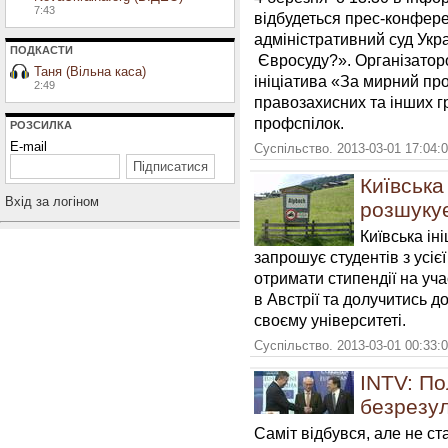
7:43
відбудеться прес-конфер
адміністративний суд Укр
ПОДКАСТИ
Євросуду?». Організатор
Таня (Вільна каса)
ініціатива «За мирний про
2:49
правозахисних та інших г
профспілок.
РОЗСИЛКА
E-mail
Суспільство. 2013-03-01 17:04:
Київська
Вхiд за логiном
розшукує
Київська ін
запрошує студентів з усіє
отримати стипендії на уч
в Австрії та долучитись д
своєму університеті.
Суспільство. 2013-03-01 00:33:
INTV: По
безрезул
С
аміт відбувся, але не с