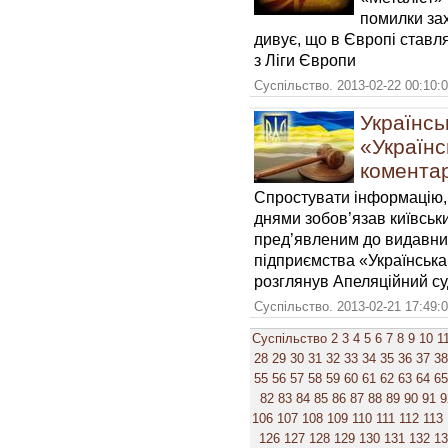
помилки зах
дивує, що в Європі ставля
з Ліги
Європи
Суспільство. 2013-02-22 00:10:
Українсь
«Українс
коментар
Спростувати інформацію, 
днями зобов’язав київськ
пред’явленим до видавни
підприємства «Українська
розглянув Апеляційний су
Суспільство. 2013-02-21 17:49:
Суспільство
2
3
4
5
6
7
8
9
10
1
28
29
30
31
32
33
34
35
36
37
38
55
56
57
58
59
60
61
62
63
64
65
82
83
84
85
86
87
88
89
90
91
9
106
107
108
109
110
111
112
113
126
127
128
129
130
131
132
1