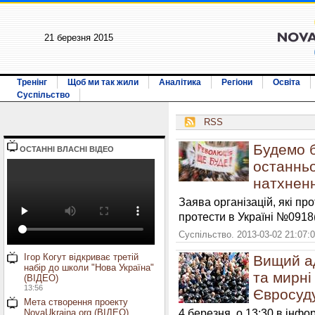
21 березня 2015
Тренінг
Щоб ми так жили
Аналітика
Регіони
Освіта
Суспільство
RSS
Будемо б
ОСТАННI ВЛАСНI ВIДЕО
останньо
натхненн
Заява організацій, які пр
протести в Україні №0918
Суспільство. 2013-03-02 21:07:
Ігор Когут відкриває третій
Вищий ад
набір до школи "Нова Україна"
та мирні
(ВІДЕО)
13:56
Євросуд
Мета створення проекту
4 березня о 13:30 в інфо
NovaUkraina.org (ВІДЕО)