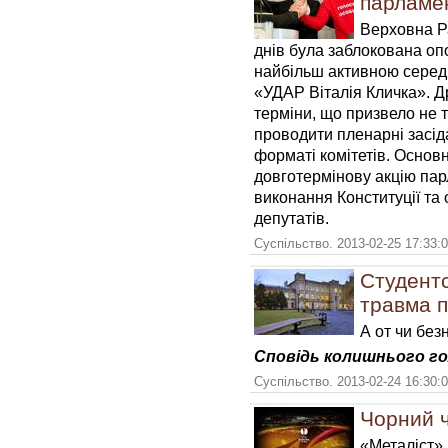
парламе
Верховна Ра
днів була заблокована оп
найбільш активною серед я
«УДАР Віталія Кличка». Др
терміни, що призвело не т
проводити пленарні засід
форматі комітетів. Основ
довготермінову акцію па
виконання Конституції та
депутатів.
Суспільство. 2013-02-25 17:33:
Студентс
травма 
А от чи без
Сповідь колишнього г
Суспільство. 2013-02-24 16:30:
Чорний ч
«Металіст» 