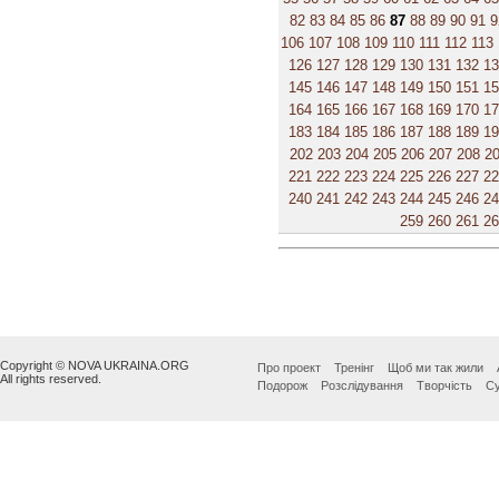
82
83
84
85
86
87
88
89
90
91
9
106
107
108
109
110
111
112
113
126
127
128
129
130
131
132
1
145
146
147
148
149
150
151
1
164
165
166
167
168
169
170
1
183
184
185
186
187
188
189
1
202
203
204
205
206
207
208
2
221
222
223
224
225
226
227
2
240
241
242
243
244
245
246
2
259
260
261
2
Copyright © NOVA UKRAINA.ORG
Про проект
Тренінг
Щоб ми так жили
All rights reserved.
Подорож
Розслідування
Творчість
Су