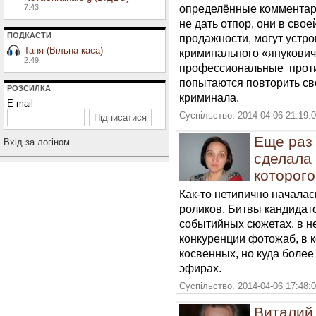
определённые комментари
7:43
не дать отпор, они в свое
ПОДКАСТИ
продажности, могут устр
Таня (Вільна каса)
криминального «янукович
2:49
профессиональные проти
попытаются повторить сво
РОЗСИЛКА
криминала.
E-mail
Суспільство. 2014-04-06 21:19:
Еще раз 
Вхiд за логiном
сделала
которого
Как-то нетипично началас
роликов. Битвы кандидат
событийных сюжетах, в н
конкуренции фотожаб, в к
косвенных, но куда более
эфирах.
Суспільство. 2014-04-06 17:48:
Виталий