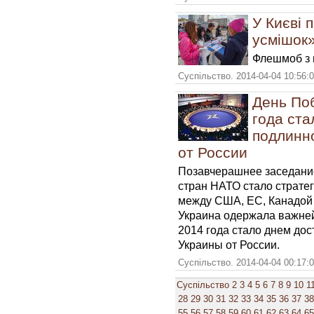
У Києві 
усмішок
Флешмоб з 
Суспільство. 2014-04-04 10:56:
День По
года ст
подлинн
от России
Позавчерашнее заседание
стран НАТО стало страте
между США, ЕС, Канадой с
Украина одержала важней
2014 года стало днем до
Украины от России.
Суспільство. 2014-04-04 00:17:
Суспільство
2
3
4
5
6
7
8
9
10
1
28
29
30
31
32
33
34
35
36
37
38
55
56
57
58
59
60
61
62
63
64
65