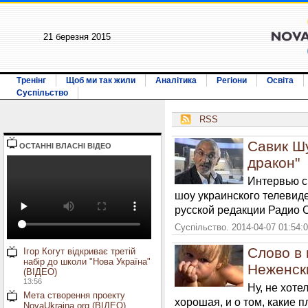
21 березня 2015
Тренінг
Щоб ми так жили
Аналітика
Регіони
Освіта
Суспільство
RSS
Савик Шу
ОСТАННI ВЛАСНI ВIДЕО
дракон"
Интервью с
шоу украинского телевид
русской редакции Радио 
Суспільство. 2014-04-07 01:54:
Слово в 
Ігор Когут відкриває третій
набір до школи "Нова Україна"
Неженск
(ВІДЕО)
13:56
Ну, не хоте
Мета створення проекту
хорошая, и о том, какие 
NovaUkraina.org (ВІДЕО)