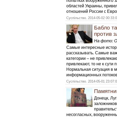
попытках вооруженного з
областей Украины, приве
отношений России с Евр
Суспільство. 2014-05-02 00:33:
Бабло та
против з
На фото: Ой
Самые интересные истори
рассказывать. Самые важ
категории – не привлекаю
привлекают, то не к сути
Нормальная ситуация в м
информационных потоков
Суспільство. 2014-05-01 23:07:
Памятни
Донецк, Лу
заложников,
правительс
несогласных, вооруженны