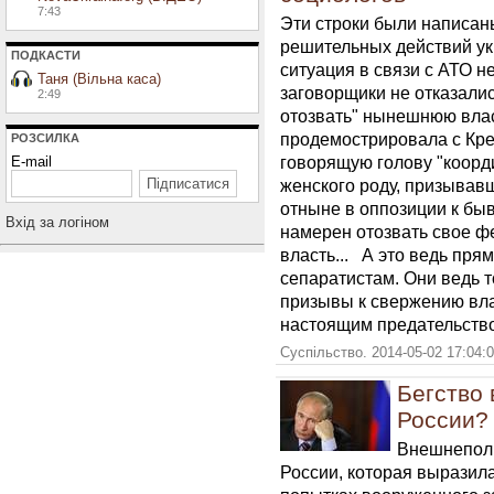
7:43
Эти строки были написан
решительных действий ук
ПОДКАСТИ
ситуация в связи с АТО н
Таня (Вільна каса)
заговорщики не отказалис
2:49
отозвать" нынешнюю влас
продемострировала с Кр
РОЗСИЛКА
говорящую голову "коорд
E-mail
женского роду, призывав
отныне в оппозиции к бы
Вхiд за логiном
намерен отозвать свое ф
власть... А это ведь пр
сепаратистам. Они ведь 
призывы к свержению вл
настоящим предательств
Суспільство. 2014-05-02 17:04:
Бегство 
России?
Внешнеполи
России, которая выразил