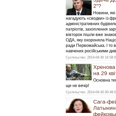
2"?
Новини, які
нагадують «сводки» із фр
адміністративних будівель
патріотів, захоплення зар
вівторок пішли вже знако
ОДА, яку охороняла Націон
ради Первомайська. І то в
навчених російськими ди
Суспільство. 2014-04-30 16:58:
Хренова 
на 29 кв
Основна тем
ще не вечір!
Суспільство. 2014-04-30 00:48:
Сага-фе
Латынин
фейковых