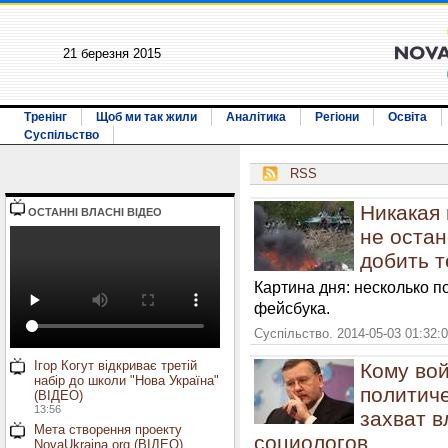
21 березня 2015
Тренінг
Щоб ми так жили
Аналітика
Регіони
Освіта
Суспільство
RSS
Никакая
ОСТАННI ВЛАСНI ВIДЕО
не оста
добить 
Картина дня: несколько п
фейсбука.
Суспільство. 2014-05-03 01:32:
Ігор Когут відкриває третій
Кому вой
набір до школи "Нова Україна"
политиче
(ВІДЕО)
13:56
захват в
Мета створення проекту
социологов
NovaUkraina.org (ВІДЕО)