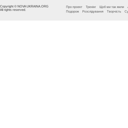
Copyright © NOVA UKRAINA.ORG
Про проект
Тренінг
Щоб ми так жили
All rights reserved.
Подорож
Розслідування
Творчість
Су