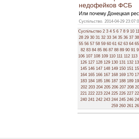
недофейков ФСБ
Или почему Донецкая рес
Суспільство. 2014-04-29 23:07:
Суспільство
2
3
4
5
6
7
8
9
10
1
28
29
30
31
32
33
34
35
36
37
38
55
56
57
58
59
60
61
62
63
64
65
82
83
84
85
86
87
88
89
90
91
9
106
107
108
109
110
111
112
113
126
127
128
129
130
131
132
1
145
146
147
148
149
150
151
1
164
165
166
167
168
169
170
1
183
184
185
186
187
188
189
1
202
203
204
205
206
207
208
2
221
222
223
224
225
226
227
2
240
241
242
243
244
245
246
2
259
260
261
2