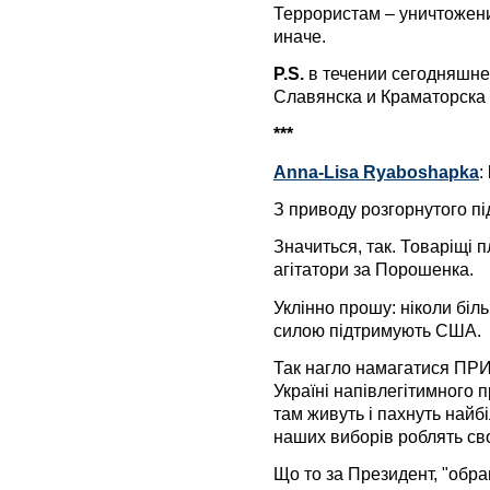
Террористам – уничтожени
иначе.
P.S.
в течении сегодняшне
Славянска и Краматорска 
***
Anna-Lisa Ryaboshapka
:
З приводу розгорнутого пі
Значиться, так. Товаріщі п
агітатори за Порошенка.
Уклінно прошу: ніколи біл
силою підтримують США.
Так нагло намагатися ПР
Україні напівлегітимного 
там живуть і пахнуть найб
наших виборів роблять св
Що то за Президент, "обра