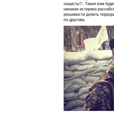
нацисты?.. Такая вам будет
никакая истерика российс
решимости добить терро
по другому.