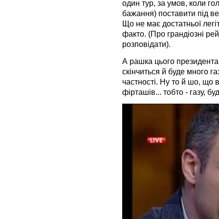
один тур, за умов, коли го
бажання) поставити під ве
Що не має достатньої легіт
факто. (Про грандіозні рей
розповідати).
А рашка цього президента 
скінчиться й буде много газ
частності. Ну то й шо, що 
фірташів... тобто - газу, бу