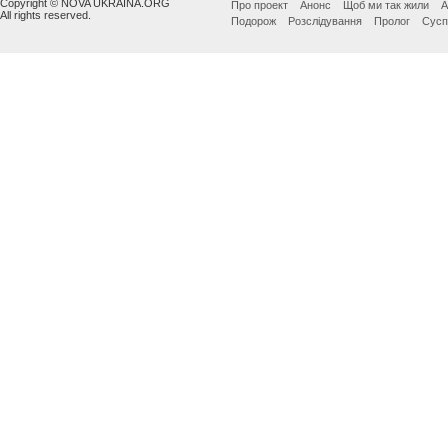
Copyright © NOVA UKRAINA.ORG
Про проект
Анонс
Щоб ми так жили
А
All rights reserved.
Подорож
Розслідування
Пролог
Сусп