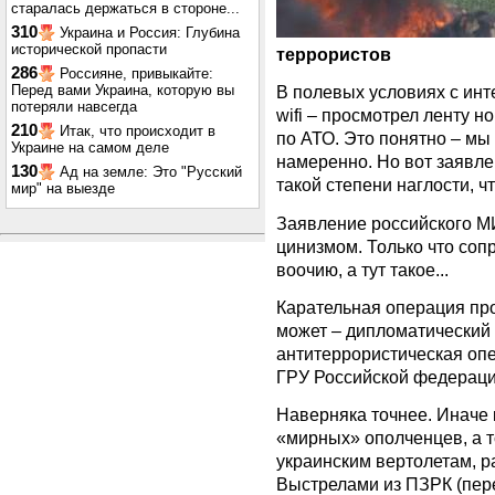
старалась держаться в стороне...
310
Украина и Россия: Глубина
исторической пропасти
террористов
286
Россияне, привыкайте:
Перед вами Украина, которую вы
В полевых условиях с инт
потеряли навсегда
wifi – просмотрел ленту н
210
Итак, что происходит в
по АТО. Это понятно – м
Украине на самом деле
намеренно. Но вот заявлен
130
Ад на земле: Это "Русский
такой степени наглости, чт
мир" на выезде
Заявление российского М
цинизмом. Только что соп
воочию, а тут такое...
Карательная операция про
может – дипломатический 
антитеррористическая оп
ГРУ Российской федерации
Наверняка точнее. Иначе 
«мирных» ополченцев, а 
украинским вертолетам, 
Выстрелами из ПЗРК (пер