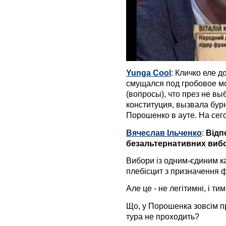
Yunga Cool
: Кличко еле 
смущался под гробовое мо
(вопросы), что през не вы
конституция, вызвала бу
Порошенко в ауте. На сего
Вячеслав Ільченко
:
Відп
безальтернативних вибор
Вибори із одним-єдиним к
плебісцит з призначення фю
Але це - не легітимні, і т
Що, у Порошенка зовсім 
тура не проходить?