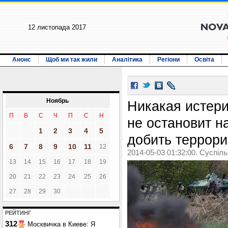
12 листопада 2017
Анонс
Щоб ми так жили
Аналітика
Регіони
Освіта
Ноябрь
Никакая истер
П
В
С
Ч
П
С
Н
не остановит 
1
2
3
4
5
добить террори
6
7
8
9
10
11
12
2014-05-03 01:32:00. Суспіл
13
14
15
16
17
18
19
20
21
22
23
24
25
26
27
28
29
30
РЕЙТИНГ
312
Москвичка в Киеве: Я