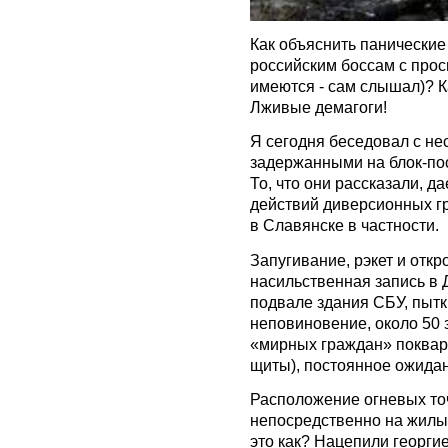
Как объяснить панические
российским боссам с про
имеются - сам слышал)? К
Лживые демагоги!
Я сегодня беседовал с не
задержанными на блок-пос
То, что они рассказали, 
действий диверсионных гр
в Славянске в частности.
Запугивание, рэкет и отк
насильственная запись в 
подвале здания СБУ, пыт
неповиновение, около 50 
«мирных граждан» поквар
щиты), постоянное ожидани
Расположение огневых то
непосредственно на жилы
это как? Нацепили георгие