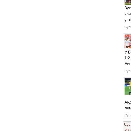
Зус
хви
у в
Сусп
У В
1:2
Нин
Сусп
Анд
лег
Сусп
Сус
28