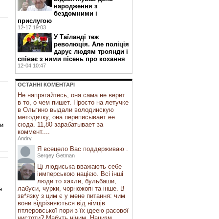
народження з
бездомними і
прислугою
12-17 19:03
У Таїланді теж
революція. Але поліція
дарує людям троянди і
співає з ними пісень про кохання
12-04 10:47
ОСТАННI КОМЕНТАРI
Не напрягайтесь, она сама не верит
в то, о чем пишет. Просто на летучке
в Ольгино выдали володинскую
методичку, она переписывает ее
сюда. 11,80 зарабатывает за
ли
коммент....
Andry
Я всецело Вас поддерживаю .
Sergey Getman
Ці людиська вважають себе
іимперською нацією. Всі інші
люди то хахли, бульбаши,
лабуси, чурки, чорножопі та інше. В
е
зв*язку з цим є у мене питання: чим
вони відрізняються від німців
гітлеровської пори з їх ідеею расової
чистоти? Мабуть нічим. Нацизм ...