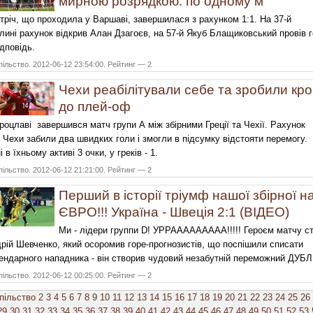
мирною розрядкою: по одному м
тріч, що проходила у Варшаві, завершилася з рахунком 1:1. На 37-й
лині рахунок відкрив Алан Дзагоєв, на 57-й Якуб Блащиковський провів 
ідповідь.
ільство. 2012-06-12 23:54:00. Рейтинг — 2
Чехи реабілітували себе та зробили кро
до плей-оф
роцлаві завершився матч групи А між збірними Греції та Чехії. Рахунок
. Чехи забили два швидких голи і змогли в підсумку відстояти перемогу.
і в їхньому активі 3 очки, у греків - 1.
ільство. 2012-06-12 21:21:00. Рейтинг — 2
Перший в історії тріумф нашої збірної н
ЄВРО!!! Україна - Швеція 2:1 (ВІДЕО)
Ми - лідери группи D! УРРААААААААА!!!!! Героєм матчу с
рій Шевченко, який осоромив горе-прогнозистів, що поспішили списати
ендарного нападника - він створив чудовий незабутній переможний ДУБЛ
ільство. 2012-06-12 00:25:00. Рейтинг — 2
пільство
2
3
4
5
6
7
8
9
10
11
12
13
14
15
16
17
18
19
20
21
22
23
24
25
26
29
30
31
32
33
34
35
36
37
38
39
40
41
42
43
44
45
46
47
48
49
50
51
52
53