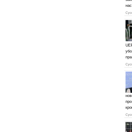
нас
Сусп
UEF
убо
пра
Сусп
нов
про
кро
Сусп