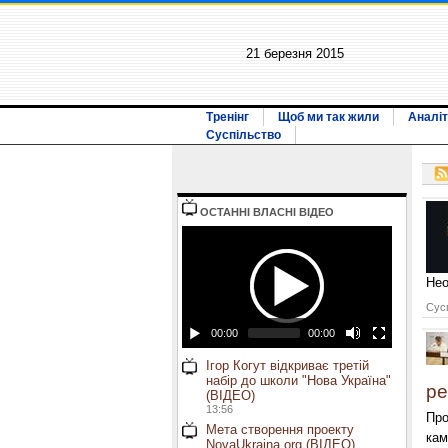
21 березня 2015
Тренінг
Щоб ми так жили
Аналіт
Суспільство
ОСТАННI ВЛАСНI ВIДЕО
Нео
Сусп
00:00
00:00
Ігор Когут відкриває третій
набір до школи "Нова Україна"
ре
(ВІДЕО)
13:56
Про
Мета створення проекту
кам
NovaUkraina.org (ВІДЕО)