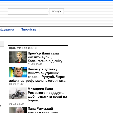
лідування
Творчість
ЩОБ МИ ТАК ЖИЛИ
Прем'єр Данії сама
чистить вулиці
Копенгагена від снігу
01-29 13:41
Пішов у відставку
міністр внутрішніх
справ… Румунії. Через
авіакатастрофу маленького літака
01-24 11:42
Мотоцикл Папи
–
Римського продадуть,
щоб потратити гроші на
бідних
01-15 13:09
а
Папа Римський
відсвяткував день