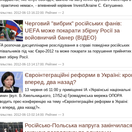
 практично немає», - впевнений керівник InvestUkraine С. Євтушенко.
ільство. 2012-06-13 16:22:00. Рейтинг — 2
Черговий "вибрик" російських фанів:
UEFA може покарати збірну Росії за
войовничий банер (ВІДЕО)
A розпочав дисциплінарне розслідування в справі поведінки російських
лівальників під час Євро-2012 та може покарати за порушення прийнятих
вил збірну Росії.
ільство. 2012-06-13 14:17:00. Рейтинг — 3
Євроінтеграційні реформи в Україні: кро
вперед, два назад?
13 червня об 11:00 у приміщенні ІА «Українські національні
ини» (вул. Б.Хмельницького, 17/52-а) Громадянська мережа ОПОРА
водить прес-конференцію на тему «Євроінтеграційні реформи в Україні:
к вперед, два назад?».
ільство. 2012-06-13 02:14:00. Рейтинг — 3
Російсько-Польська напруга закінчилас