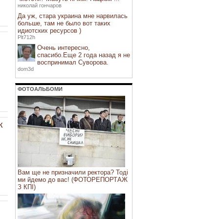
николай гончаров
Да уж, стара украина мне нарвилась
больше, там не было вот таких
идиотских ресурсов )
Plt712h
Очень интересно,
спасибо.Еще 2 года назад я не
воспринимал Суворова.
dom3d
ФОТОАЛЬБОМИ
к
Вам ще не призначили ректора? Тоді
ми йдемо до вас! (ФОТОРЕПОРТАЖ
З КПІ)
я