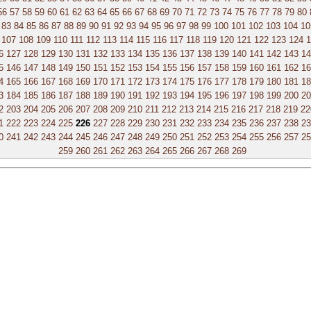
56
57
58
59
60
61
62
63
64
65
66
67
68
69
70
71
72
73
74
75
76
77
78
79
80
83
84
85
86
87
88
89
90
91
92
93
94
95
96
97
98
99
100
101
102
103
104
10
107
108
109
110
111
112
113
114
115
116
117
118
119
120
121
122
123
124
1
6
127
128
129
130
131
132
133
134
135
136
137
138
139
140
141
142
143
14
5
146
147
148
149
150
151
152
153
154
155
156
157
158
159
160
161
162
16
4
165
166
167
168
169
170
171
172
173
174
175
176
177
178
179
180
181
18
3
184
185
186
187
188
189
190
191
192
193
194
195
196
197
198
199
200
20
2
203
204
205
206
207
208
209
210
211
212
213
214
215
216
217
218
219
22
1
222
223
224
225
226
227
228
229
230
231
232
233
234
235
236
237
238
23
0
241
242
243
244
245
246
247
248
249
250
251
252
253
254
255
256
257
25
259
260
261
262
263
264
265
266
267
268
269