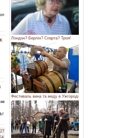
гол
Лондон? Берлін? Спарта? Троя!
к
а
Фестиваль вина та меду в Ужгороді
тав
Ь!
27
54