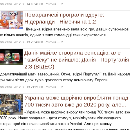
ільство. 2012-06-14 16:41:00. Рейтинг — 2
Помаранчеві програли вдруге:
Нідерланди - Німеччина 1:2
Німецька збірна впевнено вела всю гру, давши суперникові
е кілька шансів, одним з яких голландці таки скористалися.
ільство. 2012-06-13 23:40:00. Рейтинг — 2
Данія майже створила сенсацію, але
"камбеку" не вийшло: Данія - Португалія
2:3 (ВІДЕО)
драматичніший матч завершений. Отже, збірні Португалії та Данії набра
три очки після двох турів групового етапу чемпіонату Європи.
ільство. 2012-06-13 21:21:00. Рейтинг — 2
Україна може щорічно виробляти понад
700 тисяч авто вже до 2020 року, але...
«Україна може щорічно виробляти понад 700 тисяч авто вж
2020 року. Наше завдання - дати стимул, мобілізувати міжнародного
естора, щоб він почав виробляти авто в Україні. Але при такому
онодавстві, яке існує сьогодні, шансів на залучення крупного інвестора в