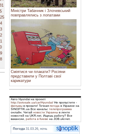
81
Міністри Табачник і Злочевський
5
повправлялись з лопатами
25
4
3
2
1
0
9
8
Сміятися чи плакати? Росіяни
представили у Полтаві свої
карикатури
Авто Hyundai на проекті
http://avtosale.ua/car/Hyundai/
Не пропустите -
фильмы
в прокате! Точная
погода
в Украине на
SINOPTIK.ua Все каналы:
телепрограмма
онлайн. Читай
новости Украины
в ленте
новостей на UKR.net. Ищешь работу? Все
вакансии,
работа в Киеве
на JOB.ukr.net.
Погода
31.03.26, ночь