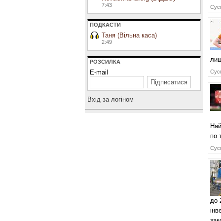
7:43
Сусп
ПОДКАСТИ
Таня (Вільна каса)
2:49
лиш
РОЗСИЛКА
E-mail
Сусп
Вхiд за логiном
Най
по 
Сусп
до 
інв
зак