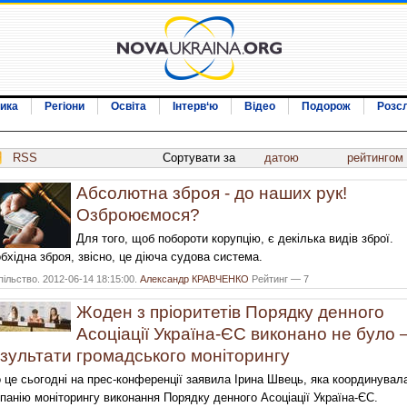
ика
Регіони
Освіта
Інтерв‘ю
Відео
Подорож
Розс
RSS
Сортувати за
датою
рейтингом
Абсолютна зброя - до наших рук!
Озброюємося?
Для того, щоб побороти корупцію, є декілька видів зброї.
бхідна зброя, звісно, це діюча судова система.
ільство. 2012-06-14 18:15:00.
Александр КРАВЧЕНКО
Рейтинг — 7
Жоден з пріоритетів Порядку денного
Асоціації Україна-ЄС виконано не було 
зультати громадського моніторингу
 це сьогодні на прес-конференції заявила Ірина Швець, яка координувал
панію моніторингу виконання Порядку денного Асоціації Україна-ЄС.