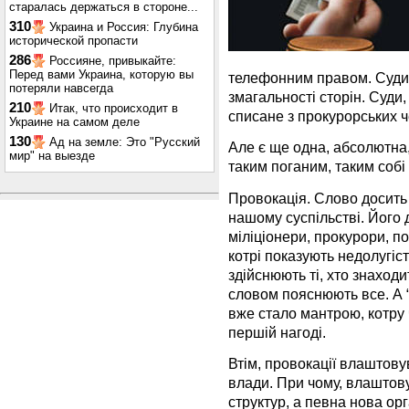
старалась держаться в стороне...
310
Украина и Россия: Глубина
исторической пропасти
286
Россияне, привыкайте:
Перед вами Украина, которую вы
телефонним правом. Суди, 
потеряли навсегда
змагальності сторін. Суди,
210
Итак, что происходит в
списане з прокурорських ч
Украине на самом деле
130
Ад на земле: Это "Русский
Але є ще одна, абсолютна,
мир" на выезде
таким поганим, таким собі 
Провокація. Слово досить 
нашому суспільстві. Його
міліціонери, прокурори, п
котрі показують недолугіст
здійснюють ті, хто знаходи
словом пояснюють все. А “
вже стало мантрою, котру ч
першій нагоді.
Втім, провокації влаштову
влади. При чому, влаштову
структур, а певна нова орг