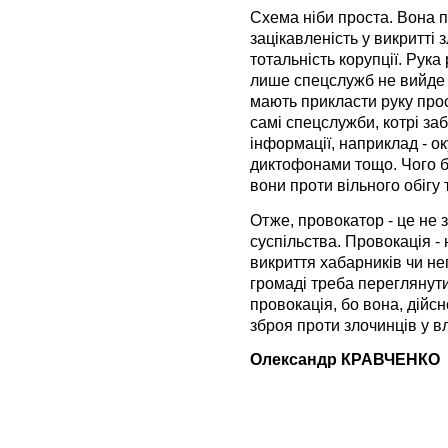
Схема ніби проста. Вона п
зацікавленість у викритті 
тотальність корупції. Рука 
лише спецслужб не вийде в
мають прикласти руку прост
самі спецслужби, котрі за
інформації, наприклад - о
диктофонами тощо. Чого б
вони проти вільного обігу 
Отже, провокатор - це не з
суспільства. Провокація -
викриття хабарників чи не
громаді треба переглянути
провокація, бо вона, дійс
зброя проти злочинців у вл
Олександр КРАВЧЕНКО