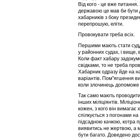
Від кого - це вже питання
державою це мав би бути до
хабарників з боку президен
перепрошую, еліти.
Провокувати треба всіх.
Першими мають стати судд
у районних судах, і вище, в
Коли факт хабару задокуме
свідками, то не треба пров
Хабарник одразу йде на нар
варіантів. Пом”ягшення ви
коли злочинець допоможе 
Так само мають проводити
інших міліціянтів. Міліці
кожен, з кого він вимагає 
спілкується з погонами н
підсадною качкою, котра 
виявитись не жертвою, а 
бути багато. Доведено дос