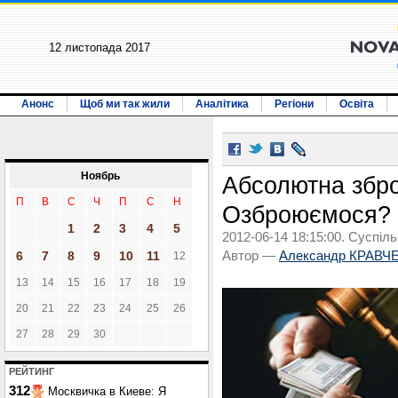
12 листопада 2017
Анонс
Щоб ми так жили
Аналітика
Регіони
Освіта
Ноябрь
Абсолютна збро
П
В
С
Ч
П
С
Н
Озброюємося?
1
2
3
4
5
2012-06-14 18:15:00. Суспіль
6
7
8
9
10
11
Автор —
Александр КРАВЧ
12
13
14
15
16
17
18
19
20
21
22
23
24
25
26
27
28
29
30
РЕЙТИНГ
312
Москвичка в Киеве: Я