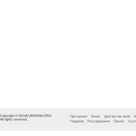
Copyright © NOVA UKRAINA.ORG
Про проект
Анонс
Щоб ми так жили
А
All rights reserved.
Подорож
Розслідування
Пролог
Сусп