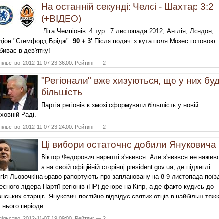
На останній секунді: Челсі - Шахтар 3:2
(+ВІДЕО)
Ліга Чемпіонів. 4 тур. 7 листопада 2012, Англія, Лондон,
діон "Стемфорд Брідж".
90 + 3'
Після подачі з кута поля Мозес головою
биває в дев'ятку!
ільство. 2012-11-07 23:36:00. Рейтинг — 2
"Регіонали" вже хизуються, що у них бу
більшість
Партія регіонів в змозі сформувати більшість у новій
ховній Раді.
ільство. 2012-11-07 23:24:00. Рейтинг — 2
Ці вибори остаточно добили Януковича
Віктор Федорович нарешті з'явився. Але з'явився не наживо
а на своїй офіційній сторінці president.gov.ua, де підлеглі
гія Льовочкіна браво рапортують про заплановану на 8-9 листопада поїз
есного лідера Партії регіонів (ПР) де-юре на Кіпр, а де-факто кудись до
нських старців. Янукович постійно відвідує святих отців в найбільш тяжк
 нього періоди.
ільство. 2012-11-07 19:09:00. Рейтинг — 2