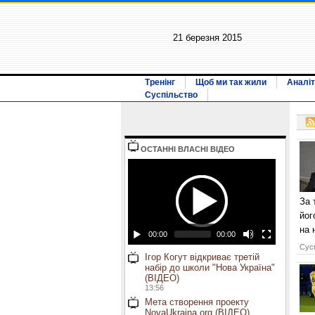
21 березня 2015
Тренінг
Щоб ми так жили
Аналіт
Суспільство
ОСТАННI ВЛАСНI ВIДЕО
За 
йог
на 
00:00
00:00
Сусп
Ігор Когут відкриває третій
набір до школи "Нова Україна"
(ВІДЕО)
13:56
Мета створення проекту
NovaUkraina.org (ВІДЕО)