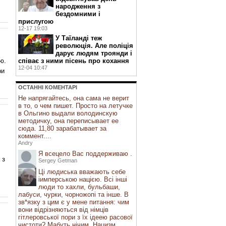
народження з
бездомними і
прислугою
12-17 19:03
У Таїланді теж
революція. Але поліція
дарує людям троянди і
ю.
співає з ними пісень про кохання
12-04 10:47
ри
ОСТАННI КОМЕНТАРI
Не напрягайтесь, она сама не верит
в то, о чем пишет. Просто на летучке
в Ольгино выдали володинскую
методичку, она переписывает ее
сюда. 11,80 зарабатывает за
коммент....
Andry
Я всецело Вас поддерживаю .
 з
Sergey Getman
Ці людиська вважають себе
іимперською нацією. Всі інші
люди то хахли, бульбаши,
лабуси, чурки, чорножопі та інше. В
зв*язку з цим є у мене питання: чим
вони відрізняються від німців
гітлеровської пори з їх ідеею расової
чистоти? Мабуть нічим. Нацизм ...