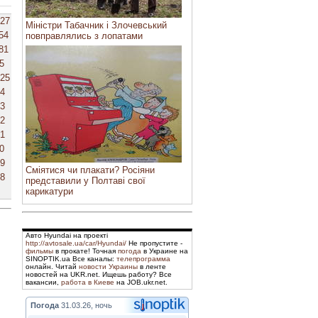
27
Міністри Табачник і Злочевський
54
повправлялись з лопатами
81
5
25
4
3
2
1
0
9
Сміятися чи плакати? Росіяни
8
представили у Полтаві свої
карикатури
Авто Hyundai на проекті
http://avtosale.ua/car/Hyundai/
Не пропустите -
фильмы
в прокате! Точная
погода
в Украине на
SINOPTIK.ua Все каналы:
телепрограмма
онлайн. Читай
новости Украины
в ленте
новостей на UKR.net. Ищешь работу? Все
вакансии,
работа в Киеве
на JOB.ukr.net.
Погода
31.03.26, ночь