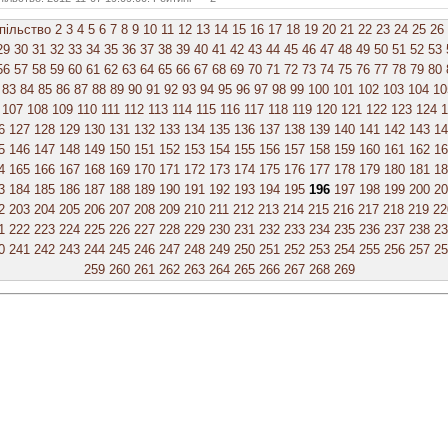
пільство
2
3
4
5
6
7
8
9
10
11
12
13
14
15
16
17
18
19
20
21
22
23
24
25
26
29
30
31
32
33
34
35
36
37
38
39
40
41
42
43
44
45
46
47
48
49
50
51
52
53
56
57
58
59
60
61
62
63
64
65
66
67
68
69
70
71
72
73
74
75
76
77
78
79
80
83
84
85
86
87
88
89
90
91
92
93
94
95
96
97
98
99
100
101
102
103
104
10
107
108
109
110
111
112
113
114
115
116
117
118
119
120
121
122
123
124
1
6
127
128
129
130
131
132
133
134
135
136
137
138
139
140
141
142
143
14
5
146
147
148
149
150
151
152
153
154
155
156
157
158
159
160
161
162
16
4
165
166
167
168
169
170
171
172
173
174
175
176
177
178
179
180
181
18
3
184
185
186
187
188
189
190
191
192
193
194
195
196
197
198
199
200
20
2
203
204
205
206
207
208
209
210
211
212
213
214
215
216
217
218
219
22
1
222
223
224
225
226
227
228
229
230
231
232
233
234
235
236
237
238
23
0
241
242
243
244
245
246
247
248
249
250
251
252
253
254
255
256
257
25
259
260
261
262
263
264
265
266
267
268
269