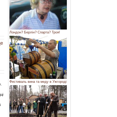
Лондон? Берлін? Спарта? Троя!
де
Фестиваль вина та меду в Ужгороді
,
дці
і