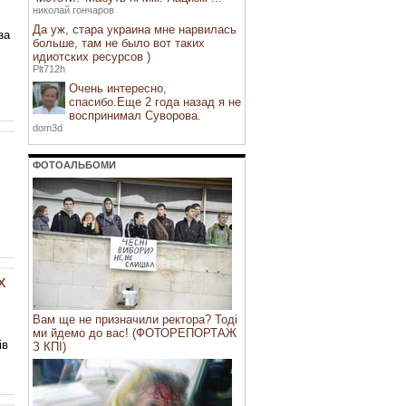
николай гончаров
Да уж, стара украина мне нарвилась
за
больше, там не было вот таких
идиотских ресурсов )
Plt712h
Очень интересно,
спасибо.Еще 2 года назад я не
воспринимал Суворова.
dom3d
ФОТОАЛЬБОМИ
х
Вам ще не призначили ректора? Тоді
ми йдемо до вас! (ФОТОРЕПОРТАЖ
ів
З КПІ)