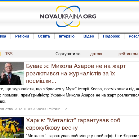
ика
Регіони
Освіта
Інтерв‘ю
Відео
Подорож
Розс
RSS
Сортувати за
датою
рейтингом
Буває ж: Микола Азаров не на жарт
розлютився на журналістів за їх
посмішки...
те, що журналісти, що зібралися у Музеї історії Києва, посміхалися під ч
о промови, прем'єр-міністр України Микола Азаров не на жарт розлютивс
них.
ільство. 2012-11-09 20:30:00. Рейтинг — 2
Харків: "Металіст" гарантував собі
єврокубкову весну
"Металіст" гарантував собі місце у плей-офф Ліги Європи 