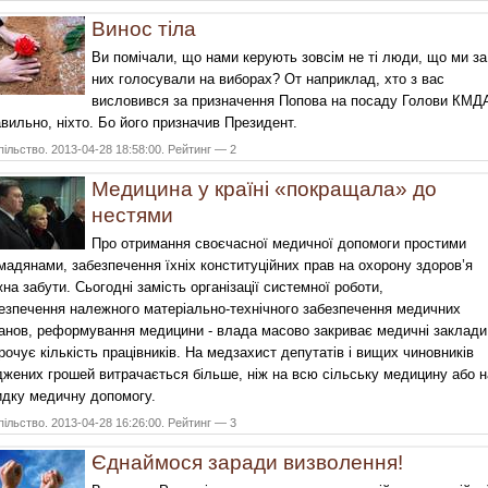
Винос тіла
Ви помічали, що нами керують зовсім не ті люди, що ми за
них голосували на виборах? От наприклад, хто з вас
висловився за призначення Попова на посаду Голови КМД
вильно, ніхто. Бо його призначив Президент.
ільство. 2013-04-28 18:58:00. Рейтинг — 2
Медицина у країні «покращала» до
нестями
Про отримання своєчасної медичної допомоги простими
мадянами, забезпечення їхніх конституційних прав на охорону здоров’я
на забути. Сьогодні замість організації системної роботи,
езпечення належного матеріально-технічного забезпечення медичних
анов, реформування медицини - влада масово закриває медичні заклади
рочує кількість працівників. На медзахист депутатів і вищих чиновників
жених грошей витрачається більше, ніж на всю сільську медицину або н
дку медичну допомогу.
ільство. 2013-04-28 16:26:00. Рейтинг — 3
Єднаймося заради визволення!