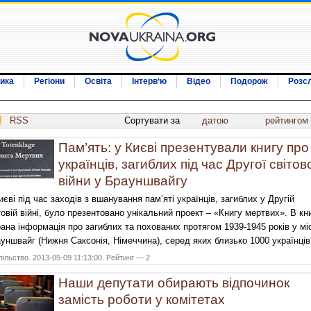
ика
Регіони
Освіта
Інтерв‘ю
Відео
Подорож
Розс
RSS
Сортувати за
датою
рейтингом
Пам’ять: у Києві презентували книгу про
українців, загиблих під час Другої світов
війни у Брауншвайгу
иєві під час заходів з вшанування пам’яті українців, загиблих у Другій
товій війні, було презентовано унікальний проект – «Книгу мертвих». В кни
рана інформація про загиблих та похованих протягом 1939-1945 років у міс
уншвайг (Нижня Саксонія, Німеччина), серед яких близько 1000 українців
ільство. 2013-05-09 11:13:00. Рейтинг — 2
Наши депутати обирають відпочинок
замість роботи у комітетах