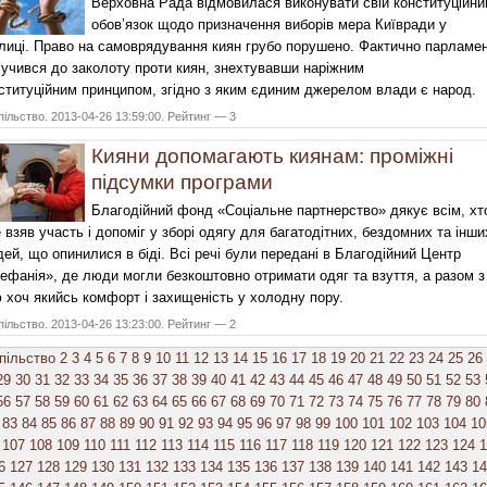
Верховна Рада відмовилася виконувати свій конституційни
обов’язок щодо призначення виборів мера Київради у
лиці.
Право на самоврядування киян грубо порушено.
Фактично парламе
учився до заколоту проти киян, знехтувавши наріжним
ституційним
принципом, згідно з яким єдиним джерелом влади є народ.
ільство. 2013-04-26 13:59:00. Рейтинг — 3
Кияни допомагають киянам: проміжні
підсумки програми
Благодійний фонд «Соціальне партнерство» дякує всім, хт
 взяв участь і допоміг у зборі одягу для багатодітних, бездомних та інши
ей, що опинилися в біді. Всі речі були передані в Благодійний Центр
ефанія», де люди могли безкоштовно отримати одяг та взуття, а разом з
 хоч якийсь комфорт і захищеність у холодну пору.
ільство. 2013-04-26 13:23:00. Рейтинг — 2
пільство
2
3
4
5
6
7
8
9
10
11
12
13
14
15
16
17
18
19
20
21
22
23
24
25
26
29
30
31
32
33
34
35
36
37
38
39
40
41
42
43
44
45
46
47
48
49
50
51
52
53
56
57
58
59
60
61
62
63
64
65
66
67
68
69
70
71
72
73
74
75
76
77
78
79
80
83
84
85
86
87
88
89
90
91
92
93
94
95
96
97
98
99
100
101
102
103
104
10
107
108
109
110
111
112
113
114
115
116
117
118
119
120
121
122
123
124
1
6
127
128
129
130
131
132
133
134
135
136
137
138
139
140
141
142
143
14