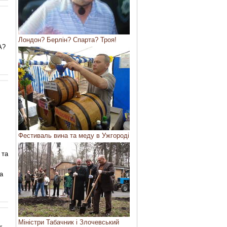
Лондон? Берлін? Спарта? Троя!
А?
Фестиваль вина та меду в Ужгороді
 та
а
Міністри Табачник і Злочевський