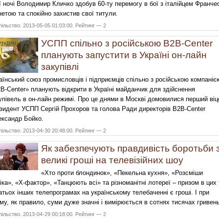
ї ночі Володимир Кличко здобув 60-ту перемогу в бої з італійцем Франче
нетою та спокійно захистив свої титули.
ільство. 2013-05-05 01:03:00. Рейтинг — 2
УСПП спільно з російською B2B-Center
планують запустити в Україні он-лайн
закупівлі
аїнський союз промисловців і підприємців спільно з російською компаніє
B-Center» планують відкрити в Україні майданчик для здійснення
упівель в он-лайн режимі. Про це днями в Москві домовилися перший віц
зидент УСПП Сергій Прохоров та голова Ради директорів B2B-Center
ксандр Бойко.
ільство. 2013-04-30 20:48:00. Рейтинг — 2
Як забезпечують правдивість боротьби 
великі гроші на телевізійних шоу
«Хто проти блондинок», «Пекельна кухня», «Розсміши
іка», «Х-фактор», «Танцюють всі» та різноманітні лотереї – призом в цих 
атьох інших телепрограмах на українському телебаченні є гроші. І при
му, як правило, суми дуже значні і вимірюється в сотнях тисячах гривень
ільство. 2013-04-29 00:18:00. Рейтинг — 2