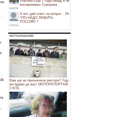
спасибо.Еще 2 года назад я не
ско
воспринимал Суворова.
dom3d
А вот дай ответ на вопрос : ЗА
ЧТО НАДО ЛЮБИТЬ
РОССИЮ ?
Святоч
ФОТОАЛЬБОМИ
ю
е-
за
Вам ще не призначили ректора? Тоді
ми йдемо до вас! (ФОТОРЕПОРТАЖ
З КПІ)
та
.