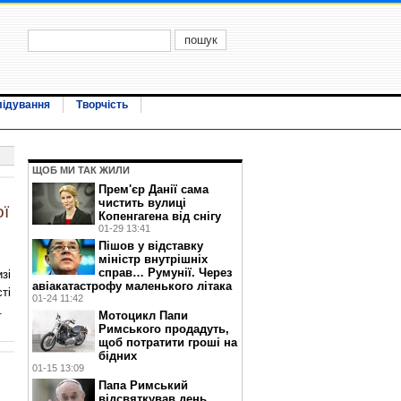
лідування
Творчість
ЩОБ МИ ТАК ЖИЛИ
Прем'єр Данії сама
чистить вулиці
ої
Копенгагена від снігу
01-29 13:41
Пішов у відставку
міністр внутрішніх
справ… Румунії. Через
зі
авіакатастрофу маленького літака
ті
01-24 11:42
.
Мотоцикл Папи
Римського продадуть,
щоб потратити гроші на
бідних
01-15 13:09
Папа Римський
відсвяткував день