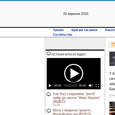
20 березня 2015
Тренінг
Щоб ми так жили
Аналіт
Суспільство
ОСТАННI ВЛАСНI ВIДЕО
У К
сві
зіб
00:00
00:00
Бра
Ігор Когут відкриває третій
Сусп
набір до школи "Нова Україна"
(ВІДЕО)
13:56
Мета створення проекту
NovaUkraina.org (ВІДЕО)