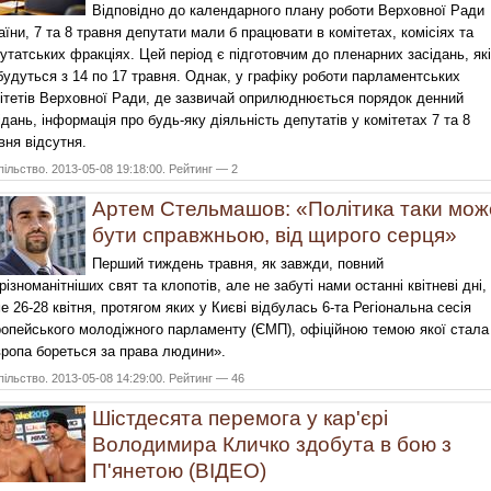
Відповідно до календарного плану роботи Верховної Ради
аїни, 7 та 8 травня депутати мали б працювати в комітетах, комісіях та
утатських фракціях. Цей період є підготовчим до пленарних засідань, які
будуться з 14 по 17 травня. Однак, у графіку роботи парламентських
ітетів Верховної Ради, де зазвичай оприлюднюється порядок денний
ідань, інформація про будь-яку діяльність депутатів у комітетах 7 та 8
вня відсутня.
ільство. 2013-05-08 19:18:00. Рейтинг — 2
Артем Стельмашов: «Політика таки мож
бути справжньою, від щирого серця»
Перший тиждень травня, як завжди, повний
різноманітніших свят та клопотів, але не забуті нами останні квітневі дні,
е 26-28 квітня, протягом яких у Києві відбулась 6-та Регіональна сесія
опейського молодіжного парламенту (ЄМП), офіційною темою якої стала
ропа бореться за права людини».
ільство. 2013-05-08 14:29:00. Рейтинг — 46
Шістдесята перемога у кар'єрі
Володимира Кличко здобута в бою з
П'янетою (ВІДЕО)