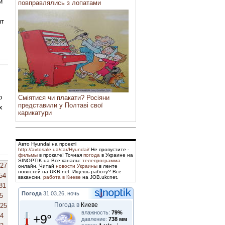
й
повправлялись з лопатами
нт
о
Сміятися чи плакати? Росіяни
представили у Полтаві свої
х
карикатури
Авто Hyundai на проекті
http://avtosale.ua/car/Hyundai/
Не пропустите -
фильмы
в прокате! Точная
погода
в Украине на
SINOPTIK.ua Все каналы:
телепрограмма
27
онлайн. Читай
новости Украины
в ленте
новостей на UKR.net. Ищешь работу? Все
54
вакансии,
работа в Киеве
на JOB.ukr.net.
81
Погода
31.03.26, ночь
5
Погода в
Киеве
25
влажность:
79%
+9°
4
давление:
738 мм