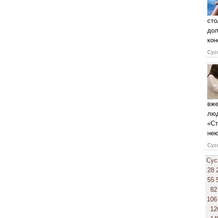
сто
дол
кон
Сусп
вже
люд
«Ст
нею
Сусп
Сус
28
55
82
106
12