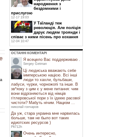
народження з
бездомними і
прислугою
12-17 19:03
У Таїланді теж
революція. Але поліція
дарує людям троянди і
співає з ними пісень про кохання
12-04 10:47
ОСТАННI КОМЕНТАРI
е
Я всецело Вас поддерживаю .
Sergey Getman
Ці людиська вважають себе
іимперською нацією. Всі інші
 а
люди то хахли, бульбаши,
лабуси, чурки, чорножопі та інше. В
зв*язку з цим є у мене питання: чим
вони відрізняються від німців
гітлеровської пори з їх ідеею расової
чистоти? Мабуть нічим. Нацизм ...
николай гончаров
Да уж, стара украина мне нарвилась
больше, там не было вот таких
идиотских ресурсов )
Plt712h
Очень интересно,