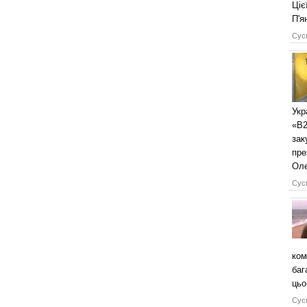
Ціє
П'я
Сусп
Укр
«B2
зак
пре
Оле
Сусп
ком
баг
цьо
Сусп