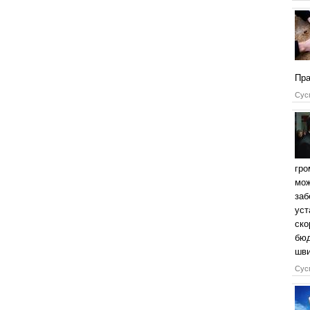
Пра
Сусп
гро
мож
заб
уст
ско
бюд
шви
Сусп