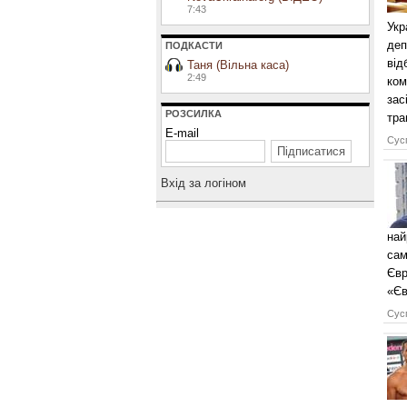
7:43
Укр
деп
ПОДКАСТИ
від
Таня (Вільна каса)
2:49
ком
зас
РОЗСИЛКА
тра
E-mail
Сусп
Вхiд за логiном
най
сам
Євр
«Єв
Сусп