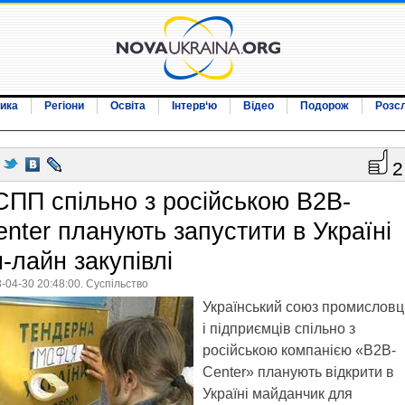
ика
Регіони
Освіта
Інтерв‘ю
Відео
Подорож
Розс
2
СПП спільно з російською B2B-
enter планують запустити в Україні
-лайн закупівлі
-04-30 20:48:00. Суспільство
Український союз промисловц
і підприємців спільно з
російською компанією «B2B-
Center» планують відкрити в
Україні майданчик для