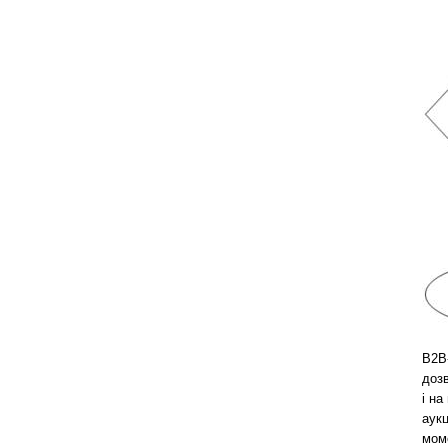
B2B-
дозв
і на
аукц
мом