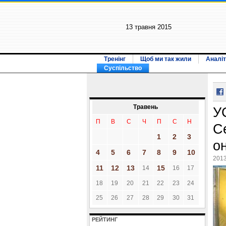
13 травня 2015
Тренінг
Щоб ми так жили
Аналіт
Суспільство
Травень
У
П
В
С
Ч
П
С
Н
C
1
2
3
он
4
5
6
7
8
9
10
2013
11
12
13
15
14
16
17
18
19
20
21
22
23
24
25
26
27
28
29
30
31
РЕЙТИНГ