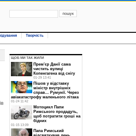
лідування
Творчість
ЩОБ МИ ТАК ЖИЛИ
Прем'єр Данії сама
чистить вулиці
Копенгагена від снігу
01-29 13:41
Пішов у відставку
міністр внутрішніх
справ… Румунії. Через
авіакатастрофу маленького літака
01-24 11:42
ів
Мотоцикл Папи
Римського продадуть,
щоб потратити гроші на
бідних
01-15 13:09
Папа Римський
відсвяткував день