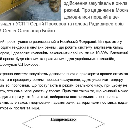
здійснення закупівель в он-л
режимі. Про це днями в Москв
домовилися перший віце-
зидент УСПП Сергій Прохоров та голова Ради директорів
-Center Олександр Бойко.
ий проект успішно реалізований в Російській Федерації. Він дає змогу
водити тендери в он-лайн режимі, що робить систему закупівель більш
орою, і дозволяє компаніям зекономити свої кошти на 10-30%. Впевнени
й проект буде цікавим та практичним і для українських компаній», -
нформував С.Прохоров.
ктронна система закупівель дозволяє значно прискорити процес оптиміза
вок та в прозорому режимі провести закупівлю, адже учасники тендеру
ть всі пропозиції, що поступають в режимі реального часу, при цьому не
ть, хто саме бере участь у торгах. Примітно також те, що компанії можу
одити торги у такій системі, вибираючи постачальників не тільки за
вими, але також і неціновими параметрами: за термінами поставки, нада
ткових послуг та інше.