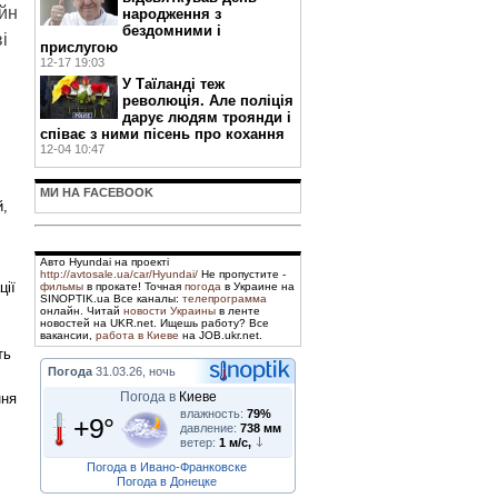
айн
народження з
бездомними і
і
прислугою
12-17 19:03
У Таїланді теж
революція. Але поліція
дарує людям троянди і
співає з ними пісень про кохання
12-04 10:47
МИ НА FACEBOOK
й,
Авто Hyundai на проекті
http://avtosale.ua/car/Hyundai/
Не пропустите -
ції
фильмы
в прокате! Точная
погода
в Украине на
SINOPTIK.ua Все каналы:
телепрограмма
онлайн. Читай
новости Украины
в ленте
новостей на UKR.net. Ищешь работу? Все
вакансии,
работа в Киеве
на JOB.ukr.net.
ть
Погода
31.03.26, ночь
Погода в
Киеве
ння
влажность:
79%
+9°
давление:
738 мм
ветер:
1 м/с,
Погода в Ивано-Франковске
Погода в Донецке