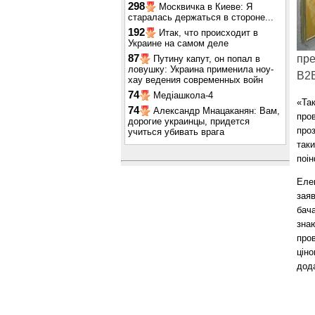
298
Москвичка в Киеве: Я
старалась держаться в стороне...
192
Итак, что происходит в
Украине на самом деле
87
пре
Путину капут, он попал в
ловушку: Украина применила ноу-
B2B
хау ведения современных войн
74
Медіашкола-4
«Так
74
Александр Мнацаканян: Вам,
про
дорогие украинцы, придется
проз
учиться убивать врага
таки
поі
Еле
зая
бача
знаю
пров
ціно
дода