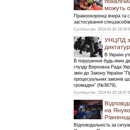
покалічи
можуть о
Правоохоронці вчора та 
застосування спецзасобів
Суспільство. 2014-01-20 19:18:
УНЦПД з
диктатур
В Україні у
В порушення будь-яких д
глузду Верховна Рада Укр
змін до Закону України "Пр
процесуальних законів що
громадян" (№3879).
Суспільство. 2014-01-20 18:47:
Відповід
на Януко
Рівненщ
Відповідальність за ситуац