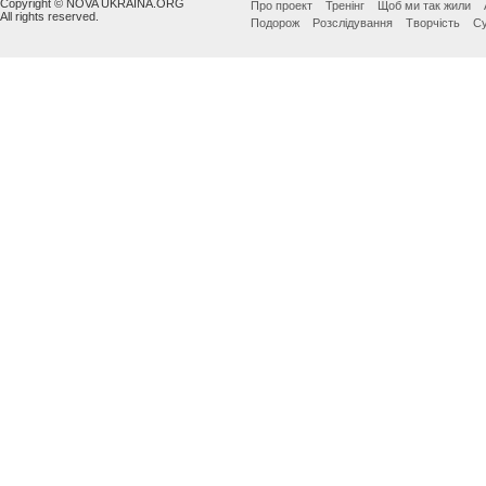
Copyright © NOVA UKRAINA.ORG
Про проект
Тренінг
Щоб ми так жили
All rights reserved.
Подорож
Розслідування
Творчість
Су