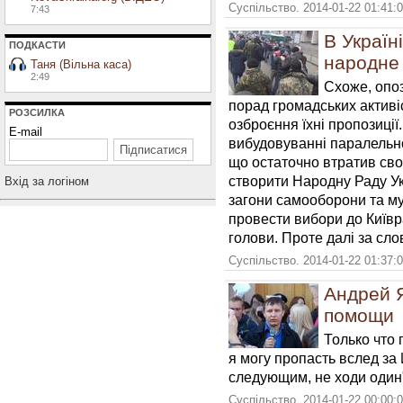
Суспільство. 2014-01-22 01:41:
7:43
В Україні
ПОДКАСТИ
народне
Таня (Вільна каса)
2:49
Схоже, опо
порад громадських активіс
РОЗСИЛКА
озброєння їхні пропозиції
E-mail
вибудовуванні паралельно
що остаточно втратив сво
створити Народну Раду Ук
Вхiд за логiном
загони самооборони та мун
провести вибори до Київр
голови. Проте далі за сло
Суспільство. 2014-01-22 01:37:
Андрей 
помощи
Только что
я могу пропасть вслед з
следующим, не ходи один
Суспільство. 2014-01-22 00:00: