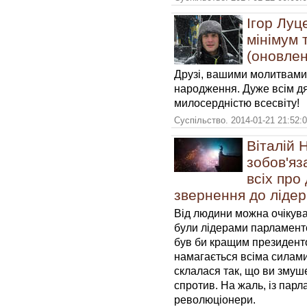
Ігор Луц
мінімум 
(оновленн
Друзі, вашими молитвами 
народження. Дуже всім дя
милосердністю всесвіту!
Суспільство. 2014-01-21 21:52:
Віталій 
зобов'яз
всіх про 
звернення до лідер
Від людини можна очікува
були лідерами парламентсь
був би кращим президенто
намагається всіма силами
склалася так, що ви змуш
спротив. На жаль, із парл
революціонери.