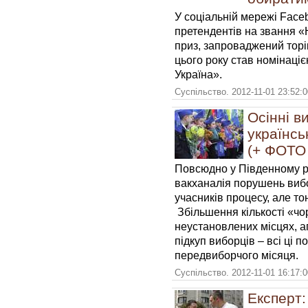
У соціальній мережі Fac
претендентів на звання «
приз, запроваджений торік
цього року став номінаці
Україна».
Суспільство. 2012-11-01 23:52:
Осінні в
українс
(+ ФОТО
Повсюдно у Південному ре
вакханалія порушень вибо
учасників процесу, але то
Збільшення кількості «чор
неустановлених місцях, аг
підкуп виборців – всі ці 
передвиборчого місяця.
Суспільство. 2012-11-01 16:17:
Експерт: