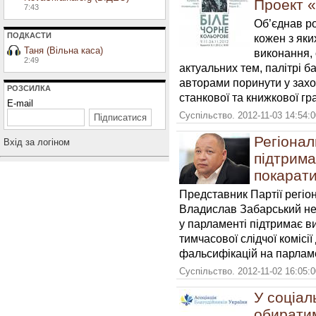
Проект «
7:43
Об’єднав ро
ПОДКАСТИ
кожен з яки
Таня (Вільна каса)
виконання, 
2:49
актуальних тем, палітрі б
авторами поринути у захо
РОЗСИЛКА
станкової та книжкової гр
E-mail
Суспільство. 2012-11-03 14:54:
Регіонал
Вхiд за логiном
підтрима
покарати
Представник Партії регіон
Владислав Забарський не 
у парламенті підтримає в
тимчасової слідчої комісі
фальсифікацій на парлам
Суспільство. 2012-11-02 16:05:
У соціал
обирати