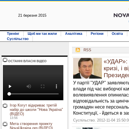
21 березня 2015
Тренінг
Щоб ми так жили
Аналітика
Регіони
Освіта
Суспільство
RSS
«УДАР»: 
ОСТАННI ВЛАСНI ВIДЕО
кризі, і 
Президе
У партії "УДАР" заявляють
влади під час виборчої ка
волевиявлення опинилася в
відповідальність за цині
Ігор Когут відкриває третій
громадян несе персональн
набір до школи "Нова Україна"
Конституції, - йдеться в за
(ВІДЕО)
13:56
Суспільство. 2012-11-04 15:50:
Мета створення проекту
NovaUkraina.org (ВІДЕО)