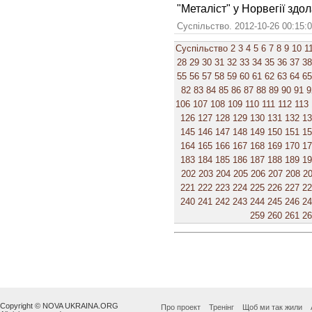
"Металіст" у Норвегії здол
Суспільство. 2012-10-26 00:15:
Суспільство
2
3
4
5
6
7
8
9
10
1
28
29
30
31
32
33
34
35
36
37
38
55
56
57
58
59
60
61
62
63
64
65
82
83
84
85
86
87
88
89
90
91
9
106
107
108
109
110
111
112
113
126
127
128
129
130
131
132
1
145
146
147
148
149
150
151
1
164
165
166
167
168
169
170
1
183
184
185
186
187
188
189
1
202
203
204
205
206
207
208
2
221
222
223
224
225
226
227
2
240
241
242
243
244
245
246
2
259
260
261
2
Copyright © NOVA UKRAINA.ORG
Про проект
Тренінг
Щоб ми так жили