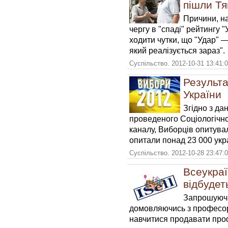
пішли Тя
Причини, на
чергу в "спаді" рейтингу 
ходити чутки, що "Удар" —
який реалізується зараз".
Суспільство. 2012-10-31 13:41:
Результа
України
Згідно з да
проведеного Соціологічн
каналу, Виборців опитува
опитали понад 23 000 укра
Суспільство. 2012-10-28 23:47:
Всеукраї
відбудет
Запрошуючи
домовляючись з професор
навчитися продавати пр