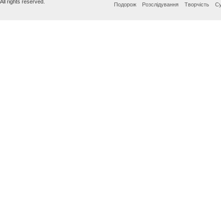
All rights reserved.
Подорож
Розслідування
Творчість
Су