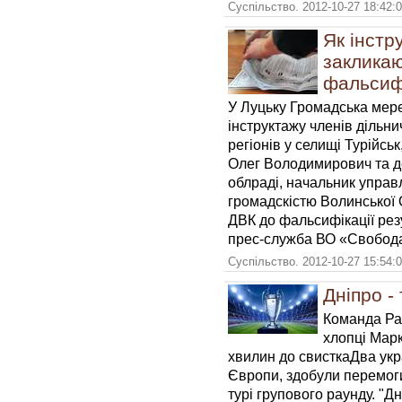
Суспільство. 2012-10-27 18:42:
Як інстр
закликаю
фальсиф
У Луцьку Громадська ме
інструктажу членів дільни
регіонів у селищі Турійськ,
Олег Володимирович та де
облраді, начальник управл
громадскістю Волинської
ДВК до фальсифікації рез
прес-служба ВО «Свобод
Суспільство. 2012-10-27 15:54:
Дніпро -
Команда Рам
хлопці Марк
хвилин до свисткаДва укра
Європи, здобули перемог
турі групового раунду. "Д