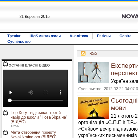
21 березня 2015
Тренінг
Щоб ми так жили
Аналітика
Регіони
Освіта
Суспільство
RSS
Експерти
ОСТАННI ВЛАСНI ВIДЕО
перспек
Україна зали
Суспільство. 2012-02-22 04:07:
Сьогоднi
мови
Ігор Когут відкриває третій
21 лютого 
набір до школи "Нова Україна"
(ВІДЕО)
організація «С.П.Е.К.Т.Р.»
13:56
«Сяйво» вечір під назвою 
Мета створення проекту
українських письменників 
NovaUkraina.org (ВІДЕО)