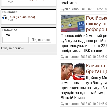
політиків.
7:43
Суспільство. 2012-02-21 13:29:
ПОДКАСТИ
Російськ
Таня (Вільна каса)
2:49
нікому н
референ
РОЗСИЛКА
E-mail
Провокаційний мовний ре
суботу за надання російсь
проголосували всього 22,5
Вхiд за логiном
повідомила ЦВК країни.
Суспільство. 2012-02-19 02:43:
Кличко-с
британц
Щойно у Мю
чемпіоном світу з боксу 
претендентом на титул б
раундів за одностайним р
Віталій Кличко.
Суспільство. 2012-02-19 01:43: