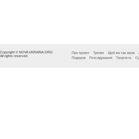
Copyright © NOVA UKRAINA.ORG
Про проект
Тренінг
Щоб ми так жили
All rights reserved.
Подорож
Розслідування
Творчість
Су