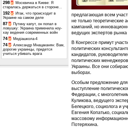
298
Москвичка в Киеве: Я
старалась держаться в стороне...
192
Итак, что происходит в
предлагающая всем участ
Украине на самом деле
не только теоретические 
87
Путину капут, он попал в
кампаний, но инновацион
ловушку: Украина применила ноу-
ведущих экспертов рынка 
хау ведения современных войн
74
Медіашкола-4
В Конгрессе примут участ
74
Александр Мнацаканян: Вам,
политических консультант
дорогие украинцы, придется
учиться убивать врага
кандидатов, руководителе
политических менеджеров,
Украины. Все они собираю
выборах.
Особым предложение для 
выступление политическог
Федерации, с многолетним
Куликова, ведущего экспе
Белецкого, социолога и у
Евгения Копатько, социаль
массовому информационн
Потеряхина.