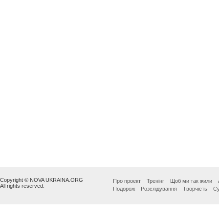
Copyright © NOVA UKRAINA.ORG
Про проект
Тренінг
Щоб ми так жили
All rights reserved.
Подорож
Розслідування
Творчість
Су