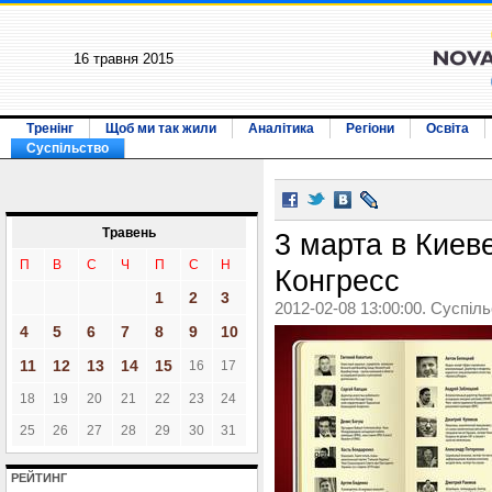
16 травня 2015
Тренінг
Щоб ми так жили
Аналітика
Регіони
Освіта
Суспільство
Травень
3 марта в Киев
П
В
С
Ч
П
С
Н
Конгресс
1
2
3
2012-02-08 13:00:00. Суспіл
4
5
6
7
8
9
10
11
12
13
14
15
16
17
18
19
20
21
22
23
24
25
26
27
28
29
30
31
РЕЙТИНГ