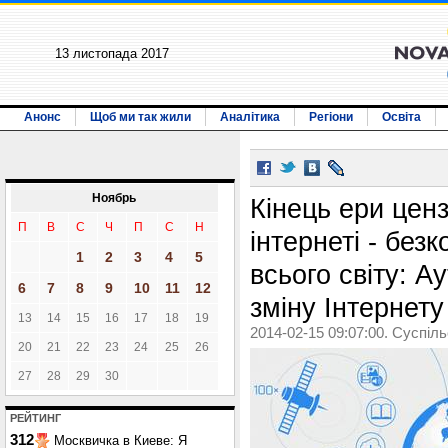
13 листопада 2017
Анонс
Щоб ми так жили
Аналітика
Регіони
Освіта
Ноябрь
Кінець ери ценз
П
В
С
Ч
П
С
Н
інтернеті - без
1
2
3
4
5
всього світу: А
6
7
8
9
10
11
12
зміну Інтернету
13
14
15
16
17
18
19
2014-02-15 09:07:00. Суспіл
20
21
22
23
24
25
26
27
28
29
30
РЕЙТИНГ
312
Москвичка в Киеве: Я