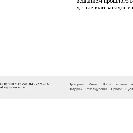
Copyright © NOVA UKRAINA.ORG
Про проект
Анонс
Щоб ми так жили
А
All rights reserved.
Подорож
Розслідування
Пролог
Сусп