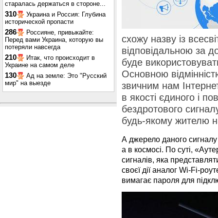
старалась держаться в стороне...
310
Украина и Россия: Глубина
исторической пропасти
286
Россияне, привыкайте:
схожу назву із всесв
Перед вами Украина, которую вы
потеряли навсегда
відповідальною за до
210
Итак, что происходит в
буде використовувати
Украине на самом деле
Основною відмінніст
130
Ад на земле: Это "Русский
мир" на выезде
звичним нам Інтерне
в якості єдиного і п
бездротового сигналу
будь-якому жителю н
А джерело даного сигналу 
а в космосі. По суті, «Аут
сигналів, яка представлят
своєї дії аналог Wi-Fi-роу
вимагає пароля для підкл