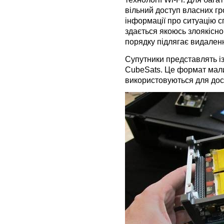
вільний доступ власних гр
інформації про ситуацію спр
здається якоюсь злоякісн
порядку підлягає видален
Супутники представлять із 
CubeSats. Це формат мали
використовуються для дос