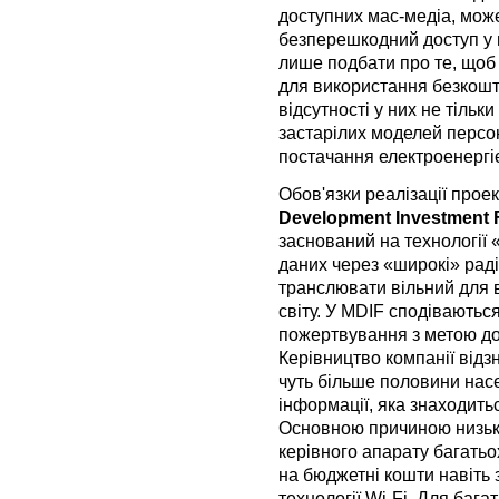
доступних мас-медіа, може
безперешкодний доступ у 
лише подбати про те, щоб 
для використання безкошт
відсутності у них не тільки
застарілих моделей персон
постачання електроенергі
Обов'язки реалізації прое
Development Investment
заснований на технології 
даних через «широкі» раді
транслювати вільний для 
світу. У MDIF сподіваються
пожертвування з метою дов
Керівництво компанії відз
чуть більше половини насе
інформації, яка знаходить
Основною причиною низько
керівного апарату багатьо
на бюджетні кошти навіть 
технології Wi-Fi. Для бага