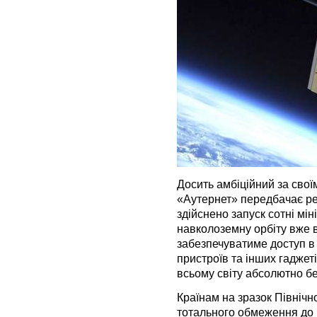
Досить амбіційний за сво
«Аутернет» передбачає реа
здійснено запуск сотні мін
навколоземну орбіту вже в
забезпечуватиме доступ в
пристроїв та інших гаджеті
всьому світу абсолютно б
Країнам на зразок Північн
тотального обмеження до в