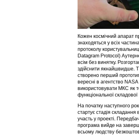
Кожен космічний апарат п
знаходяться у всіх частин
протоколу користувальниц
Datagram Protocol) Аутерн
всім без винятку. Розгорт
здійснити якнайшвидше. Та
створено перший прототип 
вересні в агентство NASA
використовувати МКС як т
функціональної складової 
На початку наступного ро
стартує стадія складання 
участь у проекті. Передба
програма вийде на заверш
всьому людству безкоштов