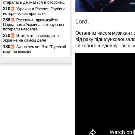
старалась держаться в стороне...
310
Украина и Россия: Глубина
исторической пропасти
286
Россияне, привыкайте:
Lord.
Перед вами Украина, которую вы
потеряли навсегда
Останнім часом музикант с
210
Итак, что происходит в
від раку підшлункової зало
Украине на самом деле
світового шедевру - пісні
130
Ад на земле: Это "Русский
мир" на выезде