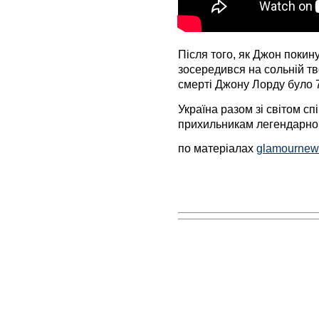
Після того, як Джон покину
зосередився на сольній тв
смерті Джону Лорду було 7
Україна разом зі світом cп
прихильникам легендарног
по матеріалах
glamournew