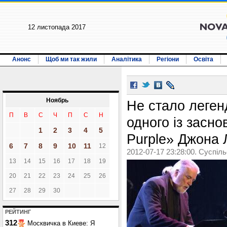
12 листопада 2017
Анонс
Щоб ми так жили
Аналітика
Регіони
Освіта
Ноябрь
Не стало леген
П
В
С
Ч
П
С
Н
одного із засно
1
2
3
4
5
Purple» Джона 
6
7
8
9
10
11
12
2012-07-17 23:28:00. Суспіл
13
14
15
16
17
18
19
20
21
22
23
24
25
26
27
28
29
30
РЕЙТИНГ
312
Москвичка в Киеве: Я