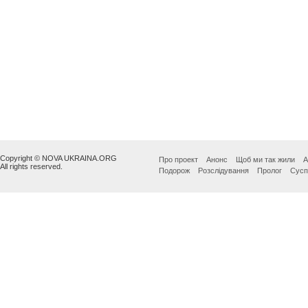
Copyright © NOVA UKRAINA.ORG
Про проект
Анонс
Щоб ми так жили
А
All rights reserved.
Подорож
Розслідування
Пролог
Сусп