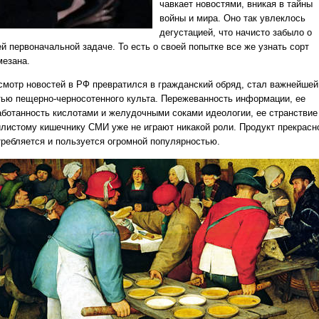
чавкает новостями, вникая в тайны
войны и мира. Оно так увлеклось
дегустацией, что начисто забыло о
й первоначальной задаче. То есть о своей попытке все же узнать сорт
мезана.
смотр новостей в РФ превратился в гражданский обряд, стал важнейшей
тью пещерно-черносотенного культа. Пережеванность информации, ее
аботанность кислотами и желудочными соками идеологии, ее странствие
илистому кишечнику СМИ уже не играют никакой роли. Продукт прекрасн
требляется и пользуется огромной популярностью.