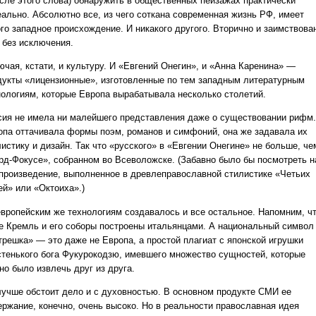
сле этого слова) обнаружить в общественных пейзажах практически
еально. Абсолютно все, из чего соткана современная жизнь РФ, имеет
ого западное происхождение. И никакого другого. Вторично и заимствова
 без исключения.
ючая, кстати, и культуру. И «Евгений Онегин», и «Анна Каренина» —
дукты «лицензионные», изготовленные по тем западным литературным
нологиям, которые Европа вырабатывала несколько столетий.
сия не имела ни малейшего представления даже о существовании рифм.
опа оттачивала формы поэм, романов и симфоний, она же задавала их
истику и дизайн. Так что «русского» в «Евгении Онегине» не больше, че
рд-Фокусе», собранном во Всеволожске. (Забавно было бы посмотреть н
 произведение, выполненное в древлеправославной стилистике «Четьих
ей» или «Октоиха».)
европейским же технологиям создавалось и все остальное. Напомним, ч
е Кремль и его соборы построены итальянцами. А национальный символ
трешка» — это даже не Европа, а простой плагиат с японской игрушки
стенького бога Фукурокодзю, имевшего множество сущностей, которые
но было извлечь друг из друга.
лучше обстоит дело и с духовностью. В основном продукте СМИ ее
ержание, конечно, очень высоко. Но в реальности православная идея