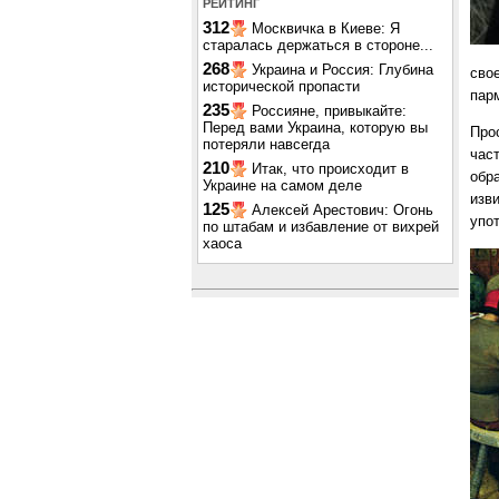
РЕЙТИНГ
312
Москвичка в Киеве: Я
старалась держаться в стороне...
268
Украина и Россия: Глубина
свое
исторической пропасти
пар
235
Россияне, привыкайте:
Перед вами Украина, которую вы
Про
потеряли навсегда
час
210
Итак, что происходит в
обр
Украине на самом деле
изв
125
Алексей Арестович: Огонь
упо
по штабам и избавление от вихрей
хаоса