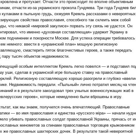
скровлена и протухает. Отчасти это происходит по вполне объективным
инам, отчасти из-за украинского прокола Гундяева. Три года Гундяев би
я кулаками в пыльную грудь, охмуряя Кремль рассказами о невероятных
езирующих свойствах православия, способного так склеить меж собой
оды, что никакой «мировой закулисе» порвать эту связь не удастся. Он
антировал, что именно «духовная составляющая» удержит Украину в
ном подчинении и покорности Москве. Для успеха операции требовалось
сем немного: ввести в «украинский план» мощную религиозную
тавляющую, смастерить пяток благочестивых героев, а также передать
 пару тысяч объектов недвижимости.
блещущий особым интеллектом Кремль легко повелся — и подставил по
шу уши, сделав в украинской игре большую ставку на православный
ерклей. Религиозную составляющую хорошо разогрели и глубоко «ввели
лике. Недвижимость передали. «Пыльный» лично потратил месяц на чте
линаний и в результате заколдовал трех унылых военнослужащих жаб в
евлерусских героев», которые немедленно были вброшены в игру.
ультат, как мы знаем, получился очень впечатляющий. Православные
атики — во имя православия и единства «русского мiра» — начали нудн
мело убивать православных солдат православной Украины, прячась от и
вославных минометов за спинами православных торговцев крыжовником 
их же православных шахтерских дочек. В результате такой невероятной