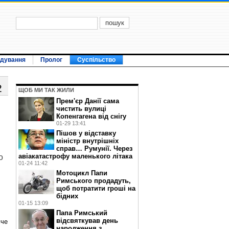
ідування
Пролог
Суспільство
2
ЩОБ МИ ТАК ЖИЛИ
Прем'єр Данії сама
чистить вулиці
Копенгагена від снігу
01-29 13:41
Пішов у відставку
міністр внутрішніх
справ… Румунії. Через
авіакатастрофу маленького літака
о
01-24 11:42
Мотоцикл Папи
Римського продадуть,
щоб потратити гроші на
бідних
,
01-15 13:09
Папа Римський
відсвяткував день
мче
народження з