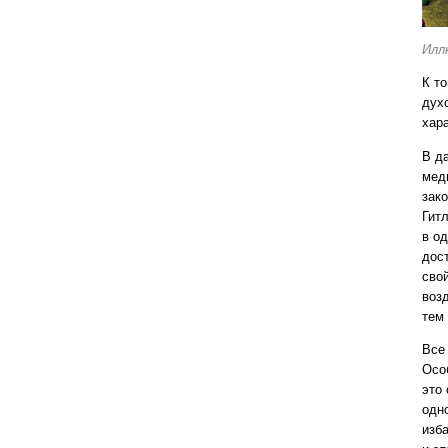
Илл
К т
дух
хар
В д
мед
зако
Гит
в о
дос
сво
воз
тем
Все
Осо
это 
одн
изб