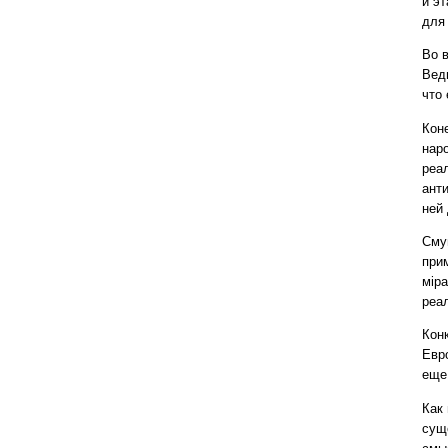
и э
для
Во в
Вед
что 
Кон
наро
реа
ант
ней
Сму
при
мiр
реа
Кон
Евро
еще
Как
сущ