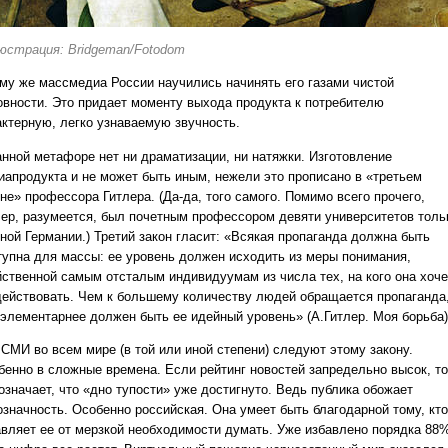
юстрация: Bridgeman/Fotodom
ому же массмедиа России научились начинять его газами чистой
овности. Это придает моменту выхода продукта к потребителю
актерную, легко узнаваемую звучность.
анной метафоре нет ни драматизации, ни натяжки. Изготовление
иапродукта и не может быть иным, нежели это прописано в «третьем
не» профессора Гитлера. (Да-да, того самого. Помимо всего прочего,
лер, разумеется, был почетным профессором девяти университетов толь
дной Германии.) Третий закон гласит: «Всякая пропаганда должна быть
тупна для массы: ее уровень должен исходить из меры понимания,
йственной самым отсталым индивидуумам из числа тех, на кого она хоче
действовать. Чем к большему количеству людей обращается пропаганда
 элементарнее должен быть ее идейный уровень» (А.Гитлер. Моя борьба)
 СМИ во всем мире (в той или иной степени) следуют этому закону.
бенно в сложные времена. Если рейтинг новостей запредельно высок, то
означает, что «дно тупости» уже достигнуто. Ведь публика обожает
означность. Особенно российская. Она умеет быть благодарной тому, кто
авляет ее от мерзкой необходимости думать. Уже избавлено порядка 88