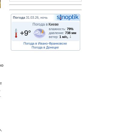
Погода
31.03.26, ночь
Погода в
Киеве
влажность:
79%
+9°
давление:
738 мм
ветер:
1 м/с,
Погода в Ивано-Франковске
Погода в Донецке
ко
т
,
.
%,