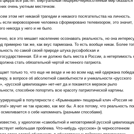
та цифра все растет. Виртуальный пещерно-черносотенный мир оказался
 них очень уютным местечком.
сем этом нет никакой трагедии и никакого посягательства на личность.
ь если мировоззрение человека сформировано телевизором, это значит,
его никогда у него и не было.
ечно, все это мешает населению осознавать реальность, но она интерес
д примерно так же, как вкус пармезана. То есть вообще никак. Более тог
льность по самой своей природе штука русофобская и
игосударственная. Ей и не должно быть места в России, а нетерпимость 
 должна стать обязательной чертой истинного патриота.
щает только то, что еще не везде и не во всем над ней одержана победа
меру, в вопросе об абсолютной самобытности и уникальности «русского
а», «русской цивилизации» нет-нет да и покажется мерзкое рыло
льности, способное попортить всю красоту патриотической картины.
курирующий в популярности с «Крымнашем» пещерный клич «Россия не
па!» звучит не так красиво, как мог бы. А все потому, что реальность по
 осмеливается о себе напоминать (разными способами).
 известно, у идеологии «самобытной и неповторимой русской цивилизаци
ествует небольшая проблема. Что-нибудь «русское» (в черносотенном