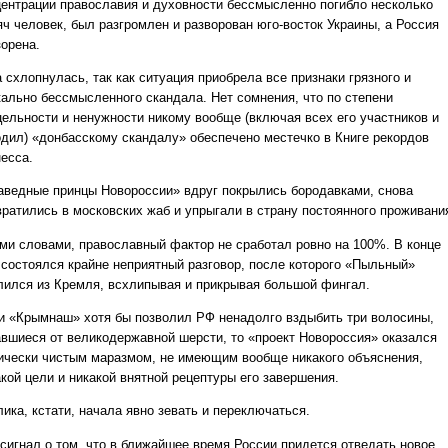
центрации православия и духовности бессмысленно погибло несколько
яч человек, был разгромлен и разворован юго-восток Украины, а Россия
зорена.
 схлопнулась, так как ситуация приобрела все признаки грязного и
кально бессмысленного скандала. Нет сомнения, что по степени
цельности и ненужности никому вообще (включая всех его участников и
одил) «донбасскому скандалу» обеспечено местечко в Книге рекордов
несса.
аведные принцы Новороссии» вдруг покрылись бородавками, снова
вратились в московских жаб и упрыгали в страну постоянного проживани
ми словами, православный фактор не сработал ровно на 100%. В конце
 состоялся крайне неприятный разговор, после которого «Пыльный»
лился из Кремля, всхлипывая и прикрывая большой фингал.
и «Крымнаш» хотя бы позволил РФ ненадолго вздыбить три волосины,
авшиеся от великодержавной шерсти, то «проект Новороссия» оказался
ически чистым маразмом, не имеющим вообще никакого объяснения,
акой цели и никакой внятной рецептуры его завершения.
ика, кстати, начала явно зевать и переключаться.
 сигнал о том, что в ближайшее время России придется отведать новое