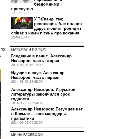
бездомними і
прислугою
12-17 19:03
У Таїланді теж
революція. Але поліція
дарує людям троянди і
співає з ними пісень про кохання
12-04 10:47
 по
МАТЕРIАЛИ ПО ТЕМI
о
Глядящие в пенис. Александр
Невзоров, часть вторая
2014-08-01 19:12:00
Идущие в анус. Александр
Невзоров, часть первая
2014-08-01 18:48:00
Александр Невзоров: У русской
литературы закончился срок
годности
2014-06-13 23:54:00
Александр Невзоров: Безумцев нет
в Кремле — они мародеры-
прагматики
2014-03-25 04:33:00
МИ НА FACEBOOK