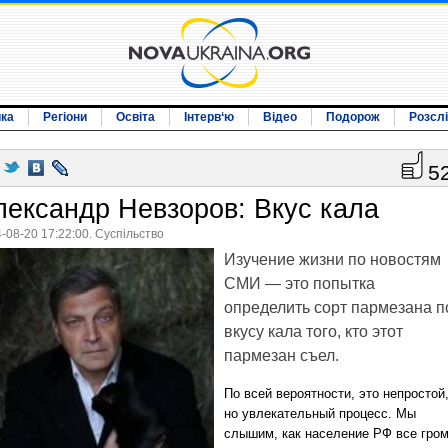
ика
Регіони
Освіта
Інтерв‘ю
Відео
Подорож
Розсл
5
лександр Невзоров: Вкус кала
-08-20 17:22:00. Суспільство
Изучение жизни по новостям
СМИ — это попытка
определить сорт пармезана п
вкусу кала того, кто этот
пармезан съел.
По всей вероятности, это непростой
но увлекательный процесс. Мы
слышим, как население РФ все гро