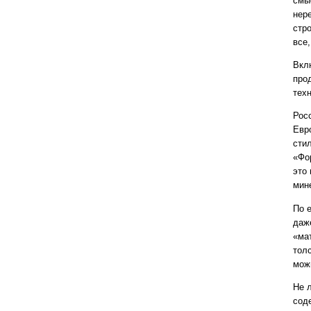
смы
нер
стр
все,
Вкл
про
тех
Рос
Евр
стил
«Фо
это
мин
По 
даж
«ма
тол
мож
Не 
сод