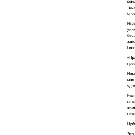
кон
тыс
опо
Игра
уни
бес
зав
Гин
«Пр
пре
Ины
мая
уда
Есл
ост
хим
ник
Публ
Это