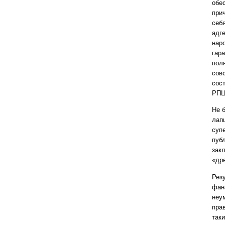
обе
прич
себ
адг
нар
гар
пол
сов
сос
РПЦ
Не 
лап
суп
пуб
зак
«др
Рез
фан
неу
пра
так