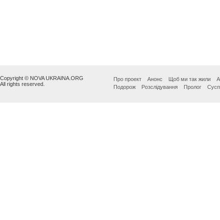
Copyright © NOVA UKRAINA.ORG
Про проект
Анонс
Щоб ми так жили
А
All rights reserved.
Подорож
Розслідування
Пролог
Сусп