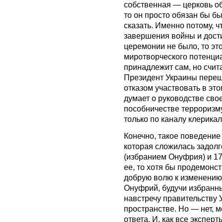
собственная — церковь о
то он просто обязан бы бы
сказать. Именно потому, 
завершения войны и дост
церемонии не было, то это
миротворческого потенциал
принадлежит сам, но счит
Президент Украины переш
отказом участвовать в этом
думает о руководстве свое
пособничестве терроризм
только по каналу клерика
Конечно, такое поведение
которая сложилась задолго
(избранием Онуфрия) и 17
ее, то хотя бы продемон
добрую волю к изменению
Онуфрий, будучи избранны
навстречу правительству 
пространстве. Но — нет, 
ответа. И, как все экспер