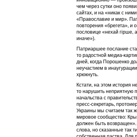
чем через сутки оно появ
сайтах, и на «никак с ним
«Православие и мир». Пат
повторения «брегета», и 
пословице «нехай гірше, а
иначе»).
Патриаршее послание ста
то радостной медиа-карти
дней, когда Порошенко до
неучастием в инаугурации
хрюкнуть.
Кстати, на этом история н
то нарушить неприятную п
начальства с правительст
пресс-секретарь, протоие
Украины мы считаем так ж
мировое сообщество: Кры
должен быть возвращен»
слова, но сказанные так т
собственная паства. Для п