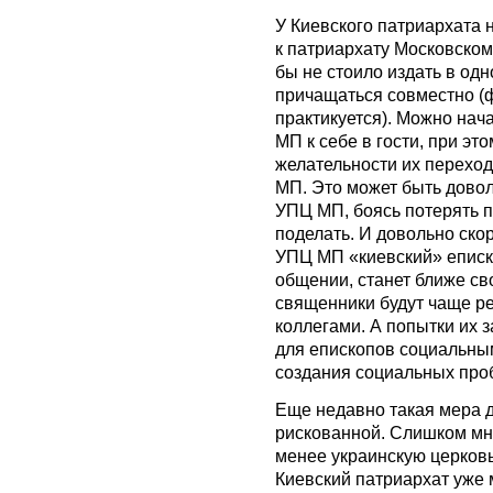
У Киевского патриархата 
к патриархату Московском
бы не стоило издать в од
причащаться совместно (ф
практикуется). Можно нач
МП к себе в гости, при эт
желательности их переход
МП. Это может быть довол
УПЦ МП, боясь потерять па
поделать. И довольно ско
УПЦ МП «киевский» еписко
общении, станет ближе св
священники будут чаще р
коллегами. А попытки их 
для епископов социальны
создания социальных про
Еще недавно такая мера 
рискованной. Слишком мн
менее украинскую церковь
Киевский патриархат уже 