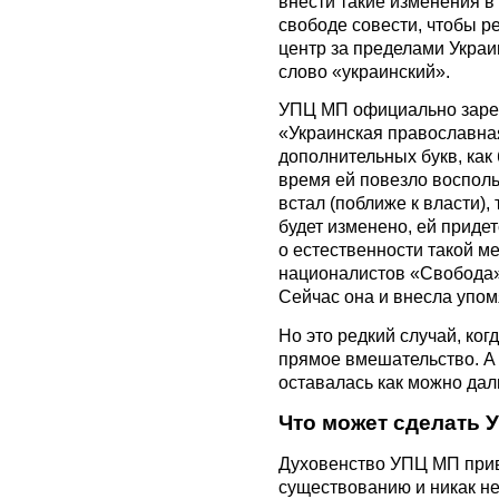
внести такие изменения в
свободе совести, чтобы 
центр за пределами Украи
слово «украинский».
УПЦ МП официально заре
«Украинская православная
дополнительных букв, как 
время ей повезло воспол
встал (поближе к власти),
будет изменено, ей приде
о естественности такой м
националистов «Свобода» 
Сейчас она и внесла упом
Но это редкий случай, ког
прямое вмешательство. А
оставалась как можно дал
Что может сделать 
Духовенство УПЦ МП прив
существованию и никак н