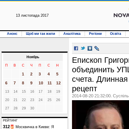
13 листопада 2017
Анонс
Щоб ми так жили
Аналітика
Регіони
Освіта
Ноябрь
Епископ Григор
П
В
С
Ч
П
С
Н
объединить УП
1
2
3
4
5
счета. Длинная
6
7
8
9
10
11
12
рецепт
13
14
15
16
17
18
19
2014-08-20 21:32:00. Суспіл
20
21
22
23
24
25
26
27
28
29
30
РЕЙТИНГ
312
Москвичка в Киеве: Я