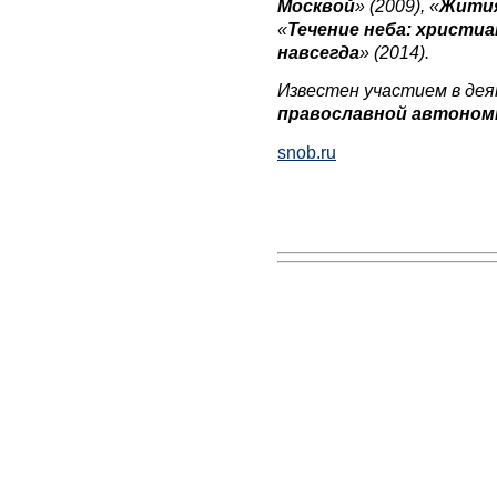
Москвой
» (2009), «
Жития
«
Течение неба: христи
навсегда
» (2014).
Известен участием в де
православной автоном
snob.ru