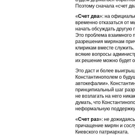
Поэтому сначала «счет два
«
Счет два
»: на официаль
временно отказаться от м
начать обсуждать другую 
Это проблема взаимного 
разрешения мирянам прича
клирикам вместе служить.
всякие вопросы администр
их решение можно будет о
Это даст и более выигры
Константинополем о буду
автокефалии». Константин
принципиальный шаг разры
не возлагать на него ника
думать, что Константиноп
неформальную поддержку 
«
Счет раз
»: не дожидаяс
причащение мирян и сосл
Киевского патриархата.