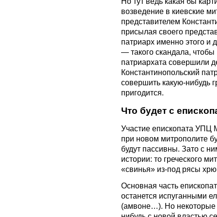
Но тут ведь какая бы карт
возведение в киевские м
представителем Констант
присылая своего представ
патриарх именно этого и 
— такого скандала, чтобы
патриархата совершили де
Константинопольский пат
совершить какую-нибудь гр
пригодится.
Что будет с еписко
Участие епископата УПЦ 
при новом митрополите бу
будут пассивны. Зато с н
истории: то греческого ми
«свинья» из-под рясы хр
Основная часть епископат
останется испуганными е
(амвоне…). Но некоторые 
нибудь с новой властью с