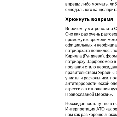
впредь: либо молчать, ли
синодального канцелярита
Хрюкнуть вовремя
Впрочем, у митрополита О
Оно как раз очень разгово
промежуток времени между 
официальных и неофициал
патриархата появилось п
Кирилла (Гундяева), фор
патриарху Варфоломею в 
послания стало неожидан
правительством Украины 
униаты и раскольники, по
антитеррористической оп
агрессию в отношении ду
Православной Церкви».
Неожиданность тут не в нов
Интерпретация АТО как р
нам как раз хорошо знак