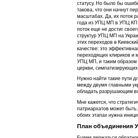
статусу. Но было бы ошибк
такова, что они начнут п
масштабах. Да, их поток р
года из УПЦ МП в УПЦ КП 
поток еще не достиг свое
структур УПЦ МП на Украи
этих переходов в Киевский
качестве: это эффективн
переходящих клириков и м
УПЦ МП, и таким образом
церкви, симпатизирующих 
Нужно найти такие пути д
между двумя главными ук
обладать разрушающим во
Мне кажется, что стратег
патриархатов может быть д
обоих этапах нужна иниц
План объединения У
Будем держаться обратног