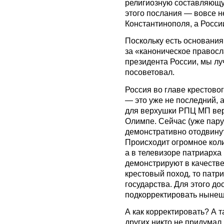
религиозную составляющу
этого послания — вовсе не
Константинополя, а Росси
Поскольку есть основания
за «каноническое правосл
президента России, мы лу
посоветовал.
Россия во главе крестово
— это уже не последний, 
для верхушки РПЦ МП вер
Олимпе. Сейчас (уже пару
демонстративно отодвинут
Происходит огромное кол
а в телевизоре патриарха
демонстрируют в качестве
крестовый поход, то патр
государства. Для этого д
подкорректировать нынеш
А как корректировать? А т
других никто не придумал