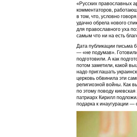
«Русских православных а
комментаторов, работающ
в том, что, условно говор
удачно обрела нового спи
для православного уха по
самым что ни на есть бла
Дата публикации письма 
— «не подумав». Готовили
подготовили. А как подгот
потом заметили, какой в
надо приглашать украински
церковь обвинила эти сам
религиозной войны. Как в
по этому поводу киевская
патриарх Кирилл подложи
подарка к инаугурации — 