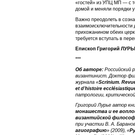
«гостей» из УПЦ МП — с т
домой и меняли порядки у
Важно преодолеть в созна
взаимоисключительности 
прихожанином обеих церкв
требуется вступать в пере
Епископ
Григорий ЛУРЬ
***
Об авторе:
Российский р
византинист. Доктор фи
журнала «
Scrinium. Revue
et d’histoire ecclésiastiqu
патрологии, критической
Григорий Лурье автор кни
монашества и ее вопло
византийской философ
при участии В. А. Баранов
агиографию
» (2009), «
Р