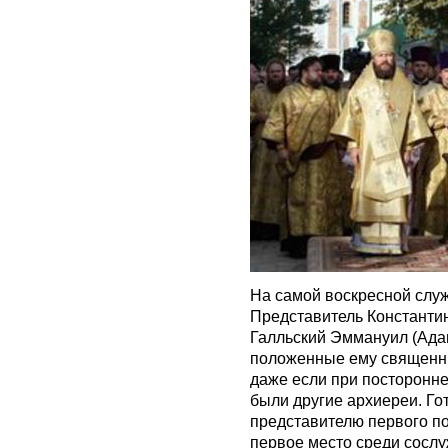
На самой воскресной служ
Представитель Константи
Галльский Эммануил (Адам
положенные ему священные
даже если при посторонне
были другие архиереи. Го
представителю первого по
первое место среди сослу