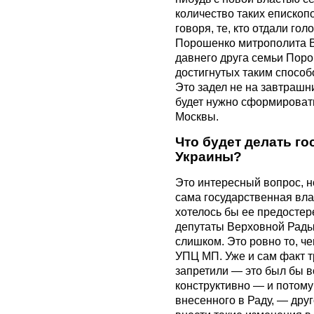
количество таких епископо
говоря, те, кто отдали го
Порошенко митрополита В
давнего друга семьи Пор
достигнутых таким способ
Это задел не на завтрашни
будет нужно сформировать
Москвы.
Что будет делать г
Украины?
Это интересный вопрос, но
сама государственная вла
хотелось бы ее предостер
депутаты Верховной Рады
слишком. Это ровно то, ч
УПЦ МП. Уже и сам факт т
запретили — это был бы 
конструктивно — и потому
внесенного в Раду, — дру