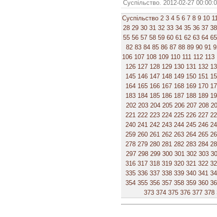
Суспільство. 2012-02-27 00:00:
Суспільство
2
3
4
5
6
7
8
9
10
1
28
29
30
31
32
33
34
35
36
37
38
55
56
57
58
59
60
61
62
63
64
65
82
83
84
85
86
87
88
89
90
91
9
106
107
108
109
110
111
112
113
126
127
128
129
130
131
132
1
145
146
147
148
149
150
151
1
164
165
166
167
168
169
170
1
183
184
185
186
187
188
189
1
202
203
204
205
206
207
208
2
221
222
223
224
225
226
227
2
240
241
242
243
244
245
246
2
259
260
261
262
263
264
265
2
278
279
280
281
282
283
284
2
297
298
299
300
301
302
303
3
316
317
318
319
320
321
322
3
335
336
337
338
339
340
341
3
354
355
356
357
358
359
360
3
373
374
375
376
377
378