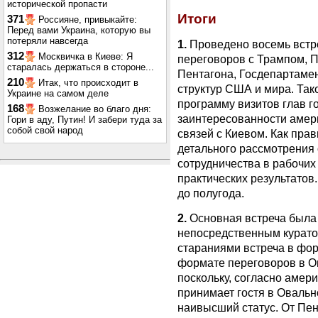
исторической пропасти
Итоги
371
Россияне, привыкайте:
Перед вами Украина, которую вы
потеряли навсегда
1.
Проведено восемь встре
312
Москвичка в Киеве: Я
переговоров с Трампом, П
старалась держаться в стороне...
Пентагона, Госдепартамен
210
Итак, что происходит в
структур США и мира. Тако
Украине на самом деле
программу визитов глав г
168
Возжелание во благо дня:
заинтересованности амер
Гори в аду, Путин! И забери туда за
собой свой народ
связей с Киевом. Как пра
детального рассмотрения
сотрудничества в рабочих 
практических результатов.
до полугода.
2.
Основная встреча была 
непосредственным курато
стараниями встреча в фор
формате переговоров в Ов
поскольку, согласно амер
принимает гостя в Овальн
наивысший статус. От Пе