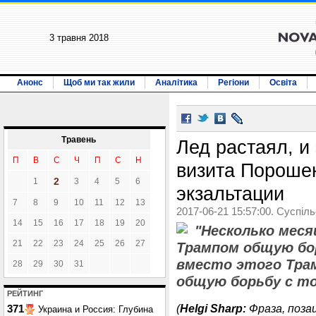
3 травня 2018
Анонс
Щоб ми так жили
Аналітика
Регіони
Освіта
Травень
Лед растаял, и
П
В
С
Ч
П
С
Н
визита Пороше
2
1
3
4
5
6
экзальтации
7
8
9
10
11
12
13
2017-06-21 15:57:00. Суспіл
14
15
16
17
18
19
20
"Несколько мес
21
22
23
24
25
26
27
Трампом общую бор
вместо этого Тра
28
29
30
31
общую борьбу с то
РЕЙТИНГ
(
Helgi Sharp:
Фраза, поза
371
Украина и Россия: Глубина