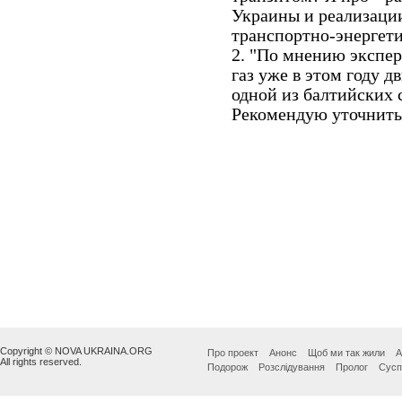
Copyright © NOVA UKRAINA.ORG
Про проект
Анонс
Щоб ми так жили
А
All rights reserved.
Подорож
Розслідування
Пролог
Сусп