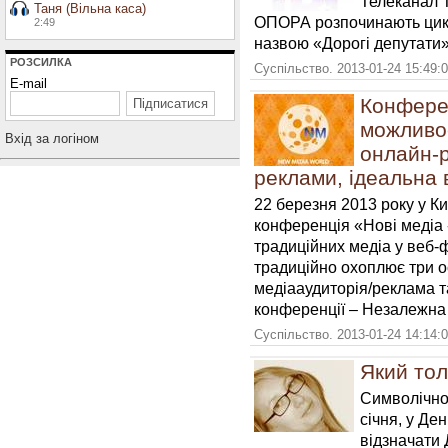
Телеканал 
Таня (Вільна каса)
ОПОРА розпочинають цик
2:49
назвою «Дорогі депутати»
РОЗСИЛКА
Суспільство. 2013-01-24 15:49:
E-mail
Конферен
можливос
Вхiд за логiном
онлайн-р
реклами, ідеальна 
22 березня 2013 року у К
конференція «Нові медіа 
традиційних медіа у веб-
традиційно охоплює три ос
медіааудиторія/реклама т
конференції – Незалежна 
Суспільство. 2013-01-24 14:14:
Який тол
Символічно
січня, у Де
відзначати 