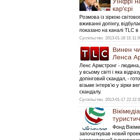
Уїнфрі н
кар'єрі
Розмова із зіркою світовог
вживанні допінгу, відбулас
показано на каналі TLC в 
Суспільство. 2013-01-18 15:11:
Винен чи
Ленса А
Ленс Армстронг - людина
у ​​всьому світі і яка відр
допінговий скандал, - гот
візьме інтерв'ю у зірки в
скандалу.
Суспільство. 2013-01-17 22:22:
Вікімеді
туристич
Фонд Вікіме
започаткував новий проек