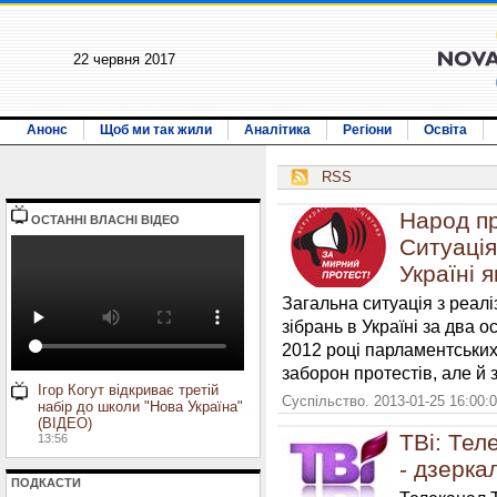
22 червня 2017
Анонс
Щоб ми так жили
Аналітика
Регіони
Освіта
RSS
Народ пр
ОСТАННI ВЛАСНI ВIДЕО
Ситуація
Україні 
Загальна ситуація з реал
зібрань в Україні за два 
2012 році парламентських
заборон протестів, але й 
Ігор Когут відкриває третій
Суспільство. 2013-01-25 16:00:
набір до школи "Нова Україна"
(ВІДЕО)
ТВі: Тел
13:56
- дзерка
ПОДКАСТИ