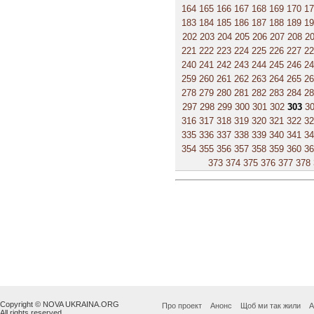
164
165
166
167
168
169
170
1
183
184
185
186
187
188
189
1
202
203
204
205
206
207
208
2
221
222
223
224
225
226
227
2
240
241
242
243
244
245
246
2
259
260
261
262
263
264
265
2
278
279
280
281
282
283
284
2
297
298
299
300
301
302
303
3
316
317
318
319
320
321
322
3
335
336
337
338
339
340
341
3
354
355
356
357
358
359
360
3
373
374
375
376
377
378
Copyright © NOVA UKRAINA.ORG
Про проект
Анонс
Щоб ми так жили
А
All rights reserved.