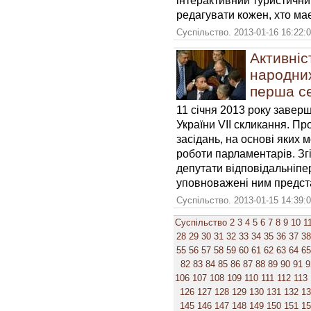
інтерактивний туристичний
редагувати кожен, хто має
Суспільство. 2013-01-16 16:22:
Активніс
народних
перша с
11 січня 2013 року завер
України VII скликання. Пр
засідань, на основі яких 
роботи парламентарів. Зг
депутати відповідальніпе
уповноважені ним предст
Суспільство. 2013-01-15 14:39:
Суспільство
2
3
4
5
6
7
8
9
10
1
28
29
30
31
32
33
34
35
36
37
38
55
56
57
58
59
60
61
62
63
64
65
82
83
84
85
86
87
88
89
90
91
9
106
107
108
109
110
111
112
113
126
127
128
129
130
131
132
1
145
146
147
148
149
150
151
1