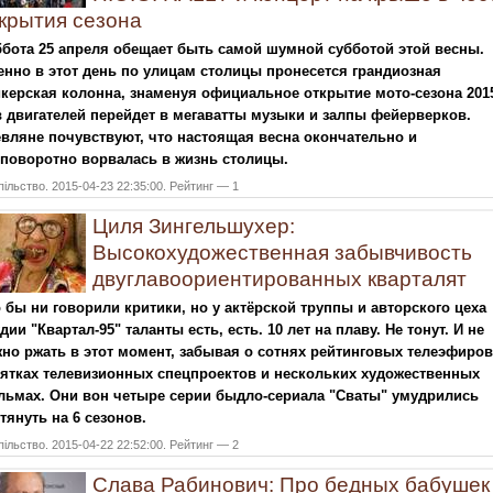
крытия сезона
бота 25 апреля обещает быть самой шумной субботой этой весны.
нно в этот день по улицам столицы пронесется грандиозная
керская колонна, знаменуя официальное открытие мото-сезона 201
 двигателей перейдет в мегаватты музыки и залпы фейерверков.
вляне почувствуют, что настоящая весна окончательно и
поворотно ворвалась в жизнь столицы.
ільство. 2015-04-23 22:35:00. Рейтинг — 1
Циля Зингельшухер:
Высокохудожественная забывчивость
двуглавоориентированных кварталят
 бы ни говорили критики, но у актёрской труппы и авторского цеха
дии "Квартал-95" таланты есть, есть. 10 лет на плаву. Не тонут. И не
но ржать в этот момент, забывая о сотнях рейтинговых телеэфиров
ятках телевизионных спецпроектов и нескольких художественных
льмах. Они вон четыре серии быдло-сериала "Сваты" умудрились
тянуть на 6 сезонов.
ільство. 2015-04-22 22:52:00. Рейтинг — 2
Слава Рабинович: Про бедных бабушек