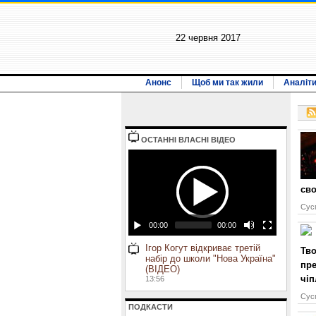
22 червня 2017
Анонс
Щоб ми так жили
Аналіт
ОСТАННI ВЛАСНI ВIДЕО
сво
Сусп
00:00
00:00
Ігор Когут відкриває третій
Тво
набір до школи "Нова Україна"
пре
(ВІДЕО)
чіп
13:56
Сусп
ПОДКАСТИ