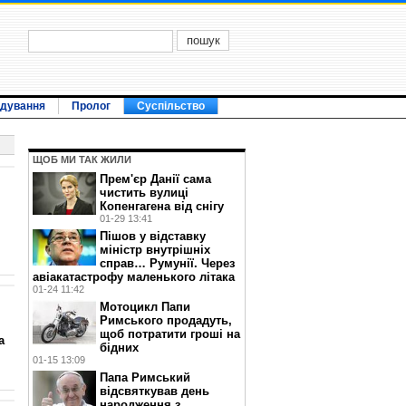
ідування
Пролог
Суспільство
ЩОБ МИ ТАК ЖИЛИ
Прем'єр Данії сама
чистить вулиці
Копенгагена від снігу
01-29 13:41
Пішов у відставку
міністр внутрішніх
справ… Румунії. Через
авіакатастрофу маленького літака
01-24 11:42
Мотоцикл Папи
Римського продадуть,
щоб потратити гроші на
а
бідних
01-15 13:09
Папа Римський
відсвяткував день
народження з