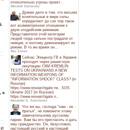
относительно угрозы проект...
Alexandr Sosnovsky
Думаю дело в том, что весьма
влиятельные в мире силы
определяют до сих пор такое
5.
вот асимметричное отношение к
двум злодейским режимам.
Представители этой категории
людей тогда сильно пострадали от
немцев, и поэтому демонизируют их
режим. В то же время он...
Alex Zverev
Сейчас Эпицентр ГВ в Украине
проходит через рашисткую
оккупацию СМИ KREMLIN
TESTS ON UKRAINIANS A NEW
INFORMATION WEAPONS OF
"INFORMATION SHOCK!" CLASS? (in
Russian)
https://www.researchgate.ne...SOS
Ukraine 2017 (in Russian)
, о
https://www.researchgate.n...
Alexander G. Yushchenko
Что же вы, господа "нам - не -
братья", не поможете этому
замечательному русскому
парню. Вам бы его пригласить и дать
ему гражданство. Он, безусловно,
 и
настоящий русский и настоящий