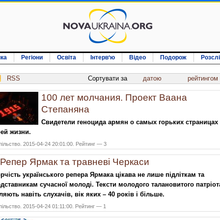
ика
Регіони
Освіта
Інтерв‘ю
Відео
Подорож
Розсл
RSS
Сортувати за
датою
рейтингом
100 лет молчания. Проект Ваана
Степаняна
Свидетели геноцида армян о самых горьких страницах
ей жизни.
ільство. 2015-04-24 20:01:00. Рейтинг — 3
Репер Ярмак та травневі Черкаси
рчість українського репера Ярмака цікава не лише підліткам та
дставникам сучасної молоді. Тексти молодого талановитого патріот
ляють навіть слухачів, вік яких – 40 років і більше.
ільство. 2015-04-24 01:11:00. Рейтинг — 1