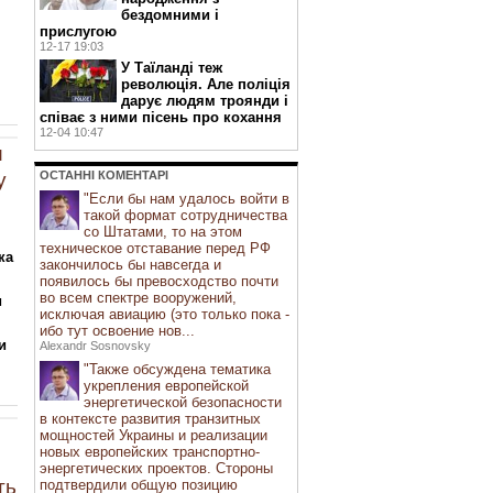
бездомними і
прислугою
12-17 19:03
У Таїланді теж
революція. Але поліція
дарує людям троянди і
співає з ними пісень про кохання
12-04 10:47
и
у
ОСТАННI КОМЕНТАРI
"Если бы нам удалось войти в
такой формат сотрудничества
со Штатами, то на этом
техническое отставание перед РФ
ка
закончилось бы навсегда и
появилось бы превосходство почти
во всем спектре вооружений,
и
исключая авиацию (это только пока -
ибо тут освоение нов...
и
Alexandr Sosnovsky
"Также обсуждена тематика
укрепления европейской
энергетической безопасности
в контексте развития транзитных
мощностей Украины и реализации
новых европейских транспортно-
энергетических проектов. Стороны
ть
подтвердили общую позицию