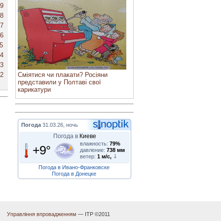
9
8
7
6
5
4
3
2
Сміятися чи плакати? Росіяни
представили у Полтаві свої
карикатури
Погода
31.03.26, ночь
Погода в
Киеве
влажность:
79%
+9°
давление:
738 мм
ветер:
1 м/с,
Погода в Ивано-Франковске
Погода в Донецке
Управління впровадженням
— ІТР ©2011