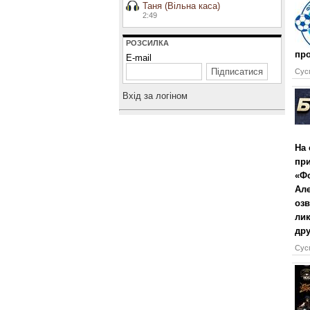
Таня (Вільна каса)
2:49
РОЗСИЛКА
про
E-mail
Сусп
Вхiд за логiном
На 
при
«Фо
Ал
озв
лик
дру
Сусп