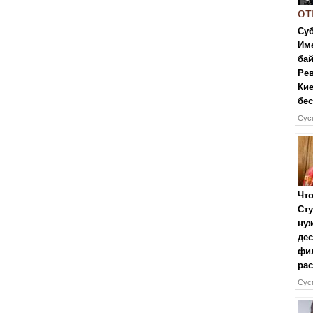
от
Суб
Име
бай
Рев
Кие
бес
Сусп
Что
Сту
нуж
дес
фи
рас
Сусп