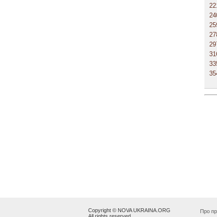
22
24
25
27
29
31
33
35
Copyright © NOVA UKRAINA.ORG
Про пр
All rights reserved.