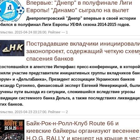
Впервые: "Днепр" в полуфинале Лиги
Европы! "Динамо" сыграло на вылет
Днепропетровский "Днепр" впервые в своей истории
бился в полуфинал Лиги Европы УЕФА сезона 2014-2015 годов.
ільство. 2015-04-24 00:26:00. Рейтинг — 1
Пострадавшие вкладчики инициировал
законопроект, содержащий четкую схем
спасения банков
состоявшейся в агентстве Интерфакс пресс-конференции, в которой
няли участие представители инициативных группы вкладчиков бан
рум» и «ДельтаБанка», Президент ассоциации Украинских банков
ександр Сугоняко, финансовый эксперт Евгений Немержицкий, был
учены пути выхода из ситуации, сложившейся вследствие угрозы
видации системного банка Дельта, а также последствиях ликвидаци
гих банков.
ільство. 2015-04-23 23:17:00. Рейтинг — 2
Байк-Рок-н-Ролл-Клуб Route 66 и
киевские байкеры организуют весеннее
H.O.G. RALLY и концерт на крыше в чес