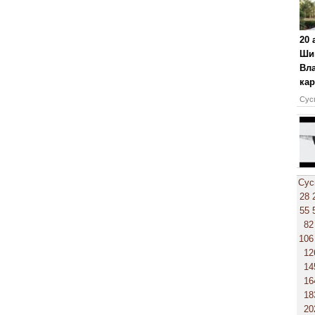
20
Шик
Вл
кар
Сусп
Сус
28
55
82
106
12
14
16
18
20