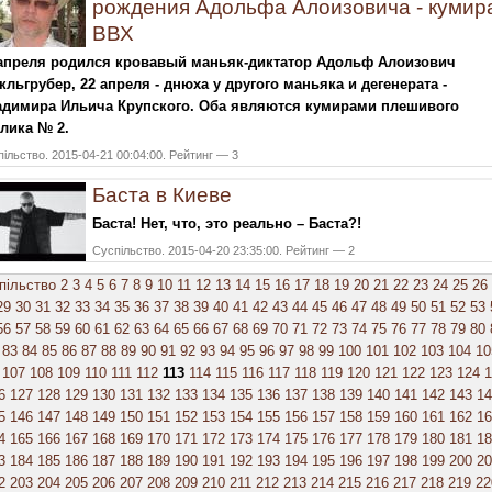
рождения Адольфа Алоизовича - кумир
ВВХ
 апреля родился кровавый маньяк-диктатор Адольф Алоизович
льгрубер, 22 апреля - днюха у другого маньяка и дегенерата -
адимира Ильича Крупского. Оба являются кумирами плешивого
лика № 2.
ільство. 2015-04-21 00:04:00. Рейтинг — 3
Баста в Киеве
Баста! Нет, что, это реально – Баста?!
Суспільство. 2015-04-20 23:35:00. Рейтинг — 2
пільство
2
3
4
5
6
7
8
9
10
11
12
13
14
15
16
17
18
19
20
21
22
23
24
25
26
29
30
31
32
33
34
35
36
37
38
39
40
41
42
43
44
45
46
47
48
49
50
51
52
53
56
57
58
59
60
61
62
63
64
65
66
67
68
69
70
71
72
73
74
75
76
77
78
79
80
83
84
85
86
87
88
89
90
91
92
93
94
95
96
97
98
99
100
101
102
103
104
10
107
108
109
110
111
112
113
114
115
116
117
118
119
120
121
122
123
124
1
6
127
128
129
130
131
132
133
134
135
136
137
138
139
140
141
142
143
14
5
146
147
148
149
150
151
152
153
154
155
156
157
158
159
160
161
162
16
4
165
166
167
168
169
170
171
172
173
174
175
176
177
178
179
180
181
18
3
184
185
186
187
188
189
190
191
192
193
194
195
196
197
198
199
200
20
2
203
204
205
206
207
208
209
210
211
212
213
214
215
216
217
218
219
22