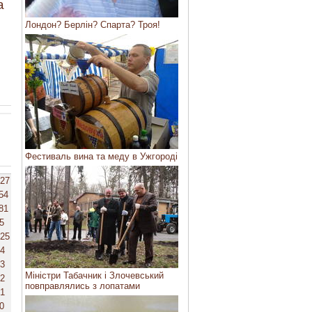
а
Лондон? Берлін? Спарта? Троя!
Фестиваль вина та меду в Ужгороді
27
54
81
5
25
4
3
Міністри Табачник і Злочевський
2
повправлялись з лопатами
1
0