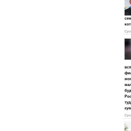
сем
кот
Сусп
всп
фи
моя
ма
буд
Рос
туд
гу
Сусп