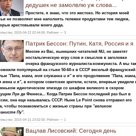
дедушек не замолвлю уж слова...
Простите, я знаю, что это жестоко. Но история моей
ьи не позволяет мне наполнять тележки продуктами тем людям,
орые арестовывали моего деда.
ільство. 2015-04-22 02:44:00. Рейтинг — 3
Патрик Бессон: Путин, Катя, Россия и я
Многие из Вас, нынешних читателей
NU
, не заметят
ностальгическую игру слов и смыслов в заголовке
очерка французского журналиста-коммуниста. А мы та
омнили популярный на стыке 50-60-х в СССР веселый французский
льм
"Папа, мама, моя служанка и я"
и его продолжение
"Папа, мама
 жена и я"
, в котором советские зрители, кстати, впервые увидели 
леньком идиотическом эпизоде со шкафом великого в скором
ущем Луи де Фюнеса... Когда Патрик Бессон последний раз был в
сии, она еще называлась СССР. Ныне Le Point снова отправил его
а, чтобы познакомиться с жизнью страны при
"великом
манисте Пу".
ільство. 2015-04-21 23:02:00. Рейтинг — 1
Вацлав Лисовский: Сегодня день