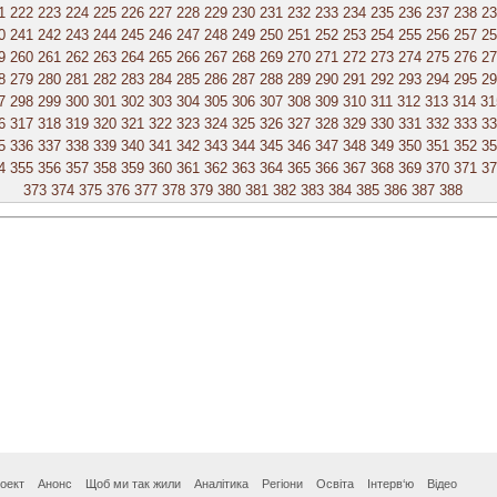
1
222
223
224
225
226
227
228
229
230
231
232
233
234
235
236
237
238
23
0
241
242
243
244
245
246
247
248
249
250
251
252
253
254
255
256
257
25
9
260
261
262
263
264
265
266
267
268
269
270
271
272
273
274
275
276
27
8
279
280
281
282
283
284
285
286
287
288
289
290
291
292
293
294
295
29
7
298
299
300
301
302
303
304
305
306
307
308
309
310
311
312
313
314
31
6
317
318
319
320
321
322
323
324
325
326
327
328
329
330
331
332
333
33
5
336
337
338
339
340
341
342
343
344
345
346
347
348
349
350
351
352
35
4
355
356
357
358
359
360
361
362
363
364
365
366
367
368
369
370
371
37
373
374
375
376
377
378
379
380
381
382
383
384
385
386
387
388
оект
Анонс
Щоб ми так жили
Аналітика
Регіони
Освіта
Інтерв‘ю
Відео