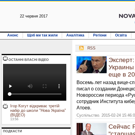
22 червня 2017
Анонс
Щоб ми так жили
Аналітика
Регіони
Освіта
RSS
Эксперт
ОСТАННI ВЛАСНI ВIДЕО
Украины
еще в 20
Восемь лет назад вице-
писал о создании Донецк
Новороссии периода «Рус
сотрудник Института киб
Ігор Когут відкриває третій
Атоев.
набір до школи "Нова Україна"
(ВІДЕО)
Суспільство. 2015-02-24 15:46:
13:56
Сейчас 
ПОДКАСТИ
"старшая