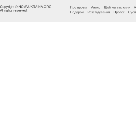
Copyright © NOVA UKRAINA.ORG
Про проект
Анонс
Щоб ми так жили
А
All rights reserved.
Подорож
Розслідування
Пролог
Сусп