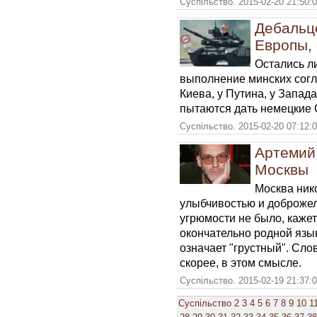
Суспільство. 2015-02-20 21:50:
Дебальц
Европы,
Остались л
выполнение минских согл
Киева, у Путина, у Запад
пытаются дать немецкие
Суспільство. 2015-02-20 07:12:
Артемий
Москвы
Москва ник
улыбчивостью и доброжел
угрюмости не было, кажет
окончательно родной язык
означает "грустный". Слов
скорее, в этом смысле.
Суспільство. 2015-02-19 21:37:
Суспільство
2
3
4
5
6
7
8
9
10
1