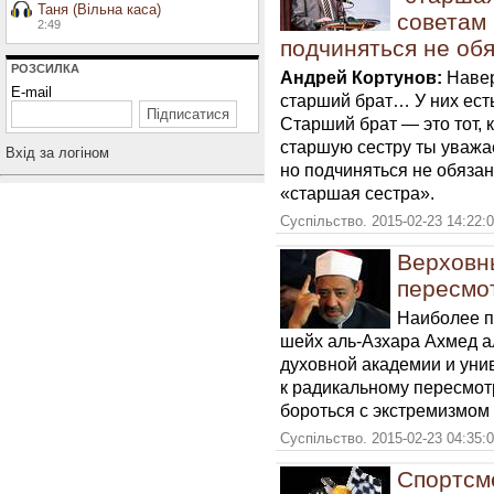
Таня (Вільна каса)
советам
2:49
подчиняться не об
РОЗСИЛКА
Андрей Кортунов:
Навер
E-mail
старший брат… У них ест
Старший брат — это тот, 
старшую сестру ты уважа
Вхiд за логiном
но подчиняться не обяза
«старшая сестра».
Суспільство. 2015-02-23 14:22:
Верховн
пересмо
Наиболее п
шейх
аль-Азхара
Ахмед а
духовной академии и унив
к радикальному пересмотр
бороться с экстремизмом 
Суспільство. 2015-02-23 04:35:
Спортсме