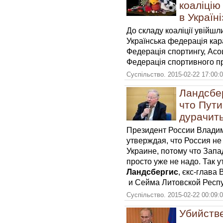
коаліці
в Україні
До складу коаліції увійш
Українська федерація кар
Федерація спортингу, Асо
Федерація спортивного п
Суспільство. 2015-02-22 17:00:
Ландсбер
что Пути
дурачит
Президент России Владим
утверждая, что Россия не
Украине, потому что Запад
просто уже не надо. Так
Ландсбергис
, єкс-глава
и Сейма Литовской Респу
Суспільство. 2015-02-22 00:09:
Убийств