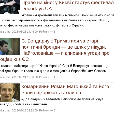
Право на кіно: у Києві стартує фестивал
Docudays UA
Українські документалісти - мрійники. Вони знімають кіно з
і гроші, експериментують з форматами і люблять своїх героїв. Втім, у
курсі фесту немає повнометражних фільмів з України.
ільство. 2013-03-25 14:44:00. Рейтинг — 3
С. Бондарчук: Триматися за старі
політичні бренди — це шлях у нікуди.
Найголовніше — підписання угоди про
оціацію з ЄС
-голова політради партії “Наша Україна” Сергій Бондарчук вважає, що
азі для України головною ціллю є Асоціація з Європейським Союзом.
ільство. 2013-03-24 15:36:00. Рейтинг — 1
Комарнянин Роман Магоцький та його
ікони підкорюють столицю
«Для людини з талантом і любов'ю до праці не існує
решкод»,
Людвіг ван Бетховен
ільство. 2013-03-23 22:12:00. Рейтинг — 8