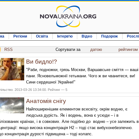
ика
Регіони
Освіта
Інтерв‘ю
Відео
Подорож
Розсл
RSS
Сортувати за
датою
рейтингом
Ви бидло!?
"Раби, подножки, грязь Москви, Варшавське сміття — ваші
пани. Ясновельможнії гетьмани. Чого ж ви чванитеся, ви!
Сини сердешної Украйни!"
ільство. 2013-03-26 13:34:00. Рейтинг — 5
Анатомія снігу
Найпоширенішим елементом всесвіту, окрім водню, є
людська дурість. Як і водень, вона є усюди – і в
ілізованих країнах, і в совкових. Але подібно до водню – усе залежить в
центрації: якщо висока концентрація Н2 – тоді стає вибухонебезпечно.
о концентрація дурості підвищена – тоді колапс.