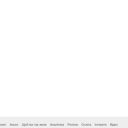
оект
Анонс
Щоб ми так жили
Аналітика
Регіони
Освіта
Інтерв‘ю
Відео