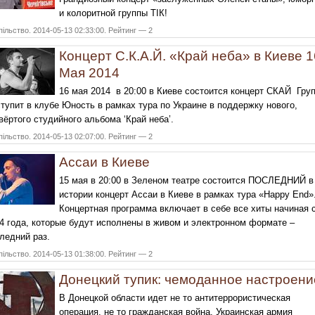
и колоритной группы ТІК!
ільство. 2014-05-13 02:33:00. Рейтинг — 2
Концерт С.К.А.Й. «Край неба» в Киеве 1
Мая 2014
16 мая 2014 в 20:00 в Киеве состоится концерт СКАЙ Гру
тупит в клубе Юность в рамках тура по Украине в поддержку нового,
вёртого студийного альбома ‘Край неба’.
ільство. 2014-05-13 02:07:00. Рейтинг — 2
Ассаи в Киеве
15 мая в 20:00 в Зеленом театре состоится ПОСЛЕДНИЙ в
истории концерт Ассаи в Киеве в рамках тура «Happy End»
Концертная программа включает в себе все хиты начиная 
4 года, которые будут исполнены в живом и электронном формате –
ледний раз.
ільство. 2014-05-13 01:38:00. Рейтинг — 2
Донецкий тупик: чемоданное настроени
В Донецкой области идет не то антитеррористическая
операция, не то гражданская война. Украинская армия