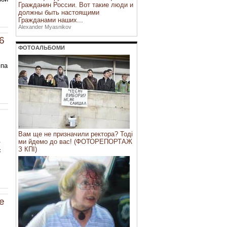
Гражданин России. Вот такие люди и
должны быть настоящими
Гражданами наших...
Alexander Myasnikov
6
ФОТОАЛЬБОМИ
ппа
Вам ще не призначили ректора? Тоді
.
ми йдемо до вас! (ФОТОРЕПОРТАЖ
З КПІ)
с
е