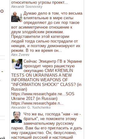
относительно угрозы проект...
Alexandr Sosnovsky
но
Думаю дело в том, что весьма
влиятельные в мире силы
определяют до сих пор такое
вот асимметричное отношение к
двум злодейским режимам.
Представители этой категории
людей тогда сильно пострадали от
немцев, и поэтому демонизируют их
режим. В то же время он...
Alex Zverev
Сейчас Эпицентр ГВ в Украине
проходит через рашисткую
 -
оккупацию СМИ KREMLIN
TESTS ON UKRAINIANS A NEW
.
INFORMATION WEAPONS OF
"INFORMATION SHOCK!" CLASS? (in
Russian)
https://www.researchgate.ne...SOS
Ukraine 2017 (in Russian)
https://www.researchgate.n...
Alexander G. Yushchenko
Что же вы, господа "нам - не -
братья", не поможете этому
замечательному русскому
парню. Вам бы его пригласить и дать
ему гражданство. Он, безусловно,
настоящий русский и настоящий
ной