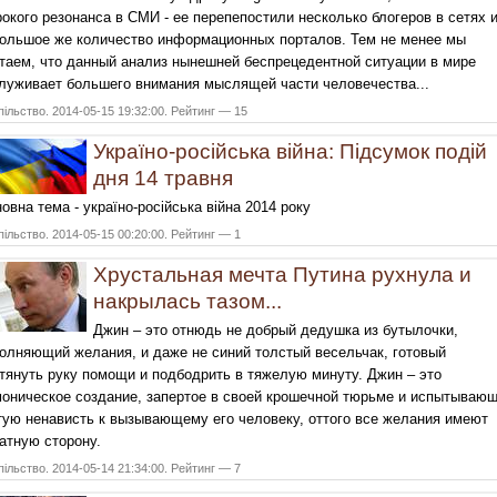
окого резонанса в СМИ - ее перепепостили несколько блогеров в сетях 
ольшое же количество информационных порталов. Тем не менее мы
таем, что данный анализ нынешней беспрецедентной ситуации в мире
луживает большего внимания мыслящей части человечества...
ільство. 2014-05-15 19:32:00. Рейтинг — 15
Україно-російська війна: Підсумок подій
дня 14 травня
овна тема - україно-російська війна 2014 року
ільство. 2014-05-15 00:20:00. Рейтинг — 1
Хрустальная мечта Путина рухнула и
накрылась тазом...
Джин – это отнюдь не добрый дедушка из бутылочки,
олняющий желания, и даже не синий толстый весельчак, готовый
тянуть руку помощи и подбодрить в тяжелую минуту. Джин – это
оническое создание, запертое в своей крошечной тюрьме и испытываю
ую ненависть к вызывающему его человеку, оттого все желания имеют
атную сторону.
ільство. 2014-05-14 21:34:00. Рейтинг — 7