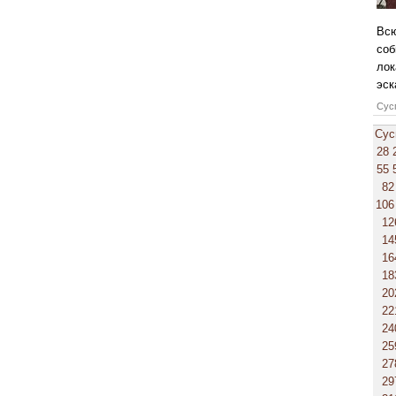
Всю
соб
лок
эск
Сусп
Сус
28
55
82
106
12
14
16
18
20
22
24
25
27
29