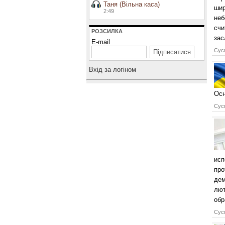
Таня (Вільна каса)
шир
2:49
неб
счи
РОЗСИЛКА
зас
E-mail
Сусп
Вхiд за логiном
Осн
Сусп
исп
про
дем
лют
обр
Сусп