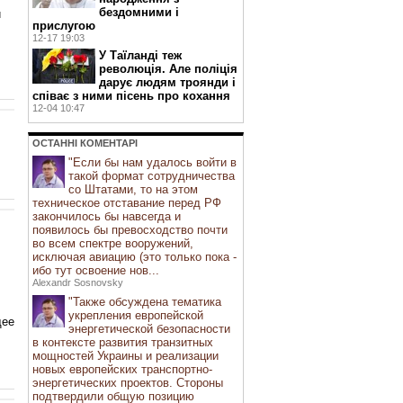
бездомними і
и
прислугою
12-17 19:03
У Таїланді теж
революція. Але поліція
дарує людям троянди і
співає з ними пісень про кохання
12-04 10:47
ОСТАННI КОМЕНТАРI
"Если бы нам удалось войти в
такой формат сотрудничества
со Штатами, то на этом
техническое отставание перед РФ
закончилось бы навсегда и
появилось бы превосходство почти
во всем спектре вооружений,
исключая авиацию (это только пока -
ибо тут освоение нов...
Alexandr Sosnovsky
"Также обсуждена тематика
укрепления европейской
щее
энергетической безопасности
в контексте развития транзитных
мощностей Украины и реализации
новых европейских транспортно-
энергетических проектов. Стороны
подтвердили общую позицию