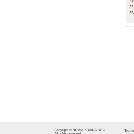
31
33
35
Copyright © NOVA UKRAINA.ORG
Про пр
All rights reserved.