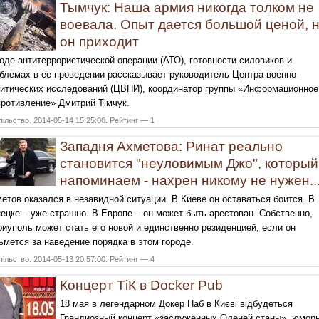
Тымчук: Наша армия никогда толком не
воевала. Опыт дается большой ценой, 
он приходит
оде антитеррористической операции (АТО), готовности силовиков и
блемах в ее проведении рассказывает руководитель Центра военно-
итических исследований (ЦВПИ), координатор группы «Информационное
ротивление» Дмитрий Тімчук.
ільство. 2014-05-14 15:25:00. Рейтинг — 1
Западня Ахметова: Ринат реально
становится "неуловимым Джо", который
напоминаем - нахрен никому не нужен..
етов оказался в незавидной ситуации. В Киеве он оставаться боится. В
ецке – уже страшно. В Европе – он может быть арестован. Собственно,
иуполь может стать его новой и единственно резиденцией, если он
ьмется за наведение порядка в этом городе.
ільство. 2014-05-13 20:57:00. Рейтинг — 4
Концерт ТіК в Docker Pub
18 мая в легендарном Докер Паб в Києві відбудеться
Грандиозный концерт «заслуженных Оленей станы», юмор