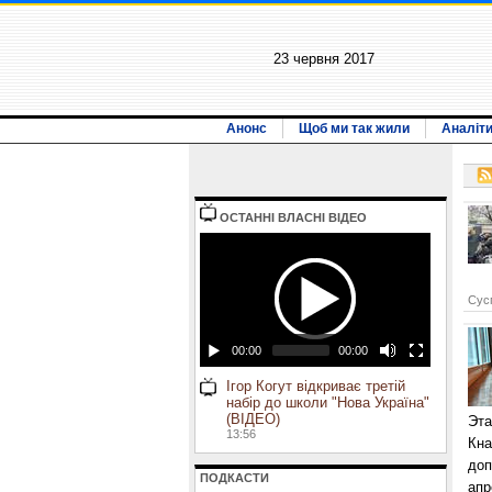
23 червня 2017
Анонс
Щоб ми так жили
Аналіт
ОСТАННI ВЛАСНI ВIДЕО
Сусп
00:00
00:00
Ігор Когут відкриває третій
набір до школи "Нова Україна"
(ВІДЕО)
Эта
13:56
Кна
доп
ПОДКАСТИ
апр