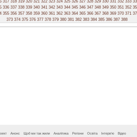
6
317
318
319
320
321
322
323
324
325
326
327
328
329
330
331
332
333
33
5
336
337
338
339
340
341
342
343
344
345
346
347
348
349
350
351
352
35
4
355
356
357
358
359
360
361
362
363
364
365
366
367
368
369
370
371
37
373
374
375
376
377
378
379
380
381
382
383
384
385
386
387
388
оект
Анонс
Щоб ми так жили
Аналітика
Регіони
Освіта
Інтерв‘ю
Відео