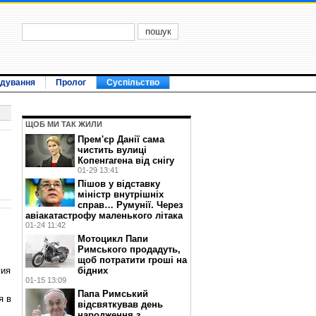
ідування
Пролог
Суспільство
ЩОБ МИ ТАК ЖИЛИ
Прем'єр Данії сама
чистить вулиці
Копенгагена від снігу
01-29 13:41
Пішов у відставку
міністр внутрішніх
справ… Румунії. Через
авіакатастрофу маленького літака
01-24 11:42
Мотоцикл Папи
Римського продадуть,
щоб потратити гроші на
гия
бідних
01-15 13:09
Папа Римський
я в
відсвяткував день
народження з