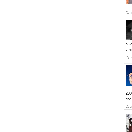
Сусп
выс
чет
Сусп
200
пос
Сусп