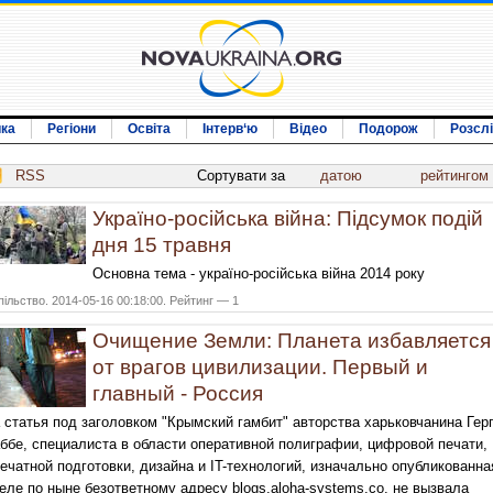
ика
Регіони
Освіта
Інтерв‘ю
Відео
Подорож
Розсл
RSS
Сортувати за
датою
рейтингом
Україно-російська війна: Підсумок подій
дня 15 травня
Основна тема - україно-російська війна 2014 року
ільство. 2014-05-16 00:18:00. Рейтинг — 1
Очищение Земли: Планета избавляется
от врагов цивилизации. Первый и
главный - Россия
 статья под заголовком "Крымский гамбит" авторства харьковчанина Гер
ббе, специалиста в области оперативной полиграфии, цифровой печати,
ечатной подготовки, дизайна и IT-технологий, изначально опубликованна
еле по ныне безответному адресу blogs.aloha-systems.co, не вызвала