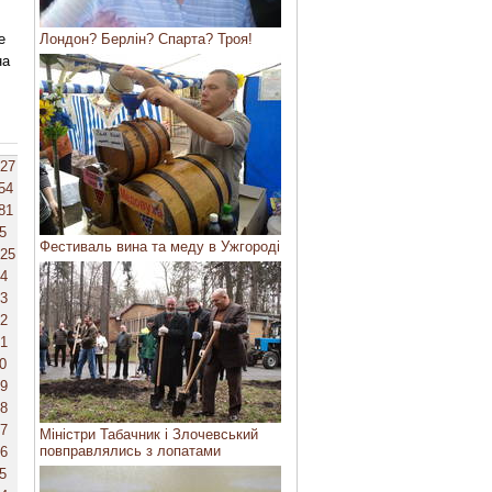
е
Лондон? Берлін? Спарта? Троя!
на
27
54
81
5
Фестиваль вина та меду в Ужгороді
25
4
3
2
1
0
9
8
7
Міністри Табачник і Злочевський
повправлялись з лопатами
6
5