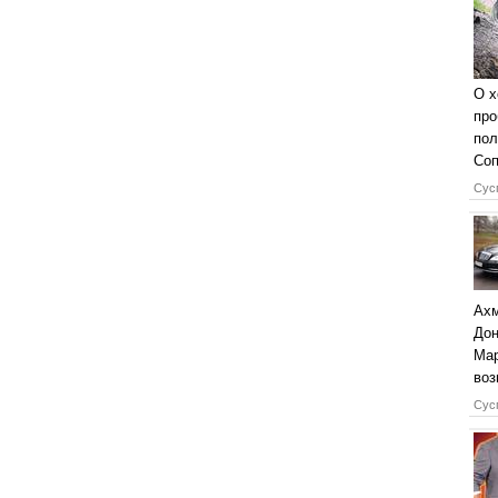
О х
про
пол
Соп
Сусп
Ахм
Дон
Мар
воз
Сусп