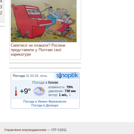
4
3
2
Сміятися чи плакати? Росіяни
представили у Полтаві свої
карикатури
Погода
31.03.26, ночь
Погода в
Киеве
влажность:
79%
+9°
давление:
738 мм
ветер:
1 м/с,
Погода в Ивано-Франковске
Погода в Донецке
Управління впровадженням
— ІТР ©2011