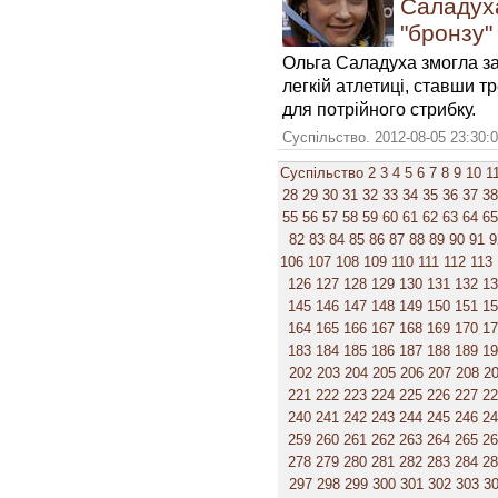
Саладуха
"бронзу"
Ольга Саладуха змогла за
легкій атлетиці, ставши т
для потрійного стрибку.
Суспільство. 2012-08-05 23:30:
Суспільство
2
3
4
5
6
7
8
9
10
1
28
29
30
31
32
33
34
35
36
37
38
55
56
57
58
59
60
61
62
63
64
65
82
83
84
85
86
87
88
89
90
91
9
106
107
108
109
110
111
112
113
126
127
128
129
130
131
132
1
145
146
147
148
149
150
151
1
164
165
166
167
168
169
170
1
183
184
185
186
187
188
189
1
202
203
204
205
206
207
208
2
221
222
223
224
225
226
227
2
240
241
242
243
244
245
246
2
259
260
261
262
263
264
265
2
278
279
280
281
282
283
284
2
297
298
299
300
301
302
303
3