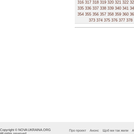
316
317
318
319
320
321
322
3
335
336
337
338
339
340
341
3
354
355
356
357
358
359
360
3
373
374
375
376
377
378
Copyright © NOVA UKRAINA.ORG
Про проект
Анонс
Щоб ми так жили
А
All rights reserved.