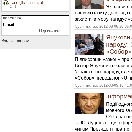
Таня (Вільна каса)
Як заявив п
2:49
навколо візиту делегації 
захистити мову нагадує «
РОЗСИЛКА
E-mail
Суспільство. 2012-08-09 20:36:
Янукович
Вхiд за логiном
народу! 
«Собор»
Підписавши «закон» про з
Віктор Янукович оголосив
Українського народу, йдет
«Собор», переданої NU пр
Суспільство. 2012-08-09 16:41:
Інформа
Події одног
мовного зак
Об’єднаної
та Ю. Луценка – це інфор
чином Президент прагне 