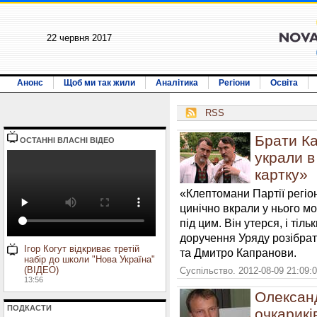
22 червня 2017
Анонс
Щоб ми так жили
Аналітика
Регіони
Освіта
RSS
Брати К
ОСТАННI ВЛАСНI ВIДЕО
украли в
картку»
«Клептомани Партії регіо
цинічно вкрали у нього м
під цим. Він утерся, і тіл
доручення Уряду розібрат
Ігор Когут відкриває третій
та Дмитро Капранови.
набір до школи "Нова Україна"
(ВІДЕО)
Суспільство. 2012-08-09 21:09:
13:56
Олексан
ПОДКАСТИ
очкарикі