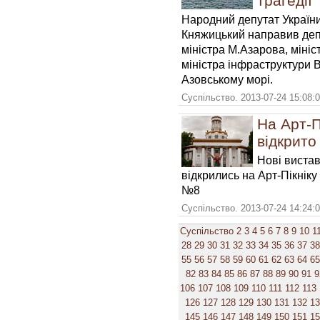
трагедії
Народний депутат України
Княжицький направив депу
міністра М.Азарова, міні
міністра інфраструктури 
Азовському морі.
Суспільство. 2013-07-24 15:08:
На Арт-П
відкрито 
Нові виста
відкрились на Арт-Пікнік
№8
Суспільство. 2013-07-24 14:24:
Суспільство
2
3
4
5
6
7
8
9
10
1
28
29
30
31
32
33
34
35
36
37
38
55
56
57
58
59
60
61
62
63
64
65
82
83
84
85
86
87
88
89
90
91
9
106
107
108
109
110
111
112
113
126
127
128
129
130
131
132
1
145
146
147
148
149
150
151
1