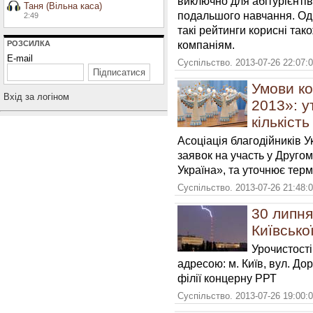
виключно для абітурієнті
Таня (Вільна каса)
подальшого навчання. Одн
2:49
такі рейтинги корисні та
компаніям.
РОЗСИЛКА
E-mail
Суспільство. 2013-07-26 22:07:
Умови ко
Вхiд за логiном
2013»: у
кількість
Асоціація благодійників У
заявок на участь у Друго
Україна», та уточнює термі
Суспільство. 2013-07-26 21:48:
30 липня
Київсько
Урочистості
адресою: м. Київ, вул. До
філії концерну РРТ
Суспільство. 2013-07-26 19:00: