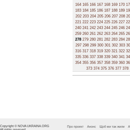
164
165
166
167
168
169
170
1
183
184
185
186
187
188
189
1
202
203
204
205
206
207
208
2
221
222
223
224
225
226
227
2
240
241
242
243
244
245
246
2
259
260
261
262
263
264
265
2
278
279
280
281
282
283
284
2
297
298
299
300
301
302
303
3
316
317
318
319
320
321
322
3
335
336
337
338
339
340
341
3
354
355
356
357
358
359
360
3
373
374
375
376
377
378
Copyright © NOVA UKRAINA.ORG
Про проект
Анонс
Щоб ми так жили
А
All rights reserved.