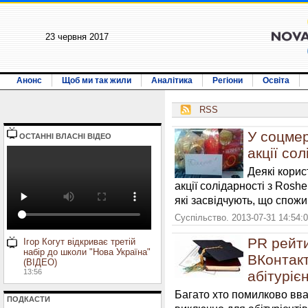
23 червня 2017
Анонс
Щоб ми так жили
Аналітика
Регіони
Освіта
RSS
У соцмер
ОСТАННI ВЛАСНI ВIДЕО
акції со
Деякі корис
акції солідарності з Rosh
які засвідчують, що спожи
Суспільство. 2013-07-31 14:54:
PR рейти
Ігор Когут відкриває третій
набір до школи "Нова Україна"
ВКонтакт
(ВІДЕО)
13:56
абітуріє
Багато хто помилково вв
ПОДКАСТИ