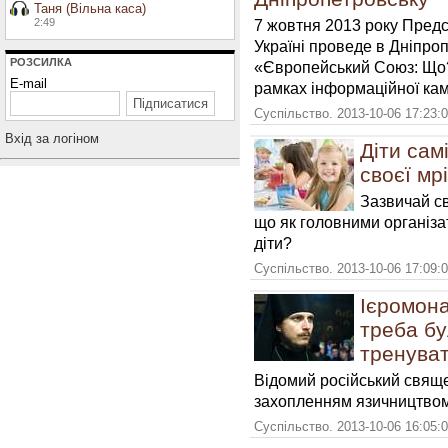
Таня (Вільна каса)
2:49
7 жовтня 2013 року Пред
Україні проведе в Дніпроп
РОЗСИЛКА
«Європейський Союз: Що?
E-mail
рамках інформаційної кам
Суспільство. 2013-10-06 17:23:
Вхiд за логiном
Діти сам
своєї мрі
Зазвичай св
що як головними організа
діти?
Суспільство. 2013-10-06 17:09:
Ієромона
треба бу
тренуват
Відомий російський свяще
захопленням язичництвом
Суспільство. 2013-10-06 16:05: