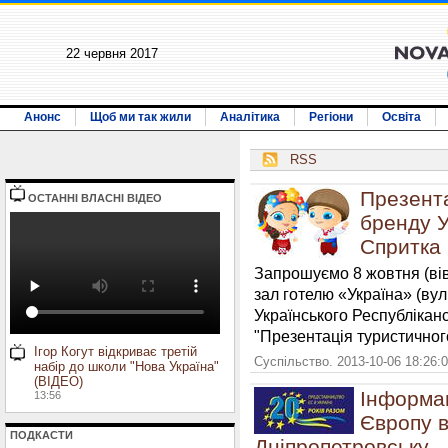
22 червня 2017
Анонс
Щоб ми так жили
Аналітика
Регіони
Освіта
RSS
Презента
ОСТАННI ВЛАСНI ВIДЕО
бренду У
Спритка
Запрошуємо 8 жовтня (вів
зал готелю «Україна» (вул
Українського Республікан
"Презентація туристичног
Ігор Когут відкриває третій
Суспільство. 2013-10-06 18:26:
набір до школи "Нова Україна"
(ВІДЕО)
Інформа
13:56
Європу в
ПОДКАСТИ
Дніпропетровську