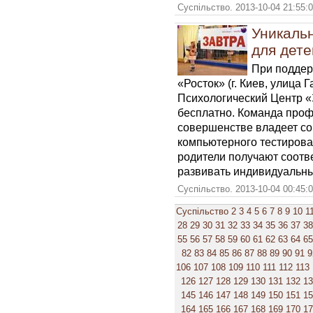
Суспільство. 2013-10-04 21:55:
Уникаль
для дете
При поддер
«Росток» (г. Киев, улица 
Психологический Центр «
бесплатно. Команда проф
совершенстве владеет с
компьютерного тестирова
родители получают соотв
развивать индивидуальны
Суспільство. 2013-10-04 00:45:
Суспільство
2
3
4
5
6
7
8
9
10
1
28
29
30
31
32
33
34
35
36
37
38
55
56
57
58
59
60
61
62
63
64
65
82
83
84
85
86
87
88
89
90
91
9
106
107
108
109
110
111
112
113
126
127
128
129
130
131
132
1
145
146
147
148
149
150
151
1
164
165
166
167
168
169
170
1