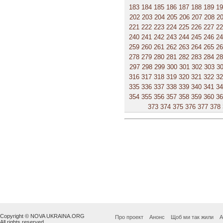
183
184
185
186
187
188
189
1
202
203
204
205
206
207
208
2
221
222
223
224
225
226
227
2
240
241
242
243
244
245
246
2
259
260
261
262
263
264
265
2
278
279
280
281
282
283
284
2
297
298
299
300
301
302
303
3
316
317
318
319
320
321
322
3
335
336
337
338
339
340
341
3
354
355
356
357
358
359
360
3
373
374
375
376
377
378
Copyright © NOVA UKRAINA.ORG
Про проект
Анонс
Щоб ми так жили
А
All rights reserved.