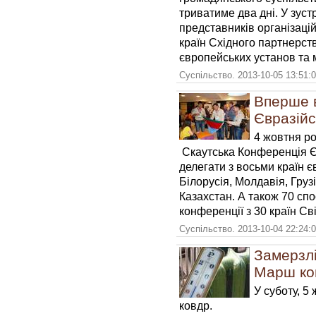
триватиме два дні. У зуст
представників організаці
країн Східного партнерств
європейських установ та 
Суспільство. 2013-10-05 13:51:
Вперше в
Євразійс
4 жовтня р
Скаутська Конференція Євр
делегати з восьми країн єв
Білорусія, Молдавія, Груз
Казахстан. А також 70 спо
конференції з 30 країн Сві
Суспільство. 2013-10-04 22:24:
Замерзлі
Марш ко
У суботу, 5
ковдр.